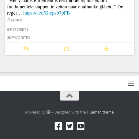
"Het Vlaams Parlement is het middel bij uitstek om
fundamentele stappen te zetten naar onafhankelijkheid." De
reger…
https://t.co/Gfcpsb7pFB
3 years
RETWEETS
8
FAVORITES
30
Powered by
- Designed with the
Hueman theme