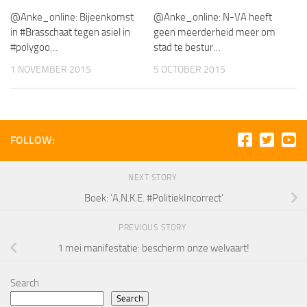
@Anke_online: Bijeenkomst
@Anke_online: N-VA heeft
in #Brasschaat tegen asiel in
geen meerderheid meer om
#polygoo…
stad te bestur…
1 NOVEMBER 2015
5 OCTOBER 2015
FOLLOW:
NEXT STORY
Boek: ‘A.N.K.E. #PolitiekIncorrect’
PREVIOUS STORY
1 mei manifestatie: bescherm onze welvaart!
Search
Search