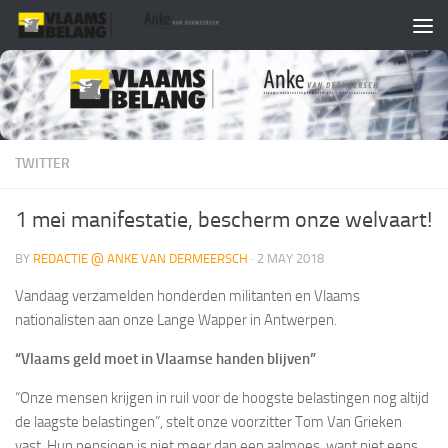
Skip to content
TWITTER
1 mei manifestatie, bescherm onze welvaart!
BY
REDACTIE @ ANKE VAN DERMEERSCH
·
2 MAY 2018
Vandaag verzamelden honderden militanten en Vlaams
nationalisten aan onze Lange Wapper in Antwerpen.
“Vlaams geld moet in Vlaamse handen blijven”
“Onze mensen krijgen in ruil voor de hoogste belastingen nog altijd
de laagste belastingen”, stelt onze voorzitter Tom Van Grieken
vast. Hun pensioen is niet meer dan een aalmoes, want niet eens