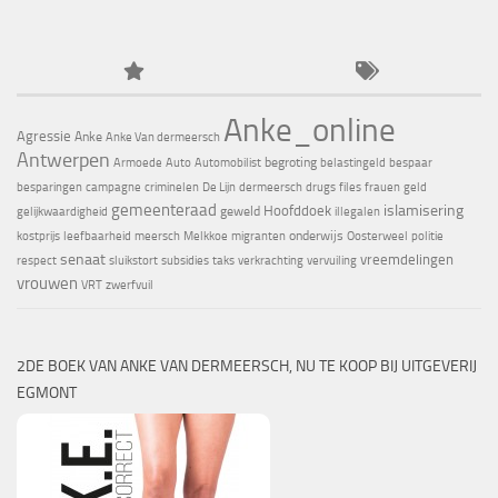
Anke_online
Agressie
Anke
Anke Van dermeersch
Antwerpen
begroting
Armoede
Auto
Automobilist
belastingeld
bespaar
besparingen
campagne
criminelen
De Lijn
dermeersch
drugs
files
frauen
geld
gemeenteraad
islamisering
Hoofddoek
geweld
gelijkwaardigheid
illegalen
onderwijs
kostprijs
leefbaarheid
meersch
Melkkoe
migranten
Oosterweel
politie
senaat
vreemdelingen
respect
sluikstort
subsidies
taks
verkrachting
vervuiling
vrouwen
VRT
zwerfvuil
2DE BOEK VAN ANKE VAN DERMEERSCH, NU TE KOOP BIJ UITGEVERIJ
EGMONT