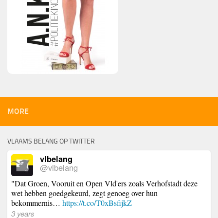
MORE
VLAAMS BELANG OP TWITTER
vlbelang
@vlbelang
"Dat Groen, Vooruit en Open Vld'ers zoals Verhofstadt deze
wet hebben goedgekeurd, zegt genoeg over hun
bekommernis…
https://t.co/T0xBsfijkZ
3 years