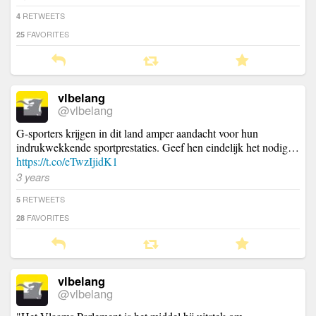
RETWEETS
4
FAVORITES
25
vlbelang
@vlbelang
G-sporters krijgen in dit land amper aandacht voor hun
indrukwekkende sportprestaties. Geef hen eindelijk het nodig…
https://t.co/eTwzIjidK1
3 years
RETWEETS
5
FAVORITES
28
vlbelang
@vlbelang