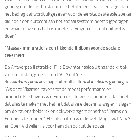
genoeg om de rusthuisfactuur te betalen en bovendien lager dan
het bedrag dat wordt uitgegeven voor de eerste, beste asielzoeker
die nooit een eurocent aan het sociaal systeem heeft bijgedragen
en waarvan we ons helaas moeten afvragen of hij dat ooit wel zal
doen.`
“Massa-immigratie is een tikkende tijdbom voor de sociale
zekerheid”
De Antwerpse lijsttrekker Filip Dewinter haalde uit naar de kritiek
van socialisten, groenen en PVDA dat ‘de
dokwerkersgemeenschap niet multicultureel en divers genoeg is’.
“Als onze Vlaamse havens tot de meest performante en
productiefste havens van Europa en de wereld behoren, dan heeft
dat alles te maken met het feit dat al vele decennia lang erin slagen
om de havenarbeiders- en dokwerkersgemeenschap Vlaams en
Europees te houden”. Het afschaffen van de wet-Major, wat N-VA
en Open Vld willen, is voor hem dan ook uit den boze.