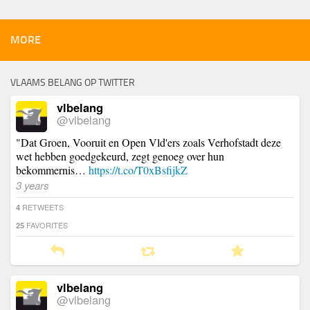
MORE
VLAAMS BELANG OP TWITTER
vlbelang
@vlbelang
"Dat Groen, Vooruit en Open Vld'ers zoals Verhofstadt deze
wet hebben goedgekeurd, zegt genoeg over hun
bekommernis…
https://t.co/T0xBsfijkZ
3 years
RETWEETS
4
FAVORITES
25
vlbelang
@vlbelang