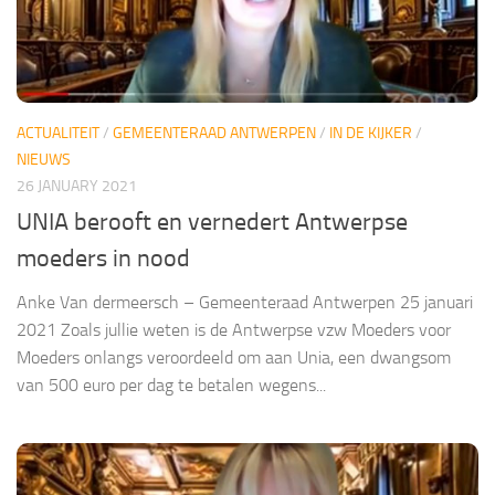
ACTUALITEIT
/
GEMEENTERAAD ANTWERPEN
/
IN DE KIJKER
/
NIEUWS
26 JANUARY 2021
UNIA berooft en vernedert Antwerpse
moeders in nood
Anke Van dermeersch – Gemeenteraad Antwerpen 25 januari
2021 Zoals jullie weten is de Antwerpse vzw Moeders voor
Moeders onlangs veroordeeld om aan Unia, een dwangsom
van 500 euro per dag te betalen wegens...