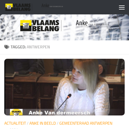
Skip to content
TAGGED:
ANTWERPEN
ACTUALITEIT
/
ANKE IN BEELD
/
GEMEENTERAAD ANTWERPEN