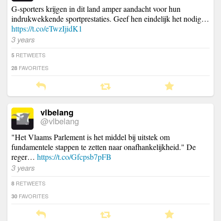
G-sporters krijgen in dit land amper aandacht voor hun
indrukwekkende sportprestaties. Geef hen eindelijk het nodig…
https://t.co/eTwzIjidK1
3 years
RETWEETS
5
FAVORITES
28
vlbelang
@vlbelang
"Het Vlaams Parlement is het middel bij uitstek om
fundamentele stappen te zetten naar onafhankelijkheid." De
reger…
https://t.co/Gfcpsb7pFB
3 years
RETWEETS
8
FAVORITES
30