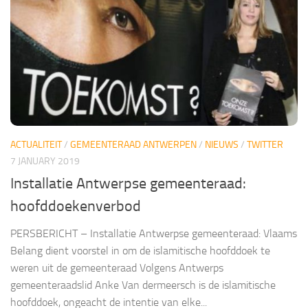
ACTUALITEIT
/
GEMEENTERAAD ANTWERPEN
/
NIEUWS
/
TWITTER
7 JANUARY 2019
Installatie Antwerpse gemeenteraad:
hoofddoekenverbod
PERSBERICHT – Installatie Antwerpse gemeenteraad: Vlaams
Belang dient voorstel in om de islamitische hoofddoek te
weren uit de gemeenteraad Volgens Antwerps
gemeenteraadslid Anke Van dermeersch is de islamitische
hoofddoek, ongeacht de intentie van elke...