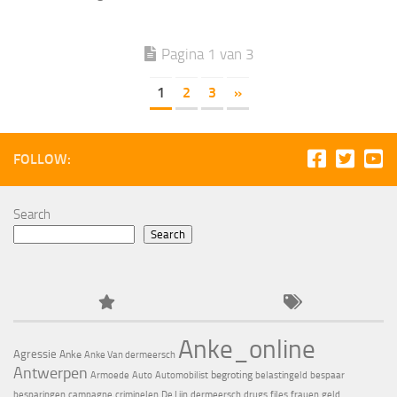
Pagina 1 van 3
1
2
3
»
FOLLOW:
Search
Search
Anke_online
Agressie
Anke
Anke Van dermeersch
Antwerpen
begroting
Armoede
Auto
Automobilist
belastingeld
bespaar
besparingen
campagne
criminelen
De Lijn
dermeersch
drugs
files
frauen
geld