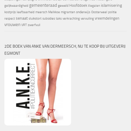
gemeenteraad
islamisering
Hoofddoek
geweld
gelijkwaardigheid
illegalen
onderwijs
kostprijs
leefbaarheid
meersch
Melkkoe
migranten
Oosterweel
politie
senaat
vreemdelingen
respect
sluikstort
subsidies
taks
verkrachting
vervuiling
vrouwen
VRT
zwerfvuil
2DE BOEK VAN ANKE VAN DERMEERSCH, NU TE KOOP BIJ UITGEVERIJ
EGMONT