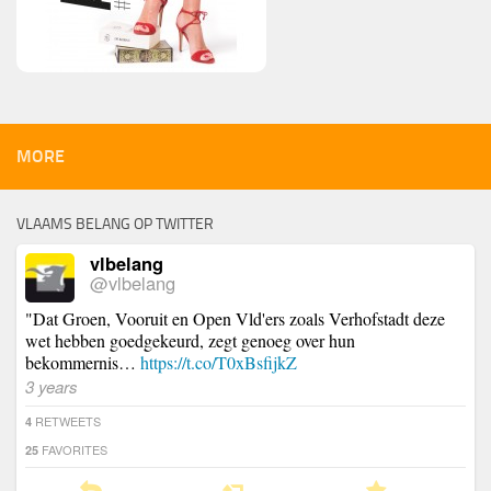
MORE
VLAAMS BELANG OP TWITTER
vlbelang
@vlbelang
"Dat Groen, Vooruit en Open Vld'ers zoals Verhofstadt deze
wet hebben goedgekeurd, zegt genoeg over hun
bekommernis…
https://t.co/T0xBsfijkZ
3 years
RETWEETS
4
FAVORITES
25