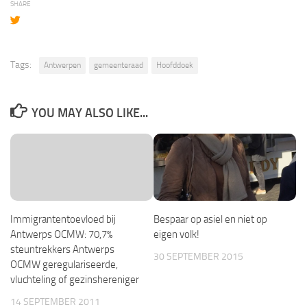
SHARE
Tags:
Antwerpen
gemeenteraad
Hoofddoek
YOU MAY ALSO LIKE...
Immigrantentoevloed bij
Bespaar op asiel en niet op
Antwerps OCMW: 70,7%
eigen volk!
steuntrekkers Antwerps
30 SEPTEMBER 2015
OCMW geregulariseerde,
vluchteling of gezinshereniger
14 SEPTEMBER 2011