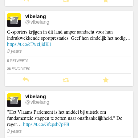
vlbelang
@vlbelang
G-sporters krijgen in dit land amper aandacht voor hun
indrukwekkende sportprestaties. Geef hen eindelijk het nodig…
https://t.co/eTwzIjidK1
3 years
RETWEETS
5
FAVORITES
28
vlbelang
@vlbelang
"Het Vlaams Parlement is het middel bij uitstek om
fundamentele stappen te zetten naar onafhankelijkheid." De
reger…
https://t.co/Gfcpsb7pFB
3 years