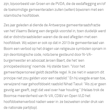
zijn, bijvoorbeeld van Groen en de PVDA, die de eedaflegging en/of
de toekomstige gemeenteraden zullen (willen) bijwonen met een
islamitische hoofddoek.
Zes jaar geleden al diende de Antwerpse gemeenteraadsfractie
van het Vlaams Belang een dergelijk voorstel in, toen duidelijk werd
dat er districtsraadsleden waren die de eed aflegden met een
hoofddoek. Wij wijzen er ook op dat in 2013 de gemeenteraad van
Boom een verbod op het dragen van religieuze symbolen opnam in
zijn deontologische code, nota bene gesteund door N-VA-
burgemeester en advocaat Jeroen Baert, die het ‘een
principebeslissing’ noemde. Hij stelde toen: “Voor het
gemeentepersoneel geldt dezelfde regel. Ik zie niet in waarom dit
principe niet zou gelden voor een raadslid.” En hij voegde eraan toe,
verwijzend naar gehoofddoekt raadslid Nihad Taouil: “Als zij er geen
gevolg aan geeft, zegt dat veel over haar houding.” (Helaas trok de
Boomse meerderheid van N-VA, CD&V en Open VLD het
hoofddoekenverbod nadien weer in: ze bezweken onder druk van
de nationale partijtop).