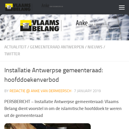
Skip to content
ACTUALITEIT
/
GEMEENTERAAD ANTWERPEN
/
NIEUWS
/
TWITTER
Installatie Antwerpse gemeenteraad:
hoofddoekenverbod
BY
REDACTIE @ ANKE VAN DERMEERSCH
·
7 JANUARY 2019
PERSBERICHT – Installatie Antwerpse gemeenteraad: Vlaams
Belang dient voorstel in om de islamitische hoofddoek te weren
uit de gemeenteraad