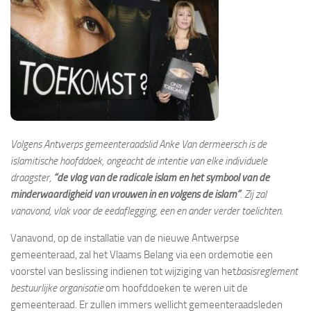
Volgens Antwerps gemeenteraadslid Anke Van dermeersch is de
islamitische hoofddoek, ongeacht de intentie van elke individuele
draagster,
“de vlag van de radicale islam en het symbool van de
minderwaardigheid van vrouwen in en volgens de islam”
. Zij zal
vanavond, vlak voor de eedaflegging, een en ander verder toelichten.
Vanavond, op de installatie van de nieuwe Antwerpse
gemeenteraad, zal het Vlaams Belang via een ordemotie een
voorstel van beslissing indienen tot wijziging van het
basisreglement
bestuurlijke organisatie
om hoofddoeken te weren uit de
gemeenteraad. Er zullen immers wellicht gemeenteraadsleden