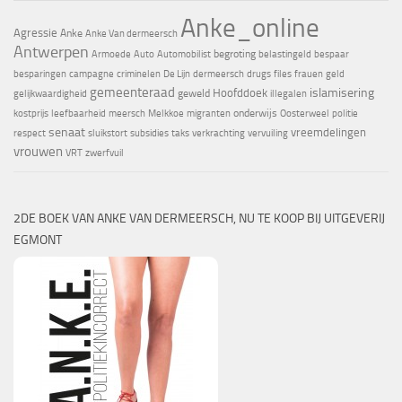
Anke_online
Agressie
Anke
Anke Van dermeersch
Antwerpen
begroting
Armoede
Auto
Automobilist
belastingeld
bespaar
besparingen
campagne
criminelen
De Lijn
dermeersch
drugs
files
frauen
geld
gemeenteraad
islamisering
Hoofddoek
geweld
gelijkwaardigheid
illegalen
onderwijs
kostprijs
leefbaarheid
meersch
Melkkoe
migranten
Oosterweel
politie
senaat
vreemdelingen
respect
sluikstort
subsidies
taks
verkrachting
vervuiling
vrouwen
VRT
zwerfvuil
2DE BOEK VAN ANKE VAN DERMEERSCH, NU TE KOOP BIJ UITGEVERIJ
EGMONT