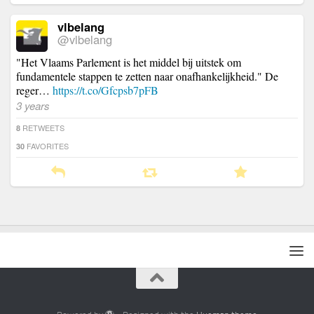
vlbelang
@vlbelang
"Het Vlaams Parlement is het middel bij uitstek om
fundamentele stappen te zetten naar onafhankelijkheid." De
reger…
https://t.co/Gfcpsb7pFB
3 years
RETWEETS
8
FAVORITES
30