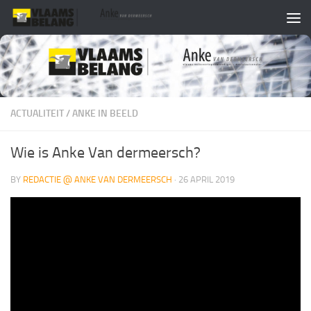
Skip to content
ACTUALITEIT
/
ANKE IN BEELD
Wie is Anke Van dermeersch?
BY
REDACTIE @ ANKE VAN DERMEERSCH
·
26 APRIL 2019