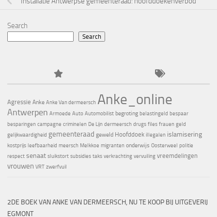
Installatie Antwerpse gemeenteraad: hoofddoekenverbod
Search
Search
Anke_online
Agressie
Anke
Anke Van dermeersch
Antwerpen
begroting
Armoede
Auto
Automobilist
belastingeld
bespaar
besparingen
campagne
criminelen
De Lijn
dermeersch
drugs
files
frauen
geld
gemeenteraad
islamisering
Hoofddoek
geweld
gelijkwaardigheid
illegalen
onderwijs
kostprijs
leefbaarheid
meersch
Melkkoe
migranten
Oosterweel
politie
senaat
vreemdelingen
respect
sluikstort
subsidies
taks
verkrachting
vervuiling
vrouwen
VRT
zwerfvuil
2DE BOEK VAN ANKE VAN DERMEERSCH, NU TE KOOP BIJ UITGEVERIJ
EGMONT