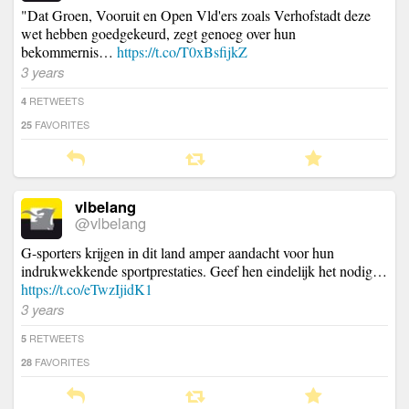
"Dat Groen, Vooruit en Open Vld'ers zoals Verhofstadt deze
wet hebben goedgekeurd, zegt genoeg over hun
bekommernis…
https://t.co/T0xBsfijkZ
3 years
RETWEETS
4
FAVORITES
25
vlbelang
@vlbelang
G-sporters krijgen in dit land amper aandacht voor hun
indrukwekkende sportprestaties. Geef hen eindelijk het nodig…
https://t.co/eTwzIjidK1
3 years
RETWEETS
5
FAVORITES
28