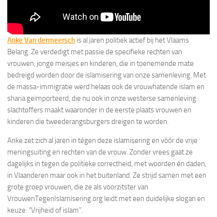
Anke Van dermeersch
is al jaren politiek actief bij het Vlaams
Belang. Ze verdedigt met passie de specifieke rechten van
vrouwen, jonge meisjes en kinderen, die in toenemende mate
bedreigd worden door de islamisering van onze samenleving. Met
de massa-immigratie werd helaas ook de vrouwhatende islam en
sharia geïmporteerd, die nu ook in onze westerse samenleving
slachtoffers maakt waaronder in de eerste plaats vrouwen en
kinderen die tweederangsburgers dreigen te worden.
Anke zet zich al jaren in tégen deze islamisering en vóór de vrije
meningsuiting en rechten van de vrouw. Zonder vrees gaat ze
dagelijks in tegen de politieke correctheid, met woorden én daden,
in Vlaanderen maar ook in het buitenland. Ze strijd samen met een
grote groep vrouwen, die ze als voorzitster van
VrouwenTegenIslamisering.org leidt met een duidelijke slogan en
keuze: “Vrijheid of islam”.