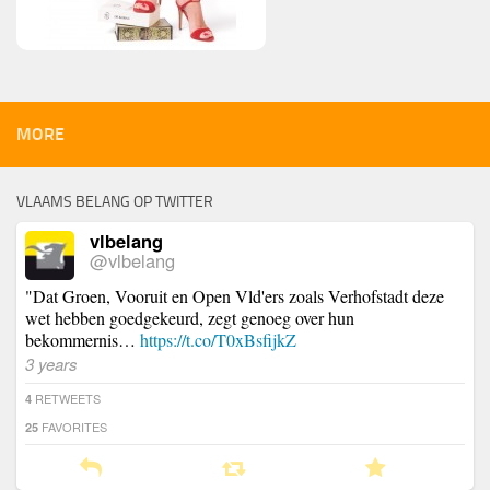
MORE
VLAAMS BELANG OP TWITTER
vlbelang
@vlbelang
"Dat Groen, Vooruit en Open Vld'ers zoals Verhofstadt deze
wet hebben goedgekeurd, zegt genoeg over hun
bekommernis…
https://t.co/T0xBsfijkZ
3 years
RETWEETS
4
FAVORITES
25