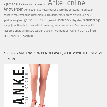
Anke_online
Agressie
Anke
Anke Van dermeersch
Antwerpen
begroting
Armoede
Auto
Automobilist
belastingeld
bespaar
besparingen
campagne
criminelen
De Lijn
dermeersch
drugs
files
frauen
geld
gemeenteraad
islamisering
Hoofddoek
geweld
gelijkwaardigheid
illegalen
onderwijs
kostprijs
leefbaarheid
meersch
Melkkoe
migranten
Oosterweel
politie
senaat
vreemdelingen
respect
sluikstort
subsidies
taks
verkrachting
vervuiling
vrouwen
VRT
zwerfvuil
2DE BOEK VAN ANKE VAN DERMEERSCH, NU TE KOOP BIJ UITGEVERIJ
EGMONT