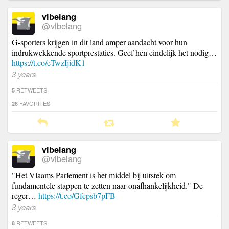
vlbelang
@vlbelang
G-sporters krijgen in dit land amper aandacht voor hun
indrukwekkende sportprestaties. Geef hen eindelijk het nodig…
https://t.co/eTwzIjidK1
3 years
RETWEETS
5
FAVORITES
28
vlbelang
@vlbelang
"Het Vlaams Parlement is het middel bij uitstek om
fundamentele stappen te zetten naar onafhankelijkheid." De
reger…
https://t.co/Gfcpsb7pFB
3 years
RETWEETS
8