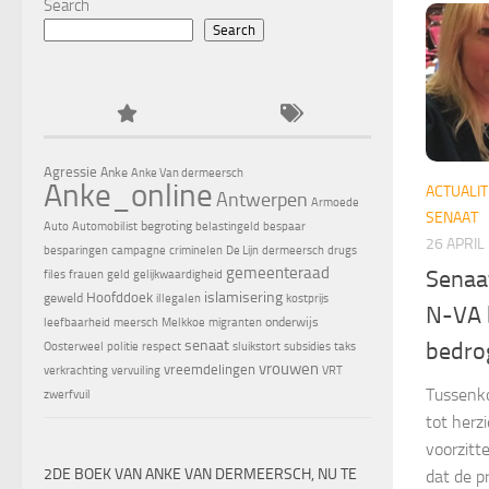
Search
Search
Agressie
Anke
Anke Van dermeersch
Anke_online
ACTUALIT
Antwerpen
Armoede
SENAAT
begroting
Auto
Automobilist
belastingeld
bespaar
26 APRIL
besparingen
campagne
criminelen
De Lijn
dermeersch
drugs
gemeenteraad
Senaa
files
frauen
geld
gelijkwaardigheid
islamisering
Hoofddoek
geweld
illegalen
kostprijs
N-VA b
onderwijs
leefbaarheid
meersch
Melkkoe
migranten
senaat
bedro
Oosterweel
politie
respect
sluikstort
subsidies
taks
vrouwen
vreemdelingen
verkrachting
vervuiling
VRT
Tussenko
zwerfvuil
tot herz
voorzitt
2DE BOEK VAN ANKE VAN DERMEERSCH, NU TE
dat de p