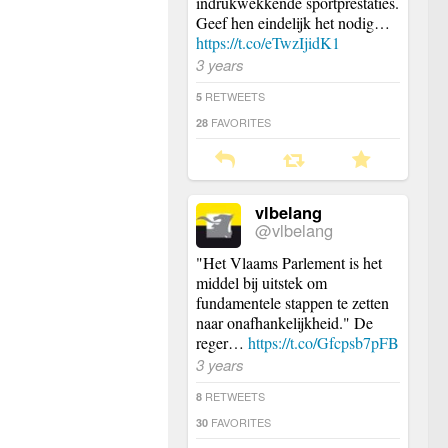
indrukwekkende sportprestaties.
Geef hen eindelijk het nodig…
https://t.co/eTwzIjidK1
3 years
RETWEETS
5
FAVORITES
28
vlbelang
@vlbelang
"Het Vlaams Parlement is het
middel bij uitstek om
fundamentele stappen te zetten
naar onafhankelijkheid." De
reger…
https://t.co/Gfcpsb7pFB
3 years
RETWEETS
8
FAVORITES
30