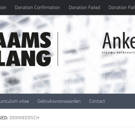
ion
Donation Confirmation
Donation Failed
Donation Fai
urriculum vitae
Gebruiksvoorwaarden
Contact
GED:
DERMEERSCH