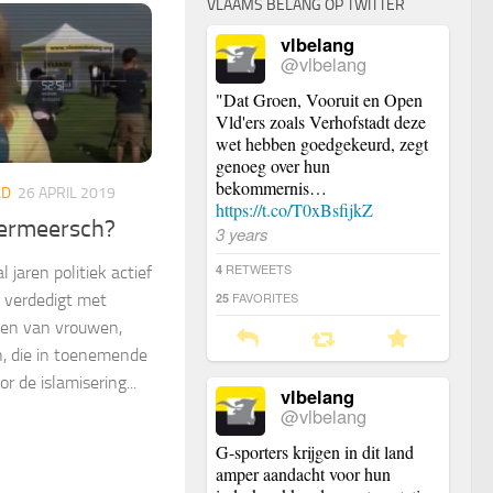
VLAAMS BELANG OP TWITTER
vlbelang
@vlbelang
"Dat Groen, Vooruit en Open
Vld'ers zoals Verhofstadt deze
wet hebben goedgekeurd, zegt
genoeg over hun
bekommernis…
LD
26 APRIL 2019
https://t.co/T0xBsfijkZ
dermeersch?
3 years
RETWEETS
4
 jaren politiek actief
FAVORITES
25
e verdedigt met
hten van vrouwen,
n, die in toenemende
 de islamisering...
vlbelang
@vlbelang
G-sporters krijgen in dit land
amper aandacht voor hun