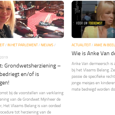
EIT
/
IN HET PARLEMENT
/
NIEUWS
/
ACTUALITEIT
/
ANKE IN BEE
Wie is Anke Van 
 2019
Anke Van dermeersch is al
t: Grondwetsherziening –
bij het Vlaams Belang. Z
edriegt en/of is
passie de specifieke rec
gen!
jonge meisjes en kindere
mate bedreigd worden door
mst bij de voorstellen van verklaring
iening van de Grondwet Mijnheer de
er, Het Vlaams Belang is van oordeel
rocedure tot herziening van de