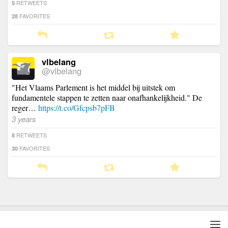
RETWEETS
5
FAVORITES
28
vlbelang
@vlbelang
"Het Vlaams Parlement is het middel bij uitstek om
fundamentele stappen te zetten naar onafhankelijkheid." De
reger…
https://t.co/Gfcpsb7pFB
3 years
RETWEETS
8
FAVORITES
30