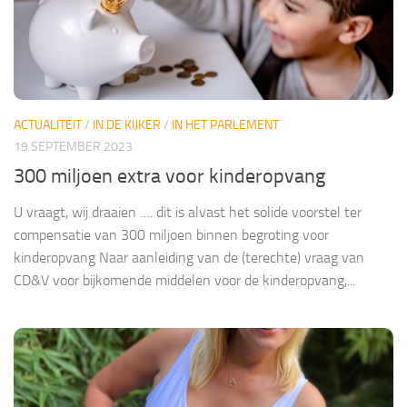
ACTUALITEIT
/
IN DE KIJKER
/
IN HET PARLEMENT
19 SEPTEMBER 2023
300 miljoen extra voor kinderopvang
U vraagt, wij draaien …. dit is alvast het solide voorstel ter
compensatie van 300 miljoen binnen begroting voor
kinderopvang Naar aanleiding van de (terechte) vraag van
CD&V voor bijkomende middelen voor de kinderopvang,...