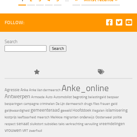
FOLLOW:
Search
Search
Anke_online
Agressie
Anke
Anke Van dermeersch
Antwerpen
begroting
Armoede
Auto
Automobilist
belastingeld
bespaar
besparingen
campagne
criminelen
De Lijn
dermeersch
drugs
files
frauen
geld
gemeenteraad
islamisering
Hoofddoek
geweld
gelijkwaardigheid
illegalen
onderwijs
kostprijs
leefbaarheid
meersch
Melkkoe
migranten
Oosterweel
politie
senaat
vreemdelingen
respect
sluikstort
subsidies
taks
verkrachting
vervuiling
vrouwen
VRT
zwerfvuil