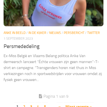
ANKE IN BEELD
/
IN DE KIJKER
/
NIEUWS
/
PERSBERICHT
/
TWITTER
1 SEPTEMBER 2023
Persmededeling
Ex-Miss België en Vlaams Belang politica Anke Van
dermeersch lanceert “Échte vrouwen zijn geen mannen”-T-
shirt en campagne. “Transgenders horen niet thuis in Miss
verkiezingen noch in sportwedstrijden voor vrouwen omdat zij
fysiek geen vrouwen...
Pagina 1 van 9
1
2
3
4
5
...
»
Minst recente »