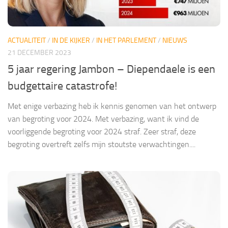
ACTUALITEIT
/
IN DE KIJKER
/
IN HET PARLEMENT
/
NIEUWS
21 DECEMBER 2023
5 jaar regering Jambon – Diependaele is een
budgettaire catastrofe!
Met enige verbazing heb ik kennis genomen van het ontwerp
van begroting voor 2024. Met verbazing, want ik vind de
voorliggende begroting voor 2024 straf. Zeer straf, deze
begroting overtreft zelfs mijn stoutste verwachtingen....