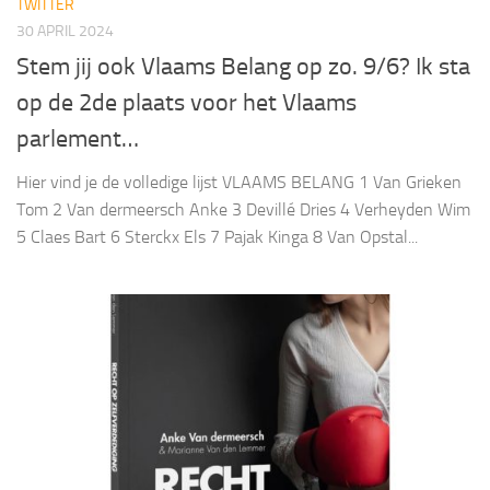
TWITTER
30 APRIL 2024
Stem jij ook Vlaams Belang op zo. 9/6? Ik sta
op de 2de plaats voor het Vlaams
parlement…
Hier vind je de volledige lijst VLAAMS BELANG 1 Van Grieken
Tom 2 Van dermeersch Anke 3 Devillé Dries 4 Verheyden Wim
5 Claes Bart 6 Sterckx Els 7 Pajak Kinga 8 Van Opstal...