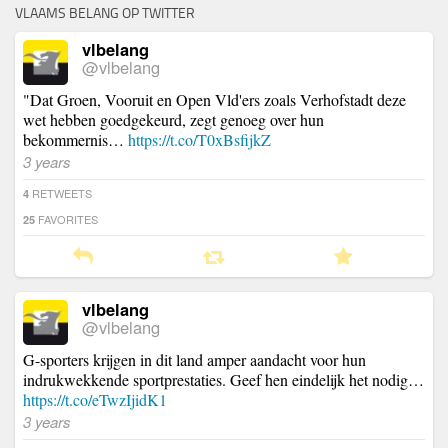
VLAAMS BELANG OP TWITTER
vlbelang
@vlbelang
"Dat Groen, Vooruit en Open Vld'ers zoals Verhofstadt deze
wet hebben goedgekeurd, zegt genoeg over hun
bekommernis…
https://t.co/T0xBsfijkZ
3 years
RETWEETS
4
FAVORITES
25
vlbelang
@vlbelang
G-sporters krijgen in dit land amper aandacht voor hun
indrukwekkende sportprestaties. Geef hen eindelijk het nodig…
https://t.co/eTwzIjidK1
3 years