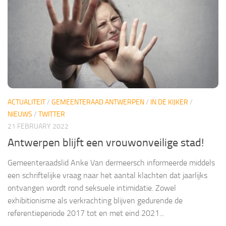
ACTUALITEIT
/
GEMEENTERAAD ANTWERPEN
/
IN DE KIJKER
/
NIEUWS
/
TWITTER
21 FEBRUARY 2022
Antwerpen blijft een vrouwonveilige stad!
Gemeenteraadslid Anke Van dermeersch informeerde middels
een schriftelijke vraag naar het aantal klachten dat jaarlijks
ontvangen wordt rond seksuele intimidatie. Zowel
exhibitionisme als verkrachting blijven gedurende de
referentieperiode 2017 tot en met eind 2021...