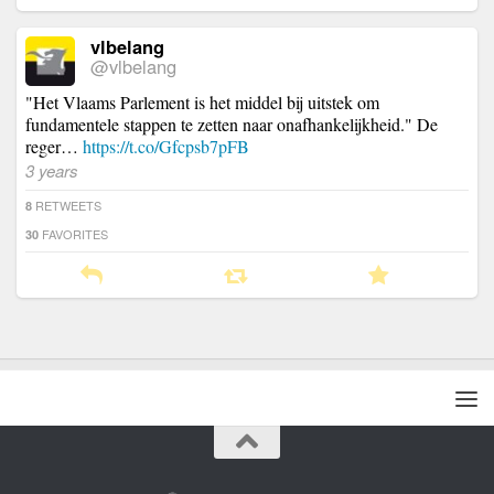
vlbelang
@vlbelang
"Het Vlaams Parlement is het middel bij uitstek om
fundamentele stappen te zetten naar onafhankelijkheid." De
reger…
https://t.co/Gfcpsb7pFB
3 years
RETWEETS
8
FAVORITES
30