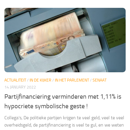
ACTUALITEIT
/
IN DE KIJKER
/
IN HET PARLEMENT
/
SENAAT
14 JANUARY 2022
Partijfinanciering verminderen met 1,11% is
hypocriete symbolische geste !
Collega’s, De politieke partijen krijgen te veel geld, veel te veel
overheidsgeld, de partijfinanciering is veel te gul, en we weten