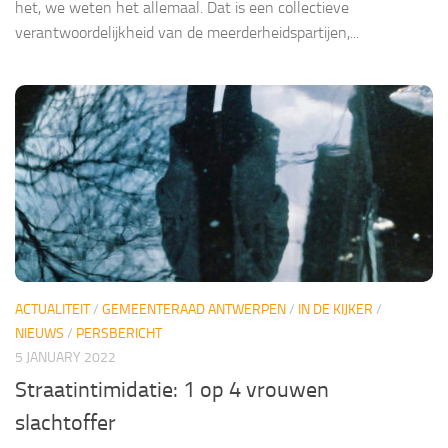
het, we weten het allemaal. Dat is een collectieve
verantwoordelijkheid van de meerderheidspartijen,...
ACTUALITEIT
/
GEMEENTERAAD ANTWERPEN
/
IN DE KIJKER
/
NIEUWS
/
PERSBERICHT
5 JANUARY 2022
Straatintimidatie: 1 op 4 vrouwen
slachtoffer