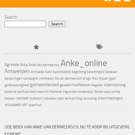
Search
Search
Anke_online
Agressie
Anke
Anke Van dermeersch
Antwerpen
begroting
Armoede
Auto
Automobilist
belastingeld
bespaar
besparingen
campagne
criminelen
De Lijn
dermeersch
drugs
files
frauen
geld
gemeenteraad
islamisering
Hoofddoek
geweld
gelijkwaardigheid
illegalen
onderwijs
kostprijs
leefbaarheid
meersch
Melkkoe
migranten
Oosterweel
politie
senaat
vreemdelingen
respect
sluikstort
subsidies
taks
verkrachting
vervuiling
vrouwen
VRT
zwerfvuil
2DE BOEK VAN ANKE VAN DERMEERSCH, NU TE KOOP BIJ UITGEVERIJ
EGMONT