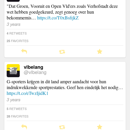
"Dat Groen, Vooruit en Open Vld'ers zoals Verhofstadt deze
wet hebben goedgekeurd, zegt genoeg over hun
bekommernis…
https://t.co/T0xBsfijkZ
3 years
RETWEETS
4
FAVORITES
25
vlbelang
@vlbelang
G-sporters krijgen in dit land amper aandacht voor hun
indrukwekkende sportprestaties. Geef hen eindelijk het nodig…
https://t.co/eTwzIjidK1
3 years
RETWEETS
5
FAVORITES
28