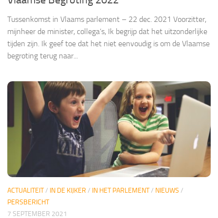
Vlaamse Begroting 2022
Tussenkomst in Vlaams parlement – 22 dec. 2021 Voorzitter,
mijnheer de minister, collega’s, Ik begrijp dat het uitzonderlijke
tijden zijn. Ik geef toe dat het niet eenvoudig is om de Vlaamse
begroting terug naar...
ACTUALITEIT
/
IN DE KIJKER
/
IN HET PARLEMENT
/
NIEUWS
/
PERSBERICHT
7 SEPTEMBER 2021