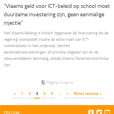
“Vlaams geld voor ICT-beleid op school moet
duurzame investering zijn, geen eenmalige
injectie”
Het Vlaams Belang is kritisch tegenover de financiering die de
regering vooropstelt inzake de extra inzet van ICT-
coördinatoren in het onderwijs. Vermits
personeelsaanwervingen structurele uitgaven zijn en de
relancemiddelen éénmalig, stelde Vlaams Parlementslid Anke
Van...
Pagina 3 van 9
«
1
2
3
4
5
...
»
Minst recente »
FOLLOW: