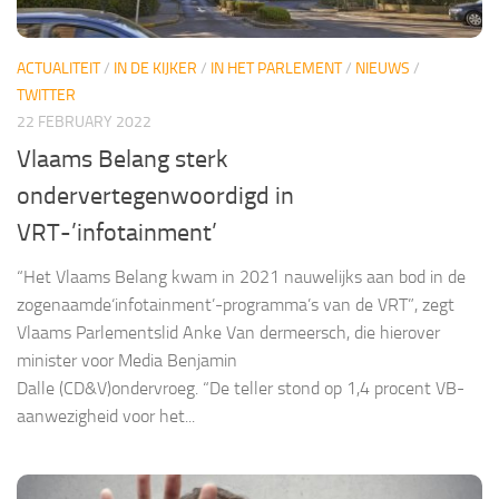
ACTUALITEIT
/
IN DE KIJKER
/
IN HET PARLEMENT
/
NIEUWS
/
TWITTER
22 FEBRUARY 2022
Vlaams Belang sterk
ondervertegenwoordigd in
VRT-’infotainment’
​​“Het Vlaams Belang kwam in 2021 nauwelijks aan bod in de
zogenaamde‘infotainment’-programma’s van de VRT”, zegt
Vlaams Parlementslid Anke Van dermeersch, die hierover
minister voor Media Benjamin
Dalle (CD&V)ondervroeg. “De teller stond op 1,4 procent VB-
aanwezigheid voor het...