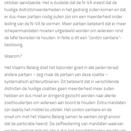
oktober aanstaande. Het is duidelijk dat de N-VA vreest dat de
huidige districtsmeerderheden in het gedrang zullen komen en dat
er dus meer partijen nodig zullen zijn om een meerderheid onder
leiding van de N-VA te vormen. Meer partijen betekent dat er meer
schepenmandaten moeten uitgedeeld worden om iedereen rond
de tafel tevreden te houden. In feite is dit een “cordon sanitaire”-
beslissing.
Waarom?
Het Vlaams Belang doet het bijzonder goed in alle peilen terwijl
andere partijen – zeg maar de partijen van deze coalitie –
systematisch achteruitboeren. Dit betekent dat in verschillende
districten de huidige coalities geen meerderheid meer zullen
hebben en dus moet er dringend gezocht worden naar allerlei
zoethoudertjes om iedereen aan boord te houden. Extra mandaten
zijn daarbij het middel bij uitstek. Het cordon sanitaire en de
onwil om met het Vlaams Belang samen te werken zorgt ervoor
dat de particratie heerst. De zelfbediening van mandaten waarvan
we hier vandaag getuige zijn is dus het onrechtstreekse gevolg van