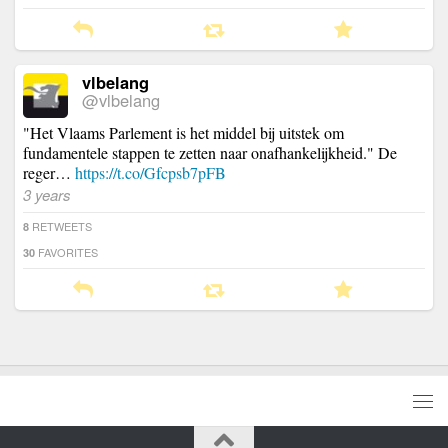
vlbelang
@vlbelang
"Het Vlaams Parlement is het middel bij uitstek om
fundamentele stappen te zetten naar onafhankelijkheid." De
reger…
https://t.co/Gfcpsb7pFB
3 years
RETWEETS
8
FAVORITES
30