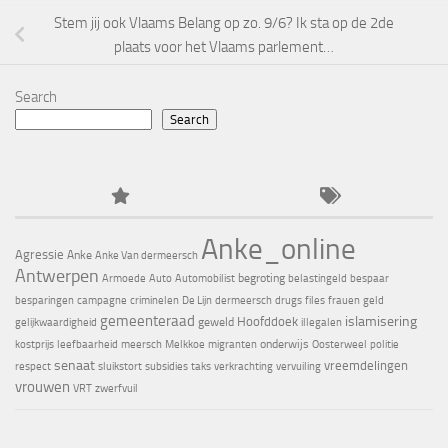
Stem jij ook Vlaams Belang op zo. 9/6? Ik sta op de 2de
plaats voor het Vlaams parlement…
Search
Search
Anke_online
Agressie
Anke
Anke Van dermeersch
Antwerpen
begroting
Armoede
Auto
Automobilist
belastingeld
bespaar
besparingen
campagne
criminelen
De Lijn
dermeersch
drugs
files
frauen
geld
gemeenteraad
islamisering
Hoofddoek
geweld
gelijkwaardigheid
illegalen
onderwijs
kostprijs
leefbaarheid
meersch
Melkkoe
migranten
Oosterweel
politie
senaat
vreemdelingen
respect
sluikstort
subsidies
taks
verkrachting
vervuiling
vrouwen
VRT
zwerfvuil