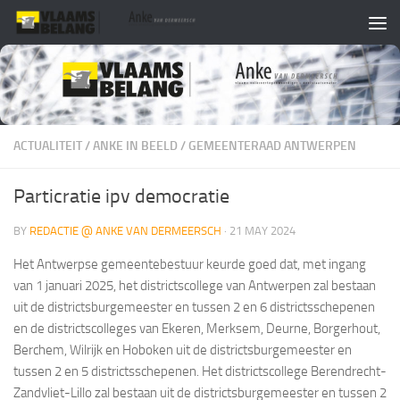
Skip to content
ACTUALITEIT
/
ANKE IN BEELD
/
GEMEENTERAAD ANTWERPEN
Particratie ipv democratie
BY
REDACTIE @ ANKE VAN DERMEERSCH
·
21 MAY 2024
Het Antwerpse gemeentebestuur keurde goed dat, met ingang
van 1 januari 2025, het districtscollege van Antwerpen zal bestaan
uit de districtsburgemeester en tussen 2 en 6 districtsschepenen
en de districtscolleges van Ekeren, Merksem, Deurne, Borgerhout,
Berchem, Wilrijk en Hoboken uit de districtsburgemeester en
tussen 2 en 5 districtsschepenen. Het districtscollege Berendrecht-
Zandvliet-Lillo zal bestaan uit de districtsburgemeester en tussen 2