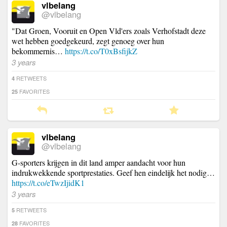
vlbelang
@vlbelang
"Dat Groen, Vooruit en Open Vld'ers zoals Verhofstadt deze
wet hebben goedgekeurd, zegt genoeg over hun
bekommernis…
https://t.co/T0xBsfijkZ
3 years
RETWEETS
4
FAVORITES
25
vlbelang
@vlbelang
G-sporters krijgen in dit land amper aandacht voor hun
indrukwekkende sportprestaties. Geef hen eindelijk het nodig…
https://t.co/eTwzIjidK1
3 years
RETWEETS
5
FAVORITES
28