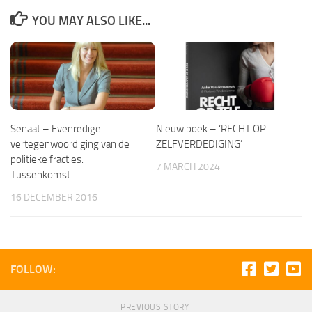
YOU MAY ALSO LIKE...
Senaat – Evenredige
Nieuw boek – ‘RECHT OP
vertegenwoordiging van de
ZELFVERDEDIGING’
politieke fracties:
7 MARCH 2024
Tussenkomst
16 DECEMBER 2016
FOLLOW:
PREVIOUS STORY