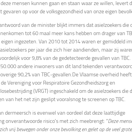
 deze mensen kunnen gaan en staan waar ze willen, levert d
t gevaren op voor de volksgezondheid van onze eigen bevolk
 antwoord van de minister blijkt immers dat asielzoekers die d
nnenkomen tot 60 maal meer kans hebben om drager van TB
n eigen ingezeten. Van 2010 tot 2014 waren er gemiddeld i
asielzoekers per jaar die zich hier aandienden, maar zij war
oordelijk voor 9,8% van de gedetecteerde gevallen van TBC.
150.000 andere inwoners van dit land tekenden verantwoorde
 overige 90,2% van TBC-gevallen.De Vlaamse overheid heeft
de Vereniging voor Respiratoire Gezondheidszorg en
losebestrijding (VRGT) ingeschakeld om de asielzoekers die 
n van het net zijn geslipt vooralsnog te screenen op TBC.
n dermeersch is evenwel van oordeel dat deze laattijdige
ng onverantwoorde risico’s met zich meebrengt: “
Deze mens
ich vrij bewegen onder onze bevolking en gelet op de veel grote