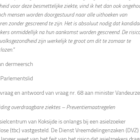
eid voor deze besmettelijke ziekte, vind ik het dan ook ongeho
toch mensen worden doorgestuurd naar alle uithoeken van
en zonder gescreend te zijn. Het is absoluut nodig dat kandida
ekers onmiddellijk na hun aankomst worden gescreend. De risico
volksgezondheid zijn werkelijk te groot om dit te zomaar te
lozen.
”
an dermeersch
Parlementslid
: vraag en antwoord van vraag nr. 68 aan minister Vandeurz
iding overdraagbare ziektes – Preventiemaatregelen
asielcentrum van Koksijde is onlangs bij een asielzoeker
lose (tbc) vastgesteld. De Dienst Vreemdelingenzaken (DVZ)
 langer weet van het feit van het risico dat asielzoekers drag