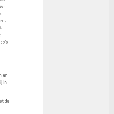
uv-
dit
ers
%
e
co’s
n en
j in
at de