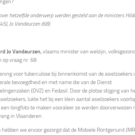
ngen?
over hetzelfde onderwerp werden gesteld aan de ministers Hild
(45), Jo Vandeurzen (68).
+
rd J
o Vandeurzen,
vlaams minister van welzijn, volksgezon
n op vraag nr. 68
ening voor tuberculose bij binnenkomst van de asielzoekers i
erale bevoegdheid en met name die van de Dienst
lingenzaken (DVZ) en Fedasil. Door de plotse stijging van h
sielzoekers, lukte het bij een klein aantal asielzoekers voorlo
 een longfoto te maken vooraleer ze werden doorverwezen 
vang in Vlaanderen.
hebben we ervoor gezorgd dat de Mobiele Röntgenunit (M