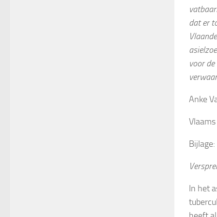
vatbaarh
dat er 
Vlaander
asielzo
voor de 
verwaar
Anke V
Vlaams 
Bijlage
Verspre
In het 
tubercu
heeft al