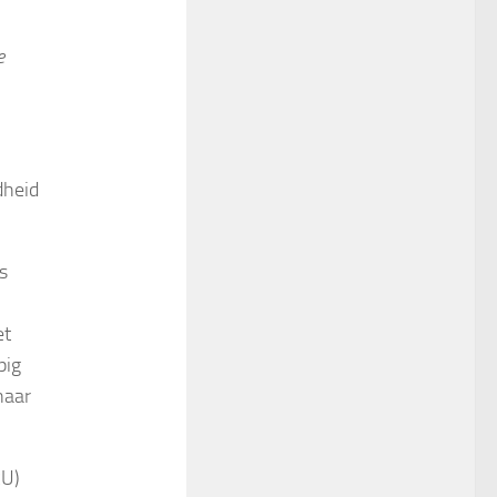
e
dheid
s
et
pig
naar
RU)