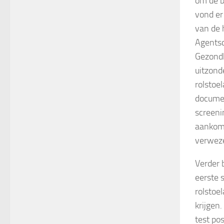
om de b
vond er
van de 
Agentsc
Gezondh
uitzond
rolstoe
documen
screeni
aankoms
verweze
Verder 
eerste 
rolstoe
krijgen
test pos