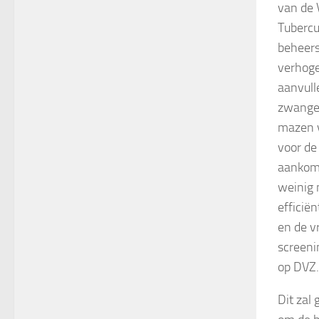
van de 
Tubercu
beheers
verhoge
aanvull
zwanger
mazen v
voor de
aankoms
weinig 
efficië
en de v
screeni
op DVZ.
Dit zal