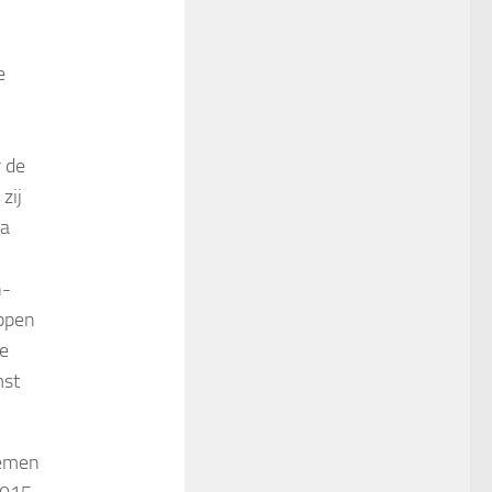
e
 de
zij
na
n-
oppen
te
mst
nemen