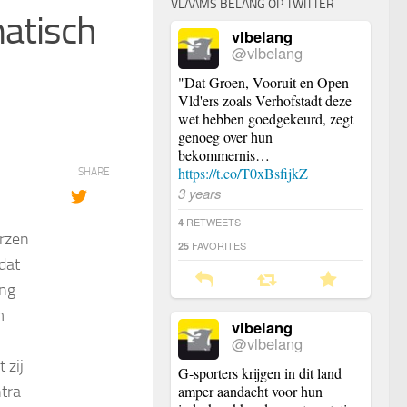
VLAAMS BELANG OP TWITTER
matisch
vlbelang
@vlbelang
"Dat Groen, Vooruit en Open
Vld'ers zoals Verhofstadt deze
wet hebben goedgekeurd, zegt
genoeg over hun
bekommernis…
https://t.co/T0xBsfijkZ
SHARE
3 years
RETWEETS
4
rzen
FAVORITES
25
dat
ing
m
vlbelang
@vlbelang
 zij
G-sporters krijgen in dit land
tra
amper aandacht voor hun