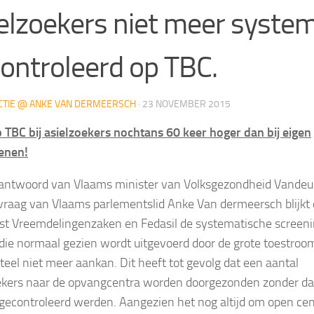
elzoekers niet meer syste
ontroleerd op TBC.
CTIE @ ANKE VAN DERMEERSCH
·
23 NOVEMBER 2015
 TBC bij asielzoekers nochtans 60 keer hoger dan bij eigen
enen!
 antwoord van Vlaams minister van Volksgezondheid Vandeu
vraag van Vlaams parlementslid Anke Van dermeersch blijkt 
st Vreemdelingenzaken en Fedasil de systematische screen
die normaal gezien wordt uitgevoerd door de grote toestroo
el niet meer aankan. Dit heeft tot gevolg dat een aantal
ekers naar de opvangcentra worden doorgezonden zonder dat
gecontroleerd werden. Aangezien het nog altijd om open cen