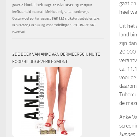
gaat en
islamisering
Hoofddoek
geweld
illegalen
kostprijs
heel wa
onderwijs
leefbaarheid
meersch
Melkkoe
migranten
senaat
Oosterweel
politie
respect
sluikstort
subsidies
taks
vrouwen
Uit het
vreemdelingen
verkrachting
vervuiling
VRT
zwerfvuil
land bi
zijn da
20.000 
2DE BOEK VAN ANKE VAN DERMEERSCH, NU TE
verantw
KOOP BIJ UITGEVERIJ EGMONT
ca. 11.
voor de
daarom 
Tubercu
de maze
Anke Va
screeni
kunnen z