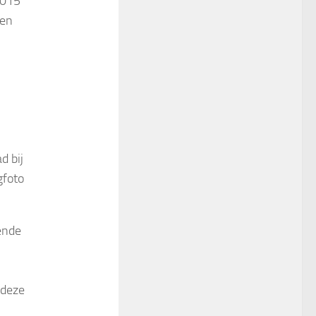
2015
ten
d bij
gfoto
ende
 deze