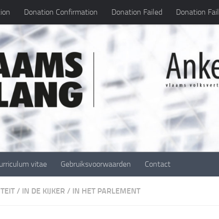
ion
Donation Confirmation
Donation Failed
Donation Fai
urriculum vitae
Gebruiksvoorwaarden
Contact
TEIT
/
IN DE KIJKER
/
IN HET PARLEMENT