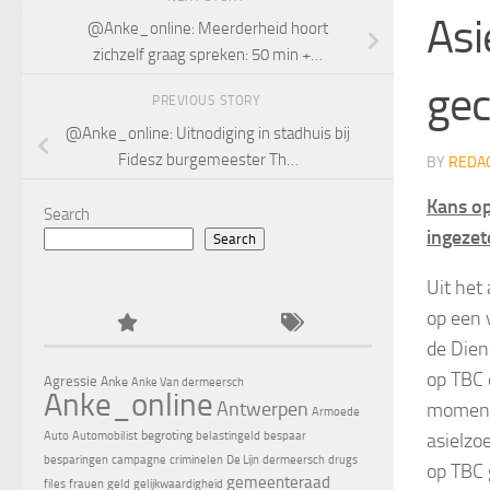
Asi
@Anke_online: Meerderheid hoort
zichzelf graag spreken: 50 min +…
gec
PREVIOUS STORY
@Anke_online: Uitnodiging in stadhuis bij
Fidesz burgemeester Th…
BY
REDA
Kans op
Search
ingezet
Search
Uit het
op een 
de Dien
op TBC 
Agressie
Anke
Anke Van dermeersch
Anke_online
Antwerpen
momente
Armoede
begroting
asielzo
Auto
Automobilist
belastingeld
bespaar
besparingen
campagne
criminelen
De Lijn
dermeersch
drugs
op TBC 
gemeenteraad
files
frauen
geld
gelijkwaardigheid