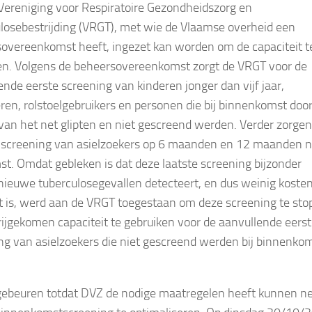
Vereniging voor Respiratoire Gezondheidszorg en
losebestrijding (VRGT), met wie de Vlaamse overheid een
overeenkomst heeft, ingezet kan worden om de capaciteit t
n. Volgens de beheersovereenkomst zorgt de VRGT voor de
ende eerste screening van kinderen jonger dan vijf jaar,
en, rolstoelgebruikers en personen die bij binnenkomst door
an het net glipten en niet gescreend werden. Verder zorgen 
 screening van asielzoekers op 6 maanden en 12 maanden 
t. Omdat gebleken is dat deze laatste screening bijzonder
nieuwe tuberculosegevallen detecteert, en dus weinig koste
nt is, werd aan de VRGT toegestaan om deze screening te st
rijgekomen capaciteit te gebruiken voor de aanvullende eers
ng van asielzoekers die niet gescreend werden bij binnenko
 gebeuren totdat DVZ de nodige maatregelen heeft kunnen 