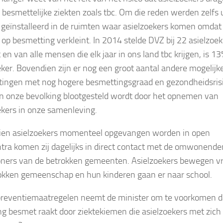
n besmettelijke ziekten zoals tbc. Om die reden werden zelfs 
geïnstalleerd in de ruimten waar asielzoekers komen omdat 
 op besmetting verkleint. In 2014 stelde DVZ bij 22 asielzoek
 en van alle mensen die elk jaar in ons land tbc krijgen, is 13
eker. Bovendien zijn er nog een groot aantal andere mogelijk
ingen met nog hogere besmettingsgraad en gezondheidsrisi
 onze bevolking blootgesteld wordt door het opnemen van
ekers in onze samenleving.
en asielzoekers momenteel opgevangen worden in open
ntra komen zij dagelijks in direct contact met de omwonende
ners van de betrokken gemeenten. Asielzoekers bewegen vri
okken gemeenschap en hun kinderen gaan er naar school.
reventiemaatregelen neemt de minister om te voorkomen d
ng besmet raakt door ziektekiemen die asielzoekers met zich