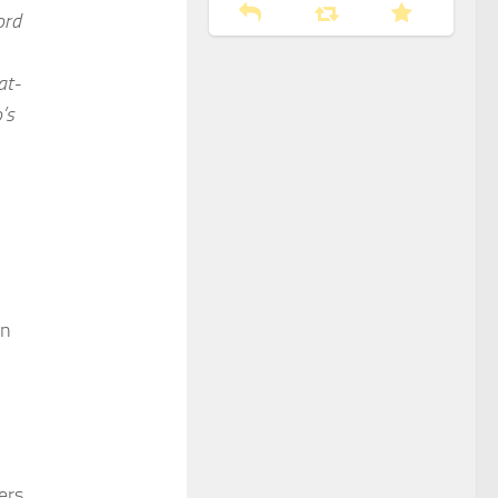
ord
at-
’s
en
ers