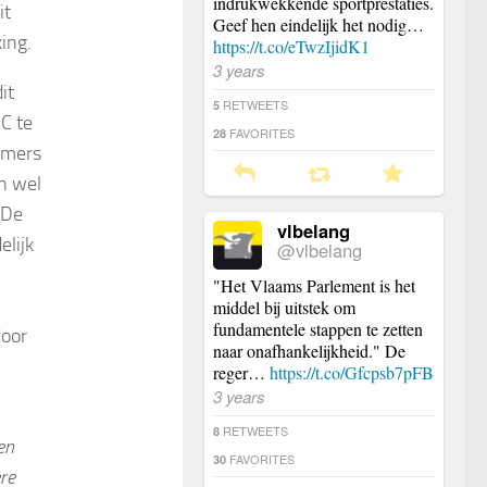
indrukwekkende sportprestaties.
it
Geef hen eindelijk het nodig…
ing.
https://t.co/eTwzIjidK1
3 years
it
RETWEETS
5
C te
FAVORITES
28
mmers
en wel
 De
vlbelang
lijk
@vlbelang
"Het Vlaams Parlement is het
middel bij uitstek om
fundamentele stappen te zetten
door
naar onafhankelijkheid." De
reger…
https://t.co/Gfcpsb7pFB
3 years
RETWEETS
8
en
FAVORITES
30
re