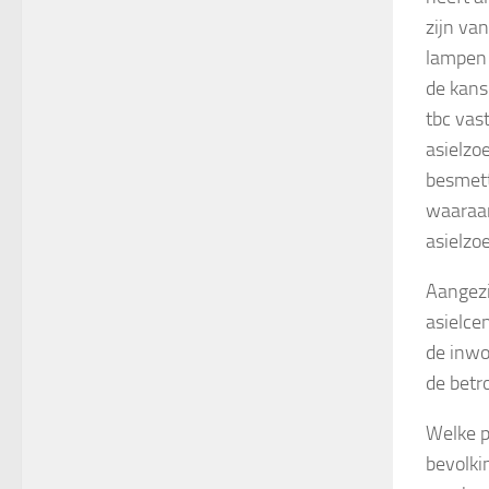
zijn va
lampen 
de kans
tbc vast
asielzo
besmett
waaraan
asielzo
Aangezi
asielce
de inwo
de betr
Welke p
bevolki