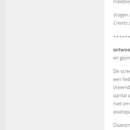
meebre
Vragen 
Crevits 
+++++
antwoo
en gezi
De scre
een fed
Vreemde
aantal a
niet om
asielop
Daarom 