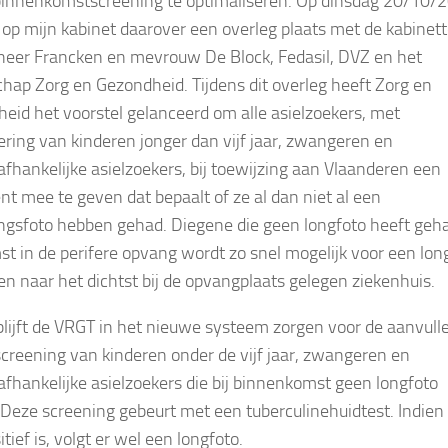
innenkomstscreening te optimaliseren. Op dinsdag 20/10/
 op mijn kabinet daarover een overleg plaats met de kabinet
heer Francken en mevrouw De Block, Fedasil, DVZ en het
hap Zorg en Gezondheid. Tijdens dit overleg heeft Zorg en
eid het voorstel gelanceerd om alle asielzoekers, met
ering van kinderen jonger dan vijf jaar, zwangeren en
lafhankelijke asielzoekers, bij toewijzing aan Vlaanderen een
t mee te geven dat bepaalt of ze al dan niet al een
ngsfoto hebben gehad. Diegene die geen longfoto heeft geha
t in de perifere opvang wordt zo snel mogelijk voor een lon
n naar het dichtst bij de opvangplaats gelegen ziekenhuis.
blijft de VRGT in het nieuwe systeem zorgen voor de aanvull
screening van kinderen onder de vijf jaar, zwangeren en
lafhankelijke asielzoekers die bij binnenkomst geen longfoto
. Deze screening gebeurt met een tuberculinehuidtest. Indien
itief is, volgt er wel een longfoto.