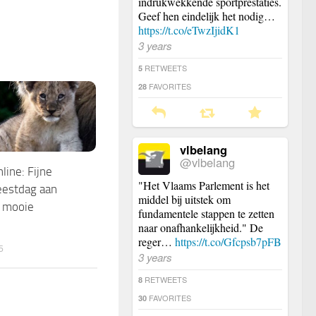
indrukwekkende sportprestaties.
Geef hen eindelijk het nodig…
https://t.co/eTwzIjidK1
3 years
RETWEETS
5
FAVORITES
28
vlbelang
@vlbelang
ine: Fijne
"Het Vlaams Parlement is het
eestdag aan
middel bij uitstek om
e mooie
fundamentele stappen te zetten
naar onafhankelijkheid." De
reger…
https://t.co/Gfcpsb7pFB
6
3 years
RETWEETS
8
FAVORITES
30