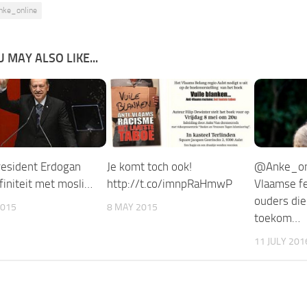
nke_online
 MAY ALSO LIKE...
resident Erdogan
Je komt toch ook!
@Anke_onl
finiteit met mosli…
http://t.co/imnpRaHmwP
Vlaamse f
ouders di
2015
8 MAY 2015
toekom…
11 JULY 201