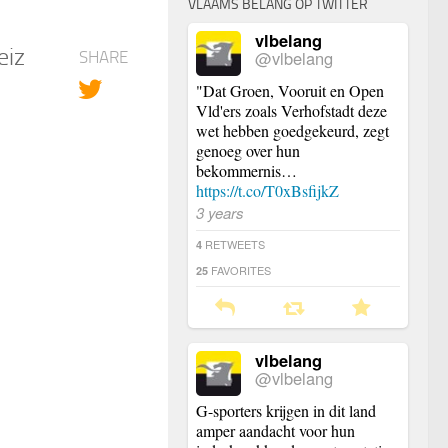
VLAAMS BELANG OP TWITTER
vlbelang
eiz
@vlbelang
SHARE
"Dat Groen, Vooruit en Open
Vld'ers zoals Verhofstadt deze
wet hebben goedgekeurd, zegt
genoeg over hun
bekommernis…
https://t.co/T0xBsfijkZ
3 years
RETWEETS
4
FAVORITES
25
vlbelang
@vlbelang
G-sporters krijgen in dit land
amper aandacht voor hun