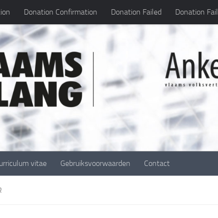
ion
Donation Confirmation
Donation Failed
Donation Fai
urriculum vitae
Gebruiksvoorwaarden
Contact
R