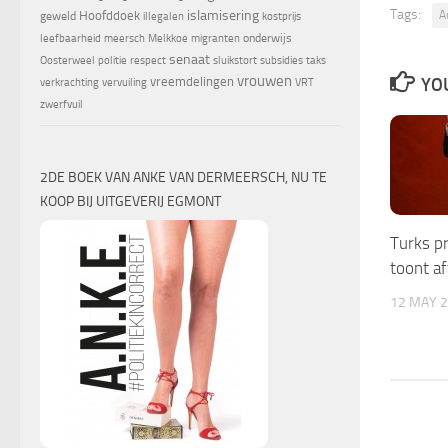
Tags:
islamisering
A
Hoofddoek
geweld
illegalen
kostprijs
onderwijs
leefbaarheid
meersch
Melkkoe
migranten
senaat
Oosterweel
politie
respect
sluikstort
subsidies
taks
vrouwen
YOU
vreemdelingen
verkrachting
vervuiling
VRT
zwerfvuil
2DE BOEK VAN ANKE VAN DERMEERSCH, NU TE
KOOP BIJ UITGEVERIJ EGMONT
Turks p
toont af
12 MAY 