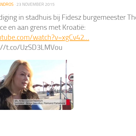
ANDROS
·
23 NOVEMBER 2015
diging in stadhuis bij Fidesz burgemeester Th
ce en aan grens met Kroatië:
utube.com/watch?v=xgCv42…
://t.co/UzSD3LMVou