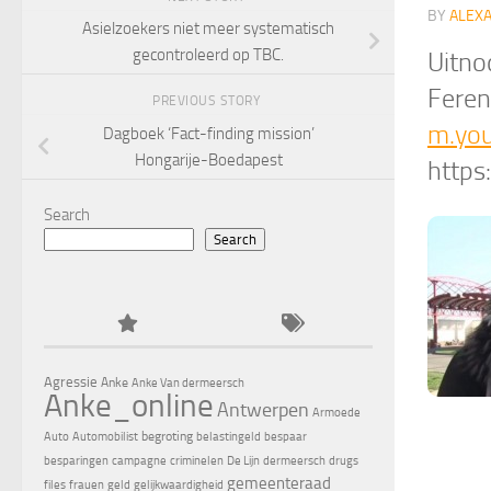
BY
ALEX
Asielzoekers niet meer systematisch
gecontroleerd op TBC.
Uitno
Feren
PREVIOUS STORY
m.yo
Dagboek ‘Fact-finding mission’
Hongarije-Boedapest
https
Search
Search
Agressie
Anke
Anke Van dermeersch
Anke_online
Antwerpen
Armoede
begroting
Auto
Automobilist
belastingeld
bespaar
besparingen
campagne
criminelen
De Lijn
dermeersch
drugs
gemeenteraad
files
frauen
geld
gelijkwaardigheid