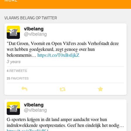
VLAAMS BELANG OP TWITTER
vlbelang
@vlbelang
"Dat Groen, Vooruit en Open Vld'ers zoals Verhofstadt deze
wet hebben goedgekeurd, zegt genoeg over hun
bekommernis…
https://t.co/T0xBsfijkZ
3 years
RETWEETS
4
FAVORITES
25
vlbelang
@vlbelang
G-sporters krijgen in dit land amper aandacht voor hun
indrukwekkende sportprestaties. Geef hen eindelijk het nodig…
https://t.co/eTwzIjidK1