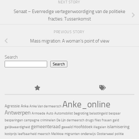
NEXT STORY
Senaat – Evenredige vertegenwoordiging van de politieke
fracties: Tussenkomst
PREVIOUS STORY
Mass migration: A woman’s point of view
Search
Search
Anke_online
Agressie
Anke
Anke Van dermeersch
Antwerpen
begroting
Armoede
Auto
Automobilist
belastingeld
bespaar
besparingen
campagne
criminelen
De Lijn
dermeersch
drugs
files
frauen
geld
gemeenteraad
islamisering
Hoofddoek
geweld
gelijkwaardigheid
illegalen
onderwijs
kostprijs
leefbaarheid
meersch
Melkkoe
migranten
Oosterweel
politie