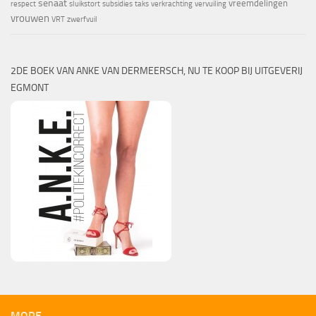
senaat
vreemdelingen
respect
sluikstort
subsidies
taks
verkrachting
vervuiling
vrouwen
VRT
zwerfvuil
2DE BOEK VAN ANKE VAN DERMEERSCH, NU TE KOOP BIJ UITGEVERIJ
EGMONT
MORE