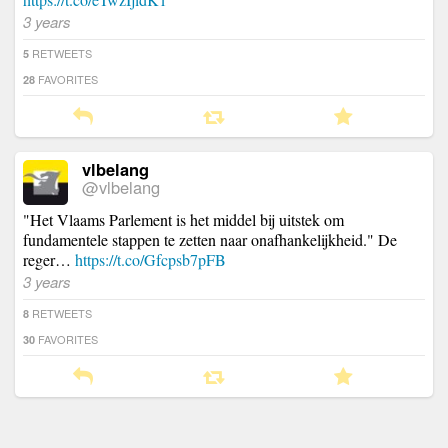
3 years
RETWEETS
5
FAVORITES
28
vlbelang
@vlbelang
"Het Vlaams Parlement is het middel bij uitstek om
fundamentele stappen te zetten naar onafhankelijkheid." De
reger…
https://t.co/Gfcpsb7pFB
3 years
RETWEETS
8
FAVORITES
30