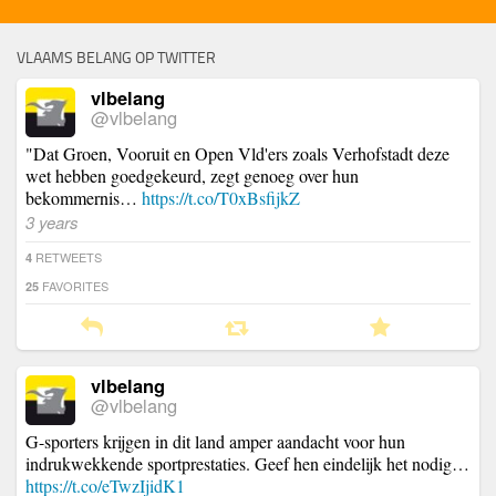
VLAAMS BELANG OP TWITTER
vlbelang
@vlbelang
"Dat Groen, Vooruit en Open Vld'ers zoals Verhofstadt deze
wet hebben goedgekeurd, zegt genoeg over hun
bekommernis…
https://t.co/T0xBsfijkZ
3 years
RETWEETS
4
FAVORITES
25
vlbelang
@vlbelang
G-sporters krijgen in dit land amper aandacht voor hun
indrukwekkende sportprestaties. Geef hen eindelijk het nodig…
https://t.co/eTwzIjidK1