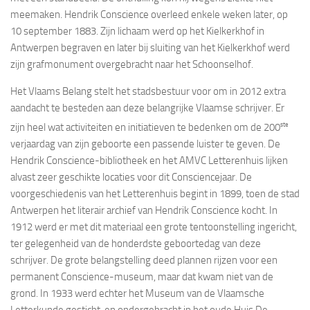
meemaken. Hendrik Conscience overleed enkele weken later, op
10 september 1883. Zijn lichaam werd op het Kielkerkhof in
Antwerpen begraven en later bij sluiting van het Kielkerkhof werd
zijn grafmonument overgebracht naar het Schoonselhof.
Het Vlaams Belang stelt het stadsbestuur voor om in 2012 extra
aandacht te besteden aan deze belangrijke Vlaamse schrijver. Er
ste
zijn heel wat activiteiten en initiatieven te bedenken om de 200
verjaardag van zijn geboorte een passende luister te geven. De
Hendrik Conscience-bibliotheek en het AMVC Letterenhuis lijken
alvast zeer geschikte locaties voor dit Consciencejaar.
De
voorgeschiedenis van het Letterenhuis begint in 1899, toen de stad
Antwerpen het literair archief van Hendrik Conscience kocht. In
1912 werd er met dit materiaal een grote tentoonstelling ingericht,
ter gelegenheid van de honderdste geboortedag van deze
schrijver. De grote belangstelling deed plannen rijzen voor een
permanent Conscience-museum, maar dat kwam niet van de
grond. In 1933 werd echter het
Museum van de Vlaamsche
Letterkunde
gesticht, en ondergebracht in het oude Huis De