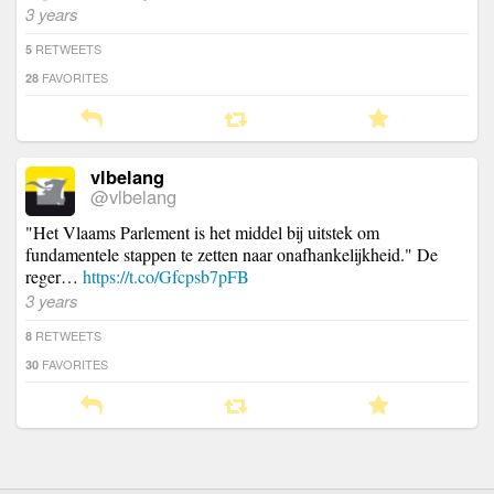
3 years
RETWEETS
5
FAVORITES
28
vlbelang
@vlbelang
"Het Vlaams Parlement is het middel bij uitstek om
fundamentele stappen te zetten naar onafhankelijkheid." De
reger…
https://t.co/Gfcpsb7pFB
3 years
RETWEETS
8
FAVORITES
30