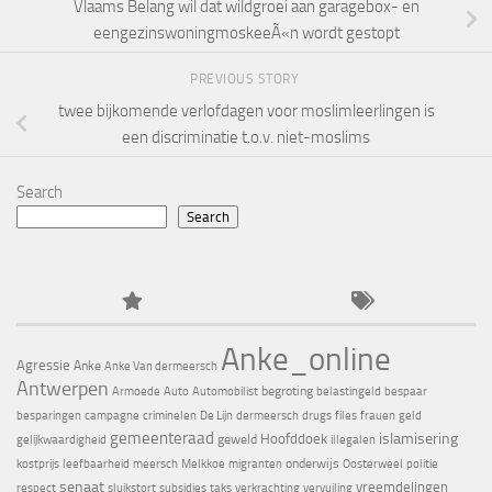
Vlaams Belang wil dat wildgroei aan garagebox- en
eengezinswoningmoskeeÃ«n wordt gestopt
PREVIOUS STORY
twee bijkomende verlofdagen voor moslimleerlingen is
een discriminatie t.o.v. niet-moslims
Search
Search
Anke_online
Agressie
Anke
Anke Van dermeersch
Antwerpen
begroting
Armoede
Auto
Automobilist
belastingeld
bespaar
besparingen
campagne
criminelen
De Lijn
dermeersch
drugs
files
frauen
geld
gemeenteraad
islamisering
Hoofddoek
geweld
gelijkwaardigheid
illegalen
onderwijs
kostprijs
leefbaarheid
meersch
Melkkoe
migranten
Oosterweel
politie
senaat
vreemdelingen
respect
sluikstort
subsidies
taks
verkrachting
vervuiling