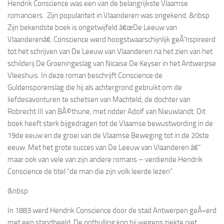
Hendrik Conscience was een van de belangrijkste Vlaamse
romanciers. Zijn populariteit in Vlaanderen was ongekend. &nbsp
Zijn bekendste boek is ongetwijfeld â€œDe Leeuw van
Vlaanderenâ€. Conscience werd hoogstwaarschijnlijk geÃ¯nspireerd
tot het schrijven van
De Leeuw van Vlaanderen
na het zien van het
schilderij
De Groeningeslag
van Nicaise De Keyser in het Antwerpse
Vleeshuis. In deze roman beschrijft Conscience de
Guldensporenslag die hij als achtergrond gebruikt om de
liefdesavonturen te schetsen van Machteld, de dochter van
Robrecht III van BÃ©thune, met ridder Adolf van Nieuwlandt. Dit
boek heeft sterk bijgedragen tot de Vlaamse bewustwording in de
19de eeuw en de groei van de Vlaamse Beweging tot in de 20ste
eeuw. Met het grote succes van
De Leeuw van Vlaanderen
â€“
maar ook van vele van zijn andere romans – verdiende Hendrik
Conscience de titel “de man die zijn volk leerde lezen”.
&nbsp
In 1883 werd Hendrik Conscience door de stad Antwerpen geÃ«erd
met een standbeeld. De onthulling kon hij wegens ziekte niet