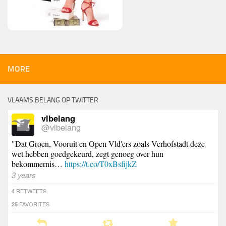
MORE
VLAAMS BELANG OP TWITTER
vlbelang
@vlbelang
"Dat Groen, Vooruit en Open Vld'ers zoals Verhofstadt deze
wet hebben goedgekeurd, zegt genoeg over hun
bekommernis…
https://t.co/T0xBsfijkZ
3 years
RETWEETS
4
FAVORITES
25