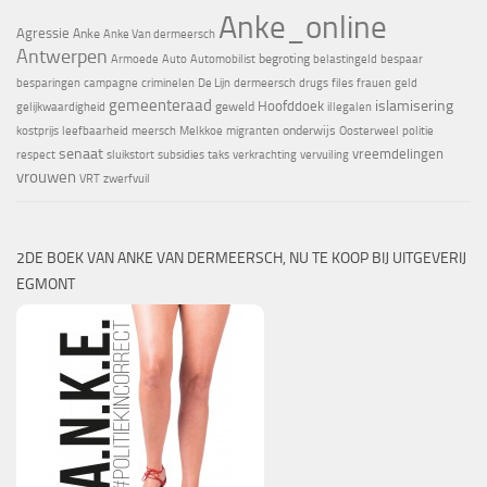
Anke_online
Agressie
Anke
Anke Van dermeersch
Antwerpen
begroting
Armoede
Auto
Automobilist
belastingeld
bespaar
besparingen
campagne
criminelen
De Lijn
dermeersch
drugs
files
frauen
geld
gemeenteraad
islamisering
Hoofddoek
geweld
gelijkwaardigheid
illegalen
onderwijs
kostprijs
leefbaarheid
meersch
Melkkoe
migranten
Oosterweel
politie
senaat
vreemdelingen
respect
sluikstort
subsidies
taks
verkrachting
vervuiling
vrouwen
VRT
zwerfvuil
2DE BOEK VAN ANKE VAN DERMEERSCH, NU TE KOOP BIJ UITGEVERIJ
EGMONT