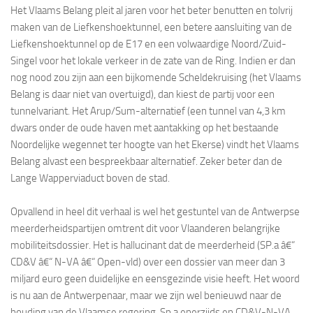
Het Vlaams Belang pleit al jaren voor het beter benutten en tolvrij
maken van de Liefkenshoektunnel, een betere aansluiting van de
Liefkenshoektunnel op de E17 en een volwaardige Noord/Zuid-
Singel voor het lokale verkeer in de zate van de Ring. Indien er dan
nog nood zou zijn aan een bijkomende Scheldekruising (het Vlaams
Belang is daar niet van overtuigd), dan kiest de partij voor een
tunnelvariant. Het Arup/Sum-alternatief (een tunnel van 4,3 km
dwars onder de oude haven met aantakking op het bestaande
Noordelijke wegennet ter hoogte van het Ekerse) vindt het Vlaams
Belang alvast een bespreekbaar alternatief. Zeker beter dan de
Lange Wapperviaduct boven de stad.
Opvallend in heel dit verhaal is wel het gestuntel van de Antwerpse
meerderheidspartijen omtrent dit voor Vlaanderen belangrijke
mobiliteitsdossier. Het is hallucinant dat de meerderheid (SP.a â€“
CD&V â€“ N-VA â€“ Open-vld) over een dossier van meer dan 3
miljard euro geen duidelijke en eensgezinde visie heeft. Het woord
is nu aan de Antwerpenaar, maar we zijn wel benieuwd naar de
houding van de Vlaamse regering. Sp.a enerzijds en CD&V-N-VA