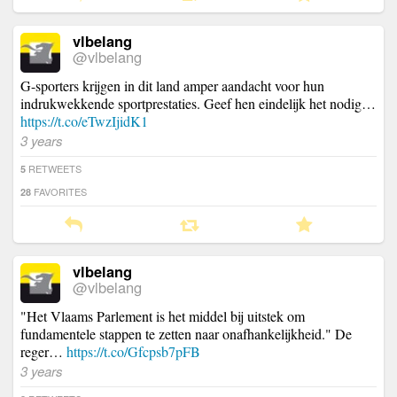
vlbelang
@vlbelang
G-sporters krijgen in dit land amper aandacht voor hun
indrukwekkende sportprestaties. Geef hen eindelijk het nodig…
https://t.co/eTwzIjidK1
3 years
RETWEETS
5
FAVORITES
28
vlbelang
@vlbelang
"Het Vlaams Parlement is het middel bij uitstek om
fundamentele stappen te zetten naar onafhankelijkheid." De
reger…
https://t.co/Gfcpsb7pFB
3 years