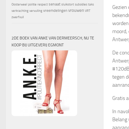
senaat
Oosterweel
politie
respect
sluikstort
subsidies
taks
Gezien 
vrouwen
vreemdelingen
verkrachting
vervuiling
VRT
bekendm
zwerfvuil
worden 
moord, 
2DE BOEK VAN ANKE VAN DERMEERSCH, NU TE
Antwer
KOOP BIJ UITGEVERIJ EGMONT
De conc
Antwerp
#120dB-
tegen d
aanrand
Gratis 
In navo
Belang 
aanrand