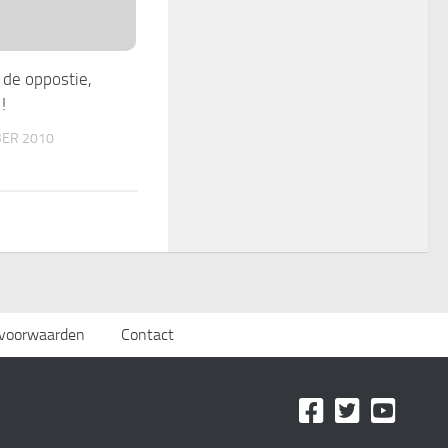
de oppostie,
!
ER 2010
svoorwaarden
Contact