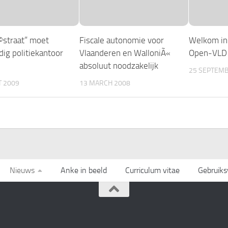
straat” moet
Fiscale autonomie voor
Welkom in 
dig politiekantoor
Vlaanderen en WalloniÃ«
Open-VLD 
absoluut noodzakelijk
25 SEPTEMB
T 2009
13 MARCH 2008
Nieuws
Anke in beeld
Curriculum vitae
Gebruik