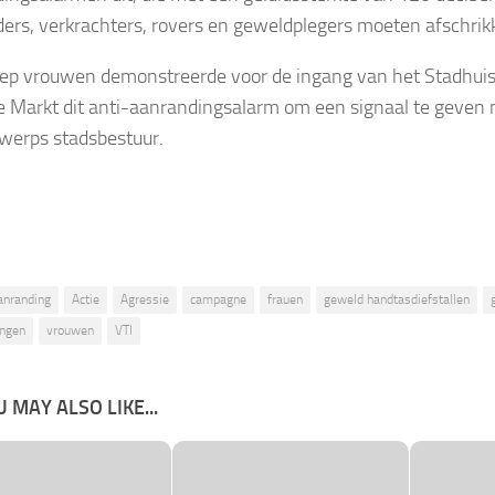
ers, verkrachters, rovers en geweldplegers moeten afschrik
ep vrouwen demonstreerde voor de ingang van het Stadhuis
e Markt dit anti-aanrandingsalarm om een signaal te geven 
werps stadsbestuur.
anranding
Actie
Agressie
campagne
frauen
geweld handtasdiefstallen
ingen
vrouwen
VTI
 MAY ALSO LIKE...