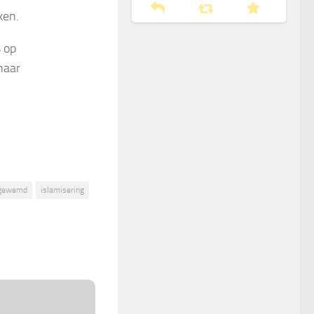
ken.
 op
naar
gewemd
islamisering