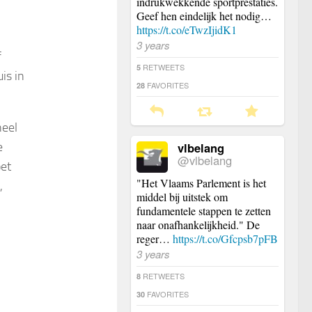
indrukwekkende sportprestaties.
Geef hen eindelijk het nodig…
https://t.co/eTwzIjidK1
3 years
f
RETWEETS
5
is in
FAVORITES
28
heel
e
vlbelang
@vlbelang
et
"Het Vlaams Parlement is het
,
middel bij uitstek om
fundamentele stappen te zetten
naar onafhankelijkheid." De
reger…
https://t.co/Gfcpsb7pFB
3 years
RETWEETS
8
-
FAVORITES
30