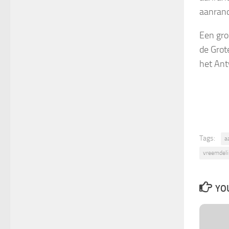
aanrand
Een gro
de Grot
het Ant
Tags:
a
vreemdel
YOU