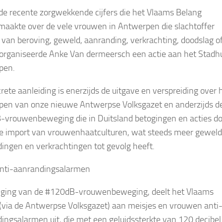
de recente zorgwekkende cijfers die het Vlaams Belang
aakte over de vele vrouwen in Antwerpen die slachtoffer
van beroving, geweld, aanranding, verkrachting, doodslag o
organiseerde Anke Van dermeersch een actie aan het Stadhu
pen.
rete aanleiding is enerzijds de uitgave en verspreiding over 
en van onze nieuwe Antwerpse Volksgazet en anderzijds d
vrouwenbeweging die in Duitsland betogingen en acties do
e import van vrouwenhaatculturen, wat steeds meer geweld
ingen en verkrachtingen tot gevolg heeft.
anti-aanrandingsalarmen
lging van de #120dB-vrouwenbeweging, deelt het Vlaams
(via de Antwerpse Volksgazet) aan meisjes en vrouwen anti
ingsalarmen uit, die met een geluidssterkte van 120 decibel