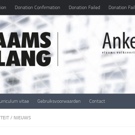
ion
Donation Confirmation
Donation Failed
Donation Fai
urriculum vitae
Gebruiksvoorwaarden
Contact
TEIT
/
NIEUWS