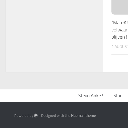
“MareÃ©
volwaar
blijven !
2 AUGUS
Steun Anke !
Start
Powered by
- Designed with the
Hueman theme