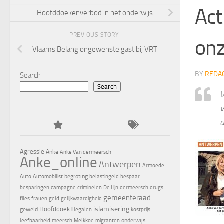
Act
Hoofddoekenverbod in het onderwijs
PREVIOUS STORY
onz
Vlaams Belang ongewenste gast bij VRT
BY
REDA
Search
Search
V
v
a
Agressie
Anke
Anke Van dermeersch
Anke_online
Antwerpen
Armoede
begroting
Auto
Automobilist
belastingeld
bespaar
besparingen
campagne
criminelen
De Lijn
dermeersch
drugs
gemeenteraad
files
frauen
geld
gelijkwaardigheid
islamisering
Hoofddoek
geweld
illegalen
kostprijs
onderwijs
leefbaarheid
meersch
Melkkoe
migranten