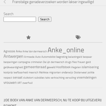
Franstalige genadeverzoeken worden lakser ingewilligd
Search
Search
Anke_online
Agressie
Anke
Anke Van dermeersch
Antwerpen
begroting
Armoede
Auto
Automobilist
belastingeld
bespaar
besparingen
campagne
criminelen
De Lijn
dermeersch
drugs
files
frauen
geld
gemeenteraad
islamisering
Hoofddoek
geweld
gelijkwaardigheid
illegalen
onderwijs
kostprijs
leefbaarheid
meersch
Melkkoe
migranten
Oosterweel
politie
senaat
vreemdelingen
respect
sluikstort
subsidies
taks
verkrachting
vervuiling
vrouwen
VRT
zwerfvuil
2DE BOEK VAN ANKE VAN DERMEERSCH, NU TE KOOP BIJ UITGEVERIJ
EGMONT