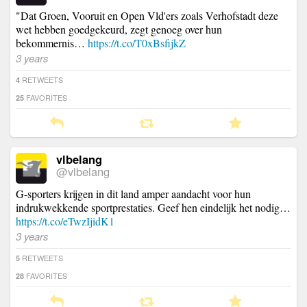
"Dat Groen, Vooruit en Open Vld'ers zoals Verhofstadt deze
wet hebben goedgekeurd, zegt genoeg over hun
bekommernis…
https://t.co/T0xBsfijkZ
3 years
RETWEETS
4
FAVORITES
25
vlbelang
@vlbelang
G-sporters krijgen in dit land amper aandacht voor hun
indrukwekkende sportprestaties. Geef hen eindelijk het nodig…
https://t.co/eTwzIjidK1
3 years
RETWEETS
5
FAVORITES
28