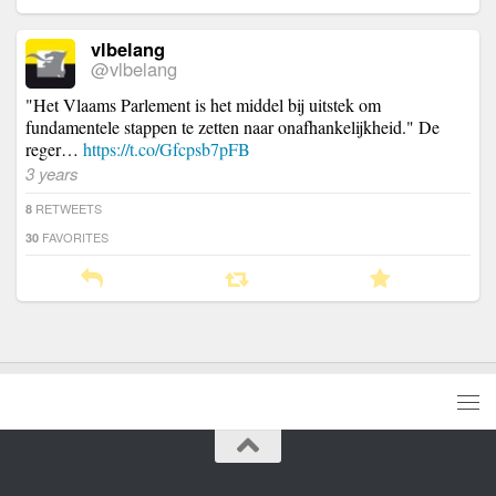
vlbelang
@vlbelang
"Het Vlaams Parlement is het middel bij uitstek om
fundamentele stappen te zetten naar onafhankelijkheid." De
reger…
https://t.co/Gfcpsb7pFB
3 years
RETWEETS
8
FAVORITES
30