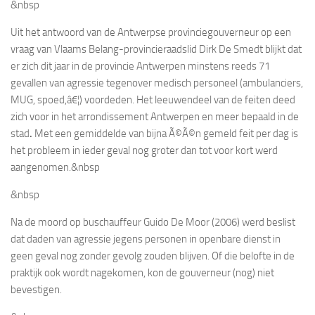
&nbsp
Uit het antwoord van de Antwerpse provinciegouverneur op een
vraag van Vlaams Belang-provincieraadslid Dirk De Smedt blijkt dat
er zich dit jaar in de provincie Antwerpen minstens reeds 71
gevallen van agressie tegenover medisch personeel (ambulanciers,
MUG, spoed,â€¦) voordeden. Het leeuwendeel van de feiten deed
zich voor in het arrondissement Antwerpen en meer bepaald in de
stad
.
Met een gemiddelde van bijna Ã©Ã©n gemeld feit per dag
is
het probleem in ieder geval nog groter dan tot voor kort werd
aangenomen.&nbsp
&nbsp
Na de moord op buschauffeur Guido De Moor (2006) werd beslist
dat daden van agressie jegens personen in openbare dienst in
geen geval nog zonder gevolg zouden blijven. Of die belofte in de
praktijk ook wordt nagekomen, kon de gouverneur (nog) niet
bevestigen.