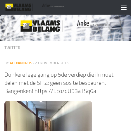
Skip to content
TWITTER
BY
ALEXANDROS
·
23 NOVEMBER 2015
Donkere lege gang op 5de verdiep die ik moet
delen met de SP.a: geen sos te bespeuren.
Bangeriken! https://t.co/qU53aTSq6a