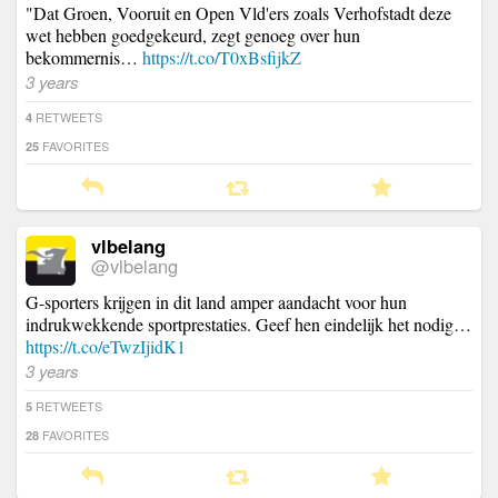
"Dat Groen, Vooruit en Open Vld'ers zoals Verhofstadt deze
wet hebben goedgekeurd, zegt genoeg over hun
bekommernis…
https://t.co/T0xBsfijkZ
3 years
RETWEETS
4
FAVORITES
25
vlbelang
@vlbelang
G-sporters krijgen in dit land amper aandacht voor hun
indrukwekkende sportprestaties. Geef hen eindelijk het nodig…
https://t.co/eTwzIjidK1
3 years
RETWEETS
5
FAVORITES
28