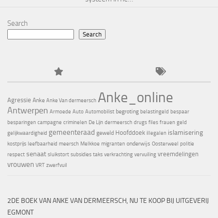
Search
Search
Anke_online
Agressie
Anke
Anke Van dermeersch
Antwerpen
begroting
Armoede
Auto
Automobilist
belastingeld
bespaar
besparingen
campagne
criminelen
De Lijn
dermeersch
drugs
files
frauen
geld
gemeenteraad
islamisering
Hoofddoek
geweld
gelijkwaardigheid
illegalen
onderwijs
kostprijs
leefbaarheid
meersch
Melkkoe
migranten
Oosterweel
politie
senaat
vreemdelingen
respect
sluikstort
subsidies
taks
verkrachting
vervuiling
vrouwen
VRT
zwerfvuil
2DE BOEK VAN ANKE VAN DERMEERSCH, NU TE KOOP BIJ UITGEVERIJ
EGMONT