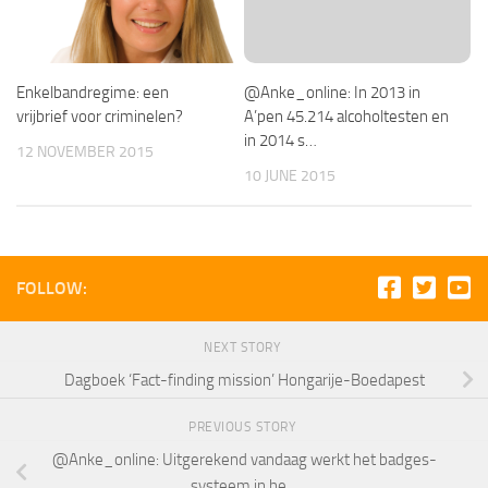
Enkelbandregime: een
@Anke_online: In 2013 in
vrijbrief voor criminelen?
A’pen 45.214 alcoholtesten en
in 2014 s…
12 NOVEMBER 2015
10 JUNE 2015
FOLLOW:
NEXT STORY
Dagboek ‘Fact-finding mission’ Hongarije-Boedapest
PREVIOUS STORY
@Anke_online: Uitgerekend vandaag werkt het badges-
systeem in he…