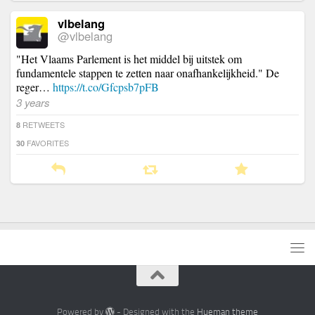
vlbelang
@vlbelang
"Het Vlaams Parlement is het middel bij uitstek om
fundamentele stappen te zetten naar onafhankelijkheid." De
reger…
https://t.co/Gfcpsb7pFB
3 years
RETWEETS
8
FAVORITES
30
Powered by
- Designed with the
Hueman theme