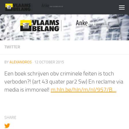
Skip to content
TWITTER
BY
ALEXANDROS
·
12 OCTOBER 2015
Een boek schrijven obv criminele feiten is toch
verboden?! (art 43 quater par2 Sw) En reclame via
media is immoreel!
m.hln.be/hln/m/nl/957/B…
SHARE