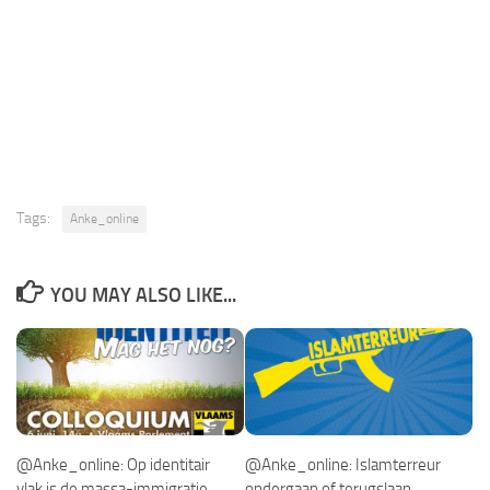
Tags:
Anke_online
YOU MAY ALSO LIKE...
@Anke_online: Op identitair
@Anke_online: Islamterreur
vlak is de massa-immigratie
ondergaan of terugslaan.