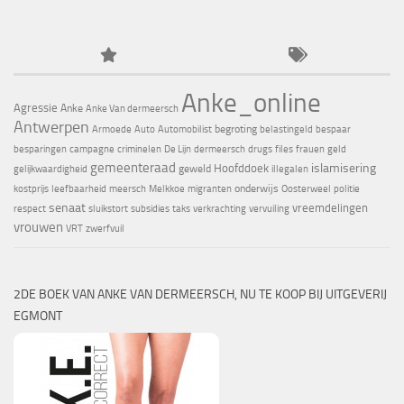
Anke_online
Agressie
Anke
Anke Van dermeersch
Antwerpen
begroting
Armoede
Auto
Automobilist
belastingeld
bespaar
besparingen
campagne
criminelen
De Lijn
dermeersch
drugs
files
frauen
geld
gemeenteraad
islamisering
Hoofddoek
geweld
gelijkwaardigheid
illegalen
onderwijs
kostprijs
leefbaarheid
meersch
Melkkoe
migranten
Oosterweel
politie
senaat
vreemdelingen
respect
sluikstort
subsidies
taks
verkrachting
vervuiling
vrouwen
VRT
zwerfvuil
2DE BOEK VAN ANKE VAN DERMEERSCH, NU TE KOOP BIJ UITGEVERIJ
EGMONT