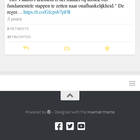
fundamentele stappen te zetten naar onafhankelijkheid." De
reger…
https://t.co/Gfcpsb7pFB
3 years
RETWEETS
8
FAVORITES
30
Powered by
- Designed with the
Hueman theme