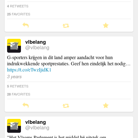
RETWEETS
4
FAVORITES
25
vlbelang
@vlbelang
G-sporters krijgen in dit land amper aandacht voor hun
indrukwekkende sportprestaties. Geef hen eindelijk het nodig…
https://t.co/eTwzIjidK1
3 years
RETWEETS
5
FAVORITES
28
vlbelang
@vlbelang
"Het Vlaams Parlement is het middel bij uitstek om