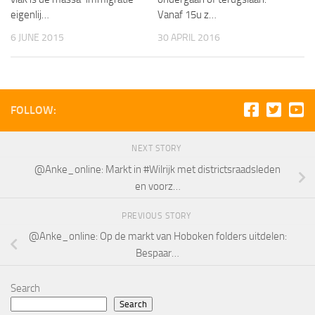
eigenlij…
Vanaf 15u z…
6 JUNE 2015
30 APRIL 2016
FOLLOW:
NEXT STORY
@Anke_online: Markt in #Wilrijk met districtsraadsleden
en voorz…
PREVIOUS STORY
@Anke_online: Op de markt van Hoboken folders uitdelen:
Bespaar…
Search
Search