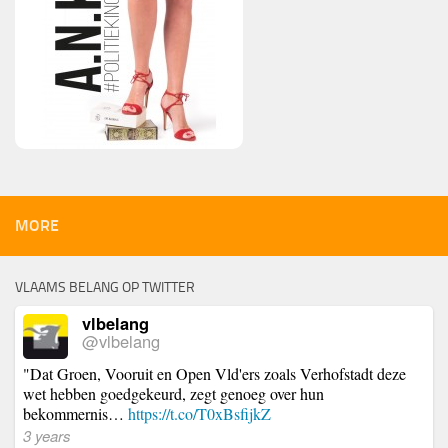
MORE
VLAAMS BELANG OP TWITTER
vlbelang
@vlbelang
"Dat Groen, Vooruit en Open Vld'ers zoals Verhofstadt deze
wet hebben goedgekeurd, zegt genoeg over hun
bekommernis…
https://t.co/T0xBsfijkZ
3 years