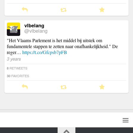
vlbelang
@vlbelang
"Het Vlaams Parlement is het middel bij uitstek om
fundamentele stappen te zetten naar onafhankelijkheid." De
reger…
https://t.co/Gfcpsb7pFB
3 years
RETWEETS
8
FAVORITES
30