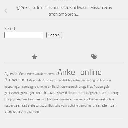
@Anke_online: #Homans terecht kwaad: Misschien is
anonieme bron…
Search
Search
Anke_online
Agressie
Anke
Anke Van dermeersch
Antwerpen
begroting
Armoede
Auto
Automobilist
belastingeld
bespaar
besparingen
campagne
criminelen
De Lijn
dermeersch
drugs
files
frauen
geld
gemeenteraad
islamisering
Hoofddoek
geweld
gelijkwaardigheid
illegalen
onderwijs
kostprijs
leefbaarheid
meersch
Melkkoe
migranten
Oosterweel
politie
senaat
vreemdelingen
respect
sluikstort
subsidies
taks
verkrachting
vervuiling
vrouwen
VRT
zwerfvuil