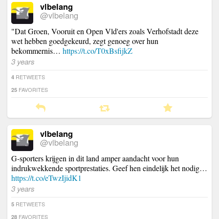
vlbelang
@vlbelang
"Dat Groen, Vooruit en Open Vld'ers zoals Verhofstadt deze
wet hebben goedgekeurd, zegt genoeg over hun
bekommernis…
https://t.co/T0xBsfijkZ
3 years
RETWEETS
4
FAVORITES
25
vlbelang
@vlbelang
G-sporters krijgen in dit land amper aandacht voor hun
indrukwekkende sportprestaties. Geef hen eindelijk het nodig…
https://t.co/eTwzIjidK1
3 years
RETWEETS
5
FAVORITES
28