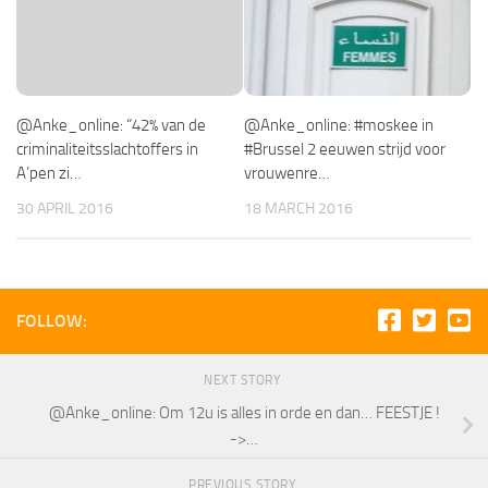
@Anke_online: “42% van de
@Anke_online: #moskee in
criminaliteitsslachtoffers in
#Brussel 2 eeuwen strijd voor
A’pen zi…
vrouwenre…
30 APRIL 2016
18 MARCH 2016
FOLLOW:
NEXT STORY
@Anke_online: Om 12u is alles in orde en dan… FEESTJE !
->…
PREVIOUS STORY