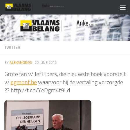
Skip to content
TWITTER
BY
ALEXANDROS
·
20 JUNE 2015
Grote fan v/ Jef Elbers, die nieuwste boek voorstelt
v/
egmont.be
waarvoor hij de vertaling verzorgde
?? http://t.co/YeDgm4t9Ld