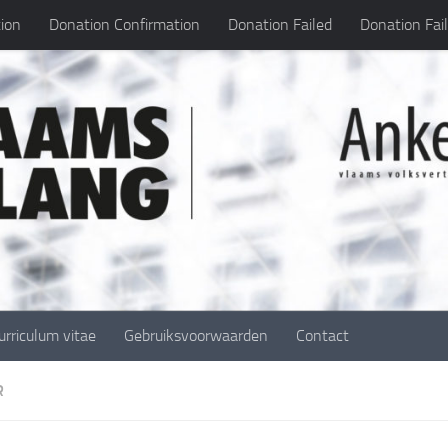
ion
Donation Confirmation
Donation Failed
Donation Fai
urriculum vitae
Gebruiksvoorwaarden
Contact
R