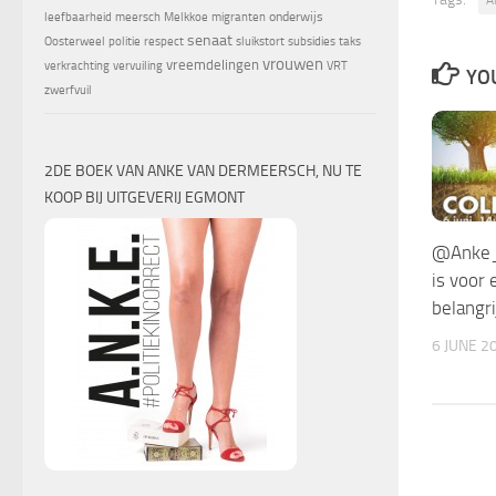
onderwijs
leefbaarheid
meersch
Melkkoe
migranten
senaat
Oosterweel
politie
respect
sluikstort
subsidies
taks
vrouwen
vreemdelingen
verkrachting
vervuiling
VRT
YOU
zwerfvuil
2DE BOEK VAN ANKE VAN DERMEERSCH, NU TE
KOOP BIJ UITGEVERIJ EGMONT
@Anke_o
is voor 
belangri
6 JUNE 2