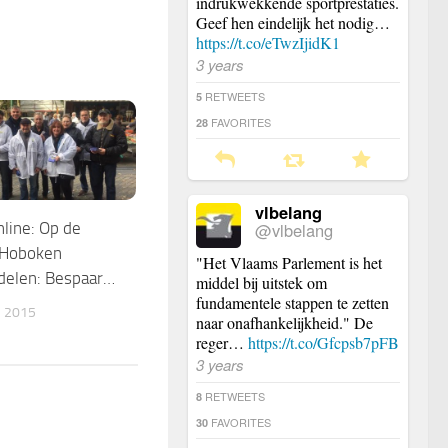
indrukwekkende sportprestaties.
Geef hen eindelijk het nodig…
https://t.co/eTwzIjidK1
3 years
RETWEETS
5
FAVORITES
28
vlbelang
@vlbelang
ine: Op de
 Hoboken
"Het Vlaams Parlement is het
tdelen: Bespaar…
middel bij uitstek om
fundamentele stappen te zetten
 2015
naar onafhankelijkheid." De
reger…
https://t.co/Gfcpsb7pFB
3 years
RETWEETS
8
FAVORITES
30