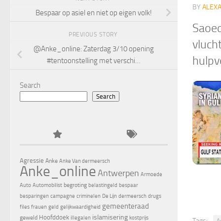
BY
ALEX
Bespaar op asiel en niet op eigen volk!
Saoed
PREVIOUS STORY
vluch
@Anke_online: Zaterdag 3/10 opening
hulpv
#tentoonstelling met verschi…
Search
Search
Agressie
Anke
Anke Van dermeersch
Anke_online
Antwerpen
Armoede
begroting
Auto
Automobilist
belastingeld
bespaar
besparingen
campagne
criminelen
De Lijn
dermeersch
drugs
gemeenteraad
files
frauen
geld
gelijkwaardigheid
islamisering
Hoofddoek
geweld
illegalen
kostprijs
Tags:
A