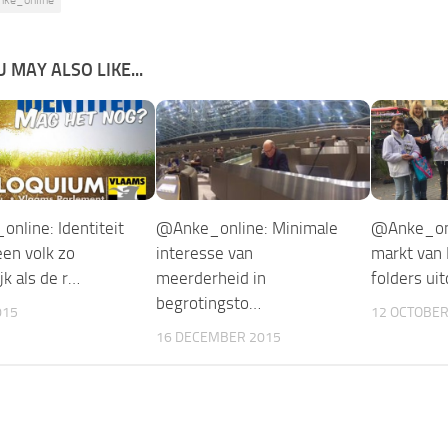
 MAY ALSO LIKE...
nline: Identiteit
@Anke_online: Minimale
@Anke_onl
een volk zo
interesse van
markt van
jk als de r…
meerderheid in
folders ui
begrotingsto…
015
12 OCTOBER
16 DECEMBER 2015