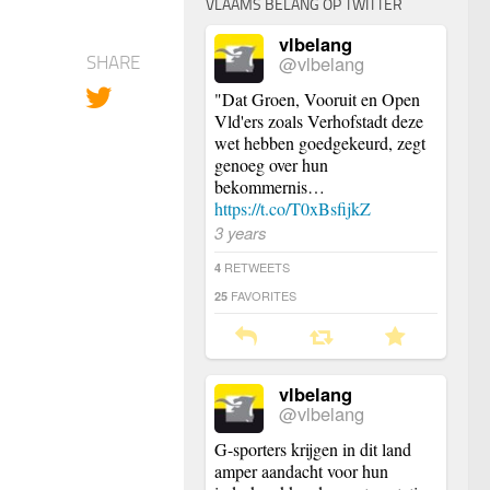
VLAAMS BELANG OP TWITTER
vlbelang
@vlbelang
SHARE
"Dat Groen, Vooruit en Open
Vld'ers zoals Verhofstadt deze
wet hebben goedgekeurd, zegt
genoeg over hun
bekommernis…
https://t.co/T0xBsfijkZ
3 years
RETWEETS
4
FAVORITES
25
vlbelang
@vlbelang
G-sporters krijgen in dit land
amper aandacht voor hun