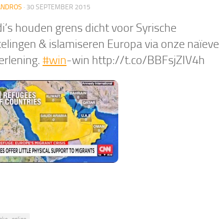
ANDROS
·
30 SEPTEMBER 2015
i’s houden grens dicht voor Syrische
telingen & islamiseren Europa via onze naïeve
erlening.
#win
-win http://t.co/BBFsjZIV4h
nke_online