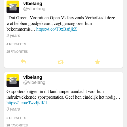
vlbelang
@vlbelang
"Dat Groen, Vooruit en Open Vld'ers zoals Verhofstadt deze
wet hebben goedgekeurd, zegt genoeg over hun
bekommernis…
https://t.co/T0xBsfijkZ
3 years
RETWEETS
4
FAVORITES
25
vlbelang
@vlbelang
G-sporters krijgen in dit land amper aandacht voor hun
indrukwekkende sportprestaties. Geef hen eindelijk het nodig…
https://t.co/eTwzIjidK1
3 years
RETWEETS
5
FAVORITES
28