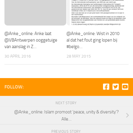
@Anke_online: Anke laat
@Anke_online: Wist in 2010
@VBAntwerpen ooggetuige
al dat het fout ging lopen bij
van aanslag in Z…
#belgo…
30 APRIL 2016
28 MAY 2015
FOLLOW:
NEXT STORY
@Anke_online: Islam promoot ‘peace, unity & diversity’?
Alle…
PREVIOUS STORY