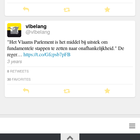
vlbelang
@vlbelang
"Het Vlaams Parlement is het middel bij uitstek om
fundamentele stappen te zetten naar onafhankelijkheid." De
reger…
https://t.co/Gfcpsb7pFB
3 years
RETWEETS
8
FAVORITES
30