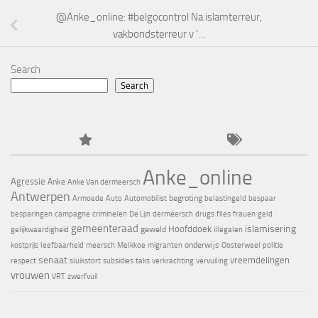
@Anke_online: #belgocontrol Na islamterreur,
vakbondsterreur v ‘…
Search
Search
Anke_online
Agressie
Anke
Anke Van dermeersch
Antwerpen
begroting
Armoede
Auto
Automobilist
belastingeld
bespaar
besparingen
campagne
criminelen
De Lijn
dermeersch
drugs
files
frauen
geld
gemeenteraad
islamisering
Hoofddoek
geweld
gelijkwaardigheid
illegalen
onderwijs
kostprijs
leefbaarheid
meersch
Melkkoe
migranten
Oosterweel
politie
senaat
vreemdelingen
respect
sluikstort
subsidies
taks
verkrachting
vervuiling
vrouwen
VRT
zwerfvuil