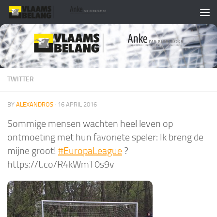
Skip to content
TWITTER
BY
ALEXANDROS
·
16 APRIL 2016
Sommige mensen wachten heel leven op
ontmoeting met hun favoriete speler: Ik breng de
mijne groot!
#EuropaLeague
?
https://t.co/R4kWmT0s9v