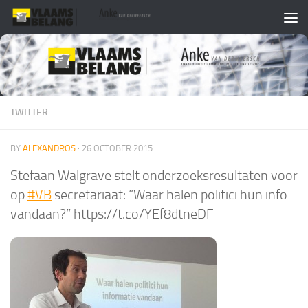
Skip to content
TWITTER
BY
ALEXANDROS
·
26 OCTOBER 2015
Stefaan Walgrave stelt onderzoeksresultaten voor
op
#VB
secretariaat: “Waar halen politici hun info
vandaan?” https://t.co/YEf8dtneDF