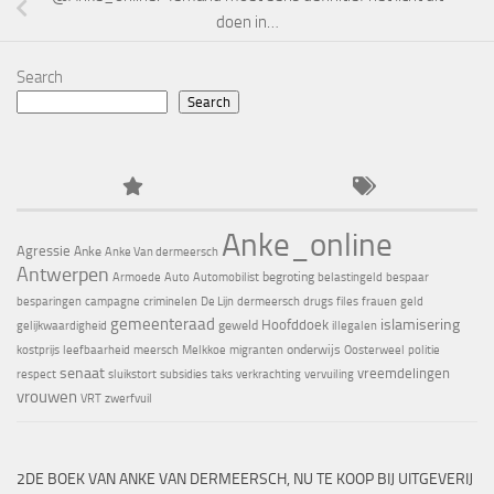
doen in…
Search
Search
Anke_online
Agressie
Anke
Anke Van dermeersch
Antwerpen
begroting
Armoede
Auto
Automobilist
belastingeld
bespaar
besparingen
campagne
criminelen
De Lijn
dermeersch
drugs
files
frauen
geld
gemeenteraad
islamisering
Hoofddoek
geweld
gelijkwaardigheid
illegalen
onderwijs
kostprijs
leefbaarheid
meersch
Melkkoe
migranten
Oosterweel
politie
senaat
vreemdelingen
respect
sluikstort
subsidies
taks
verkrachting
vervuiling
vrouwen
VRT
zwerfvuil
2DE BOEK VAN ANKE VAN DERMEERSCH, NU TE KOOP BIJ UITGEVERIJ