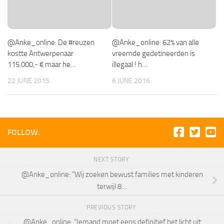
@Anke_online: De #reuzen
@Anke_online: 62% van alle
kostte Antwerpenaar
vreemde gedetineerden is
115.000,- € maar he…
illegaal ! h…
22 JUNE 2015
6 JUNE 2016
FOLLOW:
NEXT STORY
@Anke_online: “Wij zoeken bewust families met kinderen
terwijl 8…
PREVIOUS STORY
@Anke_online: “Iemand moet eens definitief het licht uit