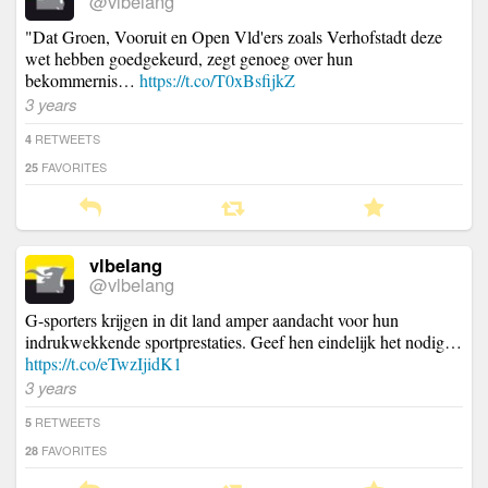
@vlbelang
"Dat Groen, Vooruit en Open Vld'ers zoals Verhofstadt deze
wet hebben goedgekeurd, zegt genoeg over hun
bekommernis…
https://t.co/T0xBsfijkZ
3 years
RETWEETS
4
FAVORITES
25
vlbelang
@vlbelang
G-sporters krijgen in dit land amper aandacht voor hun
indrukwekkende sportprestaties. Geef hen eindelijk het nodig…
https://t.co/eTwzIjidK1
3 years
RETWEETS
5
FAVORITES
28