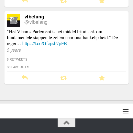
vlbelang
@vlbelang
"Het Vlaams Parlement is het middel bij uitstek om
fundamentele stappen te zetten naar onafhankelijkheid." De
reger…
https://t.co/Gfcpsb7pFB
3 years
RETWEETS
8
FAVORITES
30