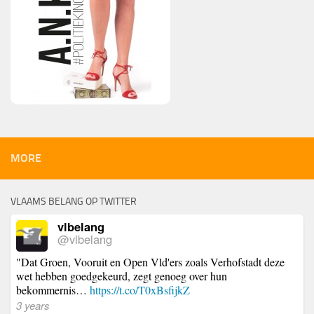
MORE
VLAAMS BELANG OP TWITTER
vlbelang
@vlbelang
"Dat Groen, Vooruit en Open Vld'ers zoals Verhofstadt deze
wet hebben goedgekeurd, zegt genoeg over hun
bekommernis…
https://t.co/T0xBsfijkZ
3 years