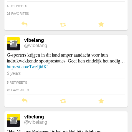
RETWEETS
4
FAVORITES
25
vlbelang
@vlbelang
G-sporters krijgen in dit land amper aandacht voor hun
indrukwekkende sportprestaties. Geef hen eindelijk het nodig…
https://t.co/eTwzIjidK1
3 years
RETWEETS
5
FAVORITES
28
vlbelang
@vlbelang
"Het Vlaams Parlement is het middel bij uitstek om