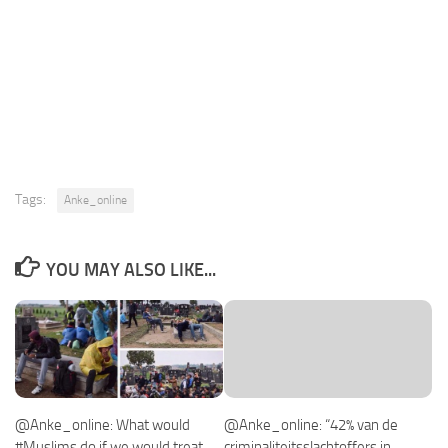
Tags:
Anke_online
YOU MAY ALSO LIKE...
@Anke_online: What would
@Anke_online: “42% van de
#Muslims do if we would treat
criminaliteitsslachtoffers in