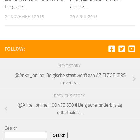
the grave…
A’pen zi…
24 NOVEMBER 2015
30 APRIL 2016
FOLLOW:
NEXT STORY
@Anke_online: Belgische staat werft aan AZIELZOEKERS
(m/v) ->…
PREVIOUS STORY
@Anke_online: 100.475.550 € Belgische kinderbijslag
uitbetaald v…
Search
Search