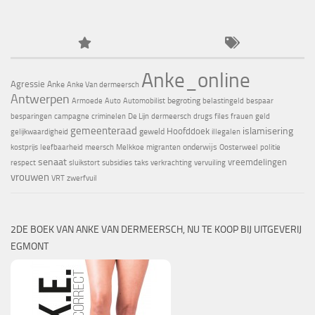
Anke_online
Agressie
Anke
Anke Van dermeersch
Antwerpen
begroting
Armoede
Auto
Automobilist
belastingeld
bespaar
besparingen
campagne
criminelen
De Lijn
dermeersch
drugs
files
frauen
geld
gemeenteraad
islamisering
Hoofddoek
geweld
gelijkwaardigheid
illegalen
onderwijs
kostprijs
leefbaarheid
meersch
Melkkoe
migranten
Oosterweel
politie
senaat
vreemdelingen
respect
sluikstort
subsidies
taks
verkrachting
vervuiling
vrouwen
VRT
zwerfvuil
2DE BOEK VAN ANKE VAN DERMEERSCH, NU TE KOOP BIJ UITGEVERIJ
EGMONT