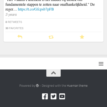
fundamentele stappen te zetten naar onafhankelijkheid." De
reger…
https://t.co/Gfcpsb7pFB
3 years
RETWEETS
8
FAVORITES
30
Powered by
- Designed with the
Hueman theme