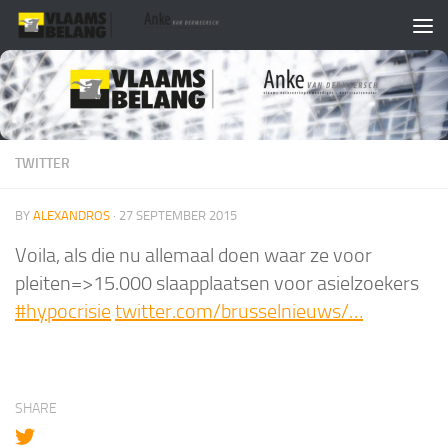
Skip to content
TWITTER
BY
ALEXANDROS
·
27 SEPTEMBER 2015
Voila, als die nu allemaal doen waar ze voor
pleiten=>15.000 slaapplaatsen voor asielzoekers
#hypocrisie
twitter.com/brusselnieuws/…
SHARE