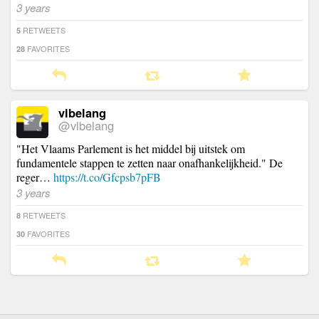
3 years
RETWEETS
5
FAVORITES
28
vlbelang
@vlbelang
"Het Vlaams Parlement is het middel bij uitstek om
fundamentele stappen te zetten naar onafhankelijkheid." De
reger…
https://t.co/Gfcpsb7pFB
3 years
RETWEETS
8
FAVORITES
30