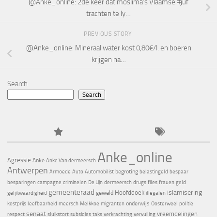
@Anke_online: 2de keer dat moslima’s Vlaamse #juf
trachten te ly…
PREVIOUS STORY
@Anke_online: Mineraal water kost 0,80€/l. en boeren
krijgen na…
Search
Search
Anke_online
Agressie
Anke
Anke Van dermeersch
Antwerpen
begroting
Armoede
Auto
Automobilist
belastingeld
bespaar
besparingen
campagne
criminelen
De Lijn
dermeersch
drugs
files
frauen
geld
gemeenteraad
islamisering
Hoofddoek
geweld
gelijkwaardigheid
illegalen
onderwijs
kostprijs
leefbaarheid
meersch
Melkkoe
migranten
Oosterweel
politie
senaat
vreemdelingen
respect
sluikstort
subsidies
taks
verkrachting
vervuiling