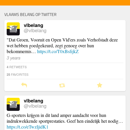
VLAAMS BELANG OP TWITTER
vlbelang
@vlbelang
"Dat Groen, Vooruit en Open Vld'ers zoals Verhofstadt deze
wet hebben goedgekeurd, zegt genoeg over hun
bekommernis…
https://t.co/T0xBsfijkZ
3 years
RETWEETS
4
FAVORITES
25
vlbelang
@vlbelang
G-sporters krijgen in dit land amper aandacht voor hun
indrukwekkende sportprestaties. Geef hen eindelijk het nodig…
https://t.co/eTwzIjidK1