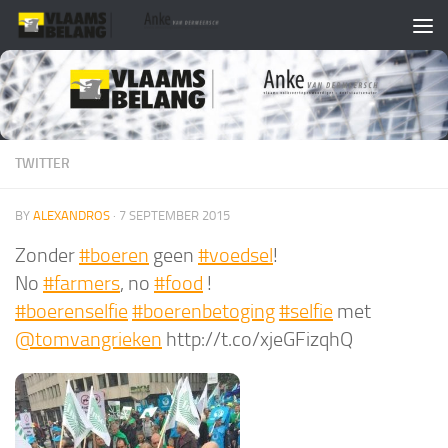
Skip to content
TWITTER
BY
ALEXANDROS
·
7 SEPTEMBER 2015
Zonder
#boeren
geen
#voedsel
!
No
#farmers
, no
#food
!
#boerenselfie
#boerenbetoging
#selfie
met
@tomvangrieken
http://t.co/xjeGFizqhQ