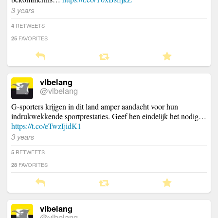
3 years
RETWEETS
4
FAVORITES
25
vlbelang
@vlbelang
G-sporters krijgen in dit land amper aandacht voor hun
indrukwekkende sportprestaties. Geef hen eindelijk het nodig…
https://t.co/eTwzIjidK1
3 years
RETWEETS
5
FAVORITES
28
vlbelang
@vlbelang