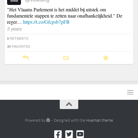
"Het Vlaams Parlement is het middel bij uitstek om
fundamentele stappen te zetten naar onafhankelijkheid." De
reger…
https://t.co/Gfcpsb7pFB
3 years
RETWEETS
8
FAVORITES
30
Powered by
- Designed with the
Hueman theme