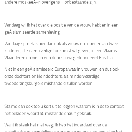
andere moskeeÃ«n overigens – onbestaande zijn.
Vandaag wil ik het over die positie van de vrouw hebben in een
geÃ¯slamiseerde samenleving
Vandaag spreek ik hier dan ook als vrouw en moeder van twee
kinderen, die ik een veilige toekomst wil geven, in een Vlaams
Vlaanderen en niet in een door sharia gedomineerd Eurabia.
Niet in een geÃ¯slamiseerd Europa waarin vrouwen, en dus ook
onze dochters en kleindochters, als minderwaardige
tweederangsburgers mishandeld zullen worden.
Sta me dan ook toe u kort uit te leggen waarom ik in deze context
het beladen woord â€˜mishandelenâ€™ gebruik.
Want ik steek het niet weg: Ik heb het inderdaad over de
islamitische mishandeling van vrouwen en meisjes, zowel op het