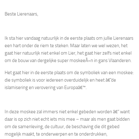
Beste Lierenaars,
Ik sta hier vandaag natuurlijk in de eerste plaats om jullie Lierenaars
een hart onder de riem te steken. Maar laten we wel wezen, het
gaat hier natuurlijk niet enkel om Lier, het gaat hier zelfs niet enkel
om de bouw van dergelijke super moskeeÃ«n in gans Vlaanderen.
Het gaat hier in de eerste plaats om de symboliek van een moskee:
die symboliek is voor iedereen overduidelijk en heet â€˜de
islamisering en verovering van Europaâ€™.
In deze moskee zal immers niet enkel gebeden worden â€“ want
daar is op zich niet echt iets mis mee – maar als men gaat bidden
om de samenleving, de cultuur, de beschaving die dit gebed
mogelijk maakt, te onderwerpen en te onderdrukken,