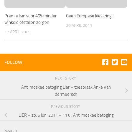
Premie kan voor 45% minder
Geen Europese kieskring !
winkeldiefstallen zorgen
20 APRIL 2011
17 APRIL 2009
FOLLOW:
NEXT STORY
Anti moskee betoging Lier – toespraak Anke Van
dermeersch
PREVIOUS STORY
LIER – zo. 5 juni 2011 – 11 u.: Anti moskee betoging
Search