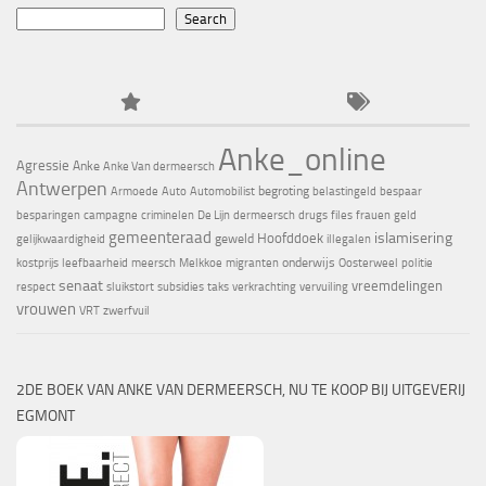
Search
Anke_online
Agressie
Anke
Anke Van dermeersch
Antwerpen
begroting
Armoede
Auto
Automobilist
belastingeld
bespaar
besparingen
campagne
criminelen
De Lijn
dermeersch
drugs
files
frauen
geld
gemeenteraad
islamisering
Hoofddoek
geweld
gelijkwaardigheid
illegalen
onderwijs
kostprijs
leefbaarheid
meersch
Melkkoe
migranten
Oosterweel
politie
senaat
vreemdelingen
respect
sluikstort
subsidies
taks
verkrachting
vervuiling
vrouwen
VRT
zwerfvuil
2DE BOEK VAN ANKE VAN DERMEERSCH, NU TE KOOP BIJ UITGEVERIJ
EGMONT