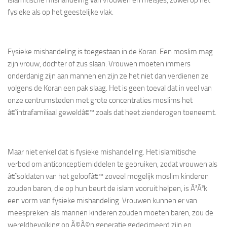
fysieke als op het geestelijke vlak.
Fysieke mishandeling is toegestaan in de Koran. Een moslim mag
zijn vrouw, dochter of zus slaan. Vrouwen moeten immers
onderdanig zijn aan mannen en zijn ze het niet dan verdienen ze
volgens de Koran een pak slaag. Het is geen toeval dat in veel van
onze centrumsteden met grote concentraties moslims het
â€˜intrafamiliaal geweldâ€™ zoals dat heet zienderogen toeneemt.
Maar niet enkel dat is fysieke mishandeling. Het islamitische
verbod om anticonceptiemiddelen te gebruiken, zodat vrouwen als
â€˜soldaten van het geloofâ€™ zoveel mogelijk moslim kinderen
zouden baren, die op hun beurt de islam vooruit helpen, is Ã³Ã³k
een vorm van fysieke mishandeling. Vrouwen kunnen er van
meespreken: als mannen kinderen zouden moeten baren, zou de
wereldbevolking op Ã©Ã©n generatie gedecimeerd zijn en