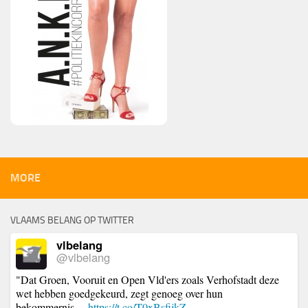
MORE
VLAAMS BELANG OP TWITTER
vlbelang
@vlbelang
"Dat Groen, Vooruit en Open Vld'ers zoals Verhofstadt deze
wet hebben goedgekeurd, zegt genoeg over hun
bekommernis…
https://t.co/T0xBsfijkZ