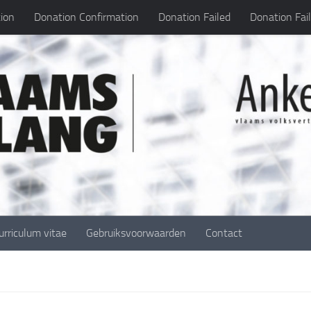
ion
Donation Confirmation
Donation Failed
Donation Fai
urriculum vitae
Gebruiksvoorwaarden
Contact