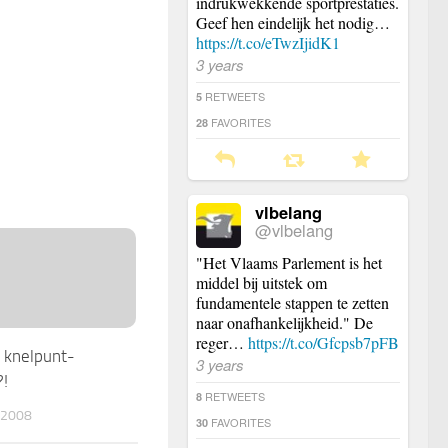
indrukwekkende sportprestaties.
Geef hen eindelijk het nodig…
https://t.co/eTwzIjidK1
3 years
RETWEETS
5
FAVORITES
28
vlbelang
@vlbelang
"Het Vlaams Parlement is het
middel bij uitstek om
fundamentele stappen te zetten
naar onafhankelijkheid." De
reger…
https://t.co/Gfcpsb7pFB
n knelpunt-
3 years
?!
RETWEETS
8
 2008
FAVORITES
30