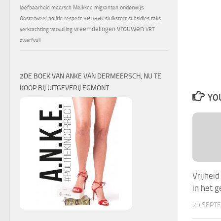
onderwijs
leefbaarheid
meersch
Melkkoe
migranten
senaat
Oosterweel
politie
respect
sluikstort
subsidies
taks
vrouwen
vreemdelingen
verkrachting
vervuiling
VRT
zwerfvuil
2DE BOEK VAN ANKE VAN DERMEERSCH, NU TE
KOOP BIJ UITGEVERIJ EGMONT
YOU
Vrijhei
in het g
29 SEPT