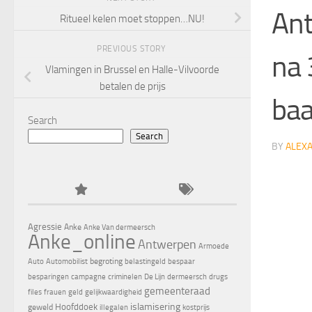
Ant
Ritueel kelen moet stoppen…NU!
PREVIOUS STORY
na 
Vlamingen in Brussel en Halle-Vilvoorde
betalen de prijs
ba
Search
Search
BY
ALEX
Agressie
Anke
Anke Van dermeersch
Anke_online
Antwerpen
Armoede
begroting
Auto
Automobilist
belastingeld
bespaar
besparingen
campagne
criminelen
De Lijn
dermeersch
drugs
gemeenteraad
files
frauen
geld
gelijkwaardigheid
islamisering
Hoofddoek
geweld
illegalen
kostprijs