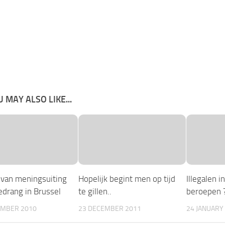
 MAY ALSO LIKE...
d van meningsuiting
Hopelijk begint men op tijd
Illegalen i
edrang in Brussel
te gillen..
beroepen 
EMBER 2010
23 DECEMBER 2011
24 JANUARY