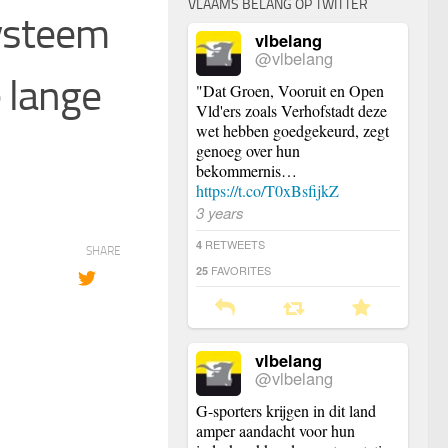
VLAAMS BELANG OP TWITTER
ysteem
vlbelang
@vlbelang
e lange
"Dat Groen, Vooruit en Open
Vld'ers zoals Verhofstadt deze
wet hebben goedgekeurd, zegt
genoeg over hun
bekommernis…
https://t.co/T0xBsfijkZ
3 years
RETWEETS
4
SHARE
FAVORITES
25
vlbelang
@vlbelang
G-sporters krijgen in dit land
amper aandacht voor hun