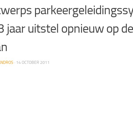
werps parkeergeleidingss
3 jaar uitstel opnieuw op d
an
ANDROS
·
14 OCTOBER 2011