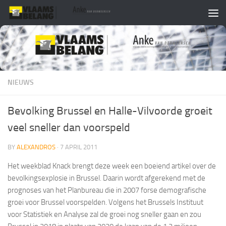
Skip to content
NIEUWS
Bevolking Brussel en Halle-Vilvoorde groeit
veel sneller dan voorspeld
BY
ALEXANDROS
·
7 APRIL 2011
Het weekblad
Knack brengt deze week een boeiend artikel over de
bevolkingsexplosie in Brussel. Daarin wordt afgerekend met de
prognoses van het Planbureau die in 2007 forse demografische
groei voor Brussel voorspelden. Volgens het Brussels Instituut
voor Statistiek en Analyse zal de groei nog sneller gaan en zou