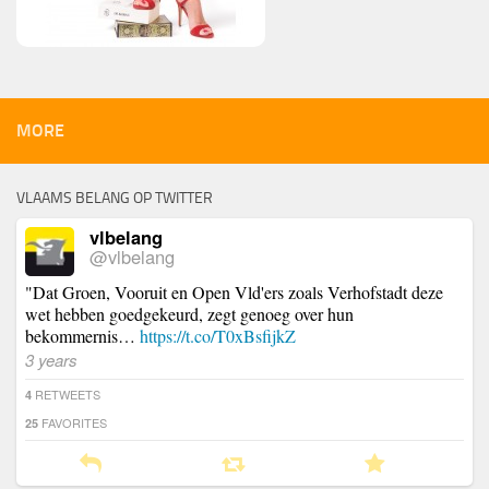
MORE
VLAAMS BELANG OP TWITTER
vlbelang
@vlbelang
"Dat Groen, Vooruit en Open Vld'ers zoals Verhofstadt deze
wet hebben goedgekeurd, zegt genoeg over hun
bekommernis…
https://t.co/T0xBsfijkZ
3 years
RETWEETS
4
FAVORITES
25