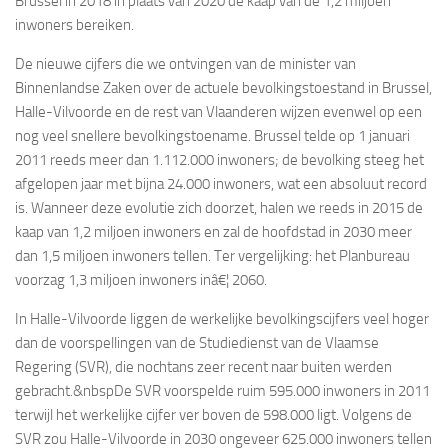
Brussel in 2018 in plaats van 2020 de kaap van de 1,2 miljoen
inwoners bereiken.
De nieuwe cijfers die we ontvingen van de minister van
Binnenlandse Zaken over de actuele bevolkingstoestand in Brussel,
Halle-Vilvoorde en de rest van Vlaanderen wijzen evenwel op een
nog veel snellere bevolkingstoename. Brussel telde op 1 januari
2011 reeds meer dan
1.112.000 inwoners; de bevolking steeg het
afgelopen jaar met bijna 24.000 inwoners, wat een absoluut record
is. Wanneer deze evolutie zich doorzet, halen we reeds in 2015 de
kaap van 1,2 miljoen inwoners en zal de hoofdstad in 2030 meer
dan 1,5 miljoen inwoners tellen. Ter vergelijking: het Planbureau
voorzag 1,3 miljoen inwoners inâ€¦ 2060.
In Halle-Vilvoorde liggen de werkelijke bevolkingscijfers veel hoger
dan de voorspellingen van de Studiedienst van de Vlaamse
Regering (SVR), die nochtans zeer recent naar buiten werden
gebracht.
&nbspDe SVR voorspelde ruim 595.000 inwoners in 2011
terwijl het werkelijke cijfer ver boven de 598.000 ligt. Volgens de
SVR zou Halle-Vilvoorde in 2030 ongeveer 625.000 inwoners tellen