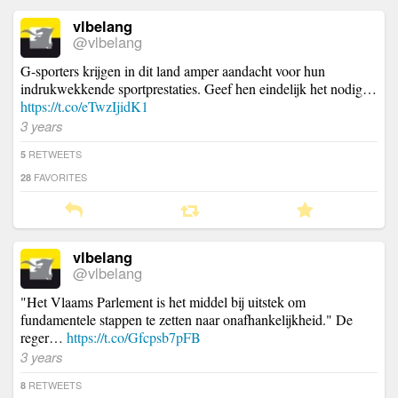
vlbelang
@vlbelang
G-sporters krijgen in dit land amper aandacht voor hun
indrukwekkende sportprestaties. Geef hen eindelijk het nodig…
https://t.co/eTwzIjidK1
3 years
RETWEETS
5
FAVORITES
28
vlbelang
@vlbelang
"Het Vlaams Parlement is het middel bij uitstek om
fundamentele stappen te zetten naar onafhankelijkheid." De
reger…
https://t.co/Gfcpsb7pFB
3 years
RETWEETS
8