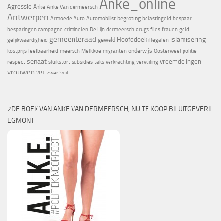
Anke_online
Agressie
Anke
Anke Van dermeersch
Antwerpen
begroting
Armoede
Auto
Automobilist
belastingeld
bespaar
besparingen
campagne
criminelen
De Lijn
dermeersch
drugs
files
frauen
geld
gemeenteraad
islamisering
Hoofddoek
geweld
gelijkwaardigheid
illegalen
onderwijs
kostprijs
leefbaarheid
meersch
Melkkoe
migranten
Oosterweel
politie
senaat
vreemdelingen
respect
sluikstort
subsidies
taks
verkrachting
vervuiling
vrouwen
VRT
zwerfvuil
2DE BOEK VAN ANKE VAN DERMEERSCH, NU TE KOOP BIJ UITGEVERIJ
EGMONT