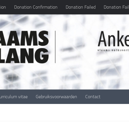
ion
Donation Confirmation
Donation Failed
Donation Fai
urriculum vitae
Gebruiksvoorwaarden
Contact