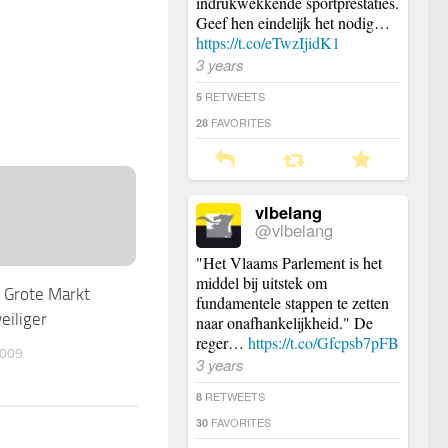
indrukwekkende sportprestaties.
Geef hen eindelijk het nodig…
https://t.co/eTwzIjidK1
3 years
RETWEETS
5
FAVORITES
28
vlbelang
@vlbelang
"Het Vlaams Parlement is het
middel bij uitstek om
 Grote Markt
fundamentele stappen te zetten
eiliger
naar onafhankelijkheid." De
reger…
https://t.co/Gfcpsb7pFB
009
3 years
RETWEETS
8
FAVORITES
30