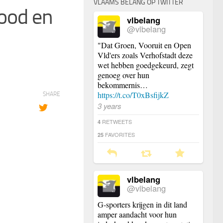
VLAAMS BELANG OP TWITTER
ood en
vlbelang
@vlbelang
"Dat Groen, Vooruit en Open
Vld'ers zoals Verhofstadt deze
wet hebben goedgekeurd, zegt
genoeg over hun
bekommernis…
https://t.co/T0xBsfijkZ
SHARE
3 years
RETWEETS
4
FAVORITES
25
vlbelang
@vlbelang
G-sporters krijgen in dit land
amper aandacht voor hun