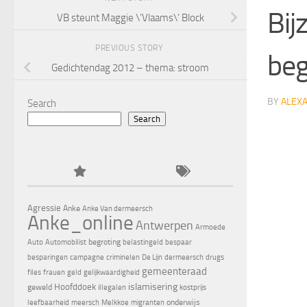
Bij
VB steunt Maggie \’Vlaams\’ Block
PREVIOUS STORY
be
Gedichtendag 2012 – thema: stroom
BY
ALEX
Search
Search
Agressie
Anke
Anke Van dermeersch
Anke_online
Antwerpen
Armoede
begroting
Auto
Automobilist
belastingeld
bespaar
besparingen
campagne
criminelen
De Lijn
dermeersch
drugs
gemeenteraad
files
frauen
geld
gelijkwaardigheid
islamisering
Hoofddoek
geweld
illegalen
kostprijs
onderwijs
leefbaarheid
meersch
Melkkoe
migranten