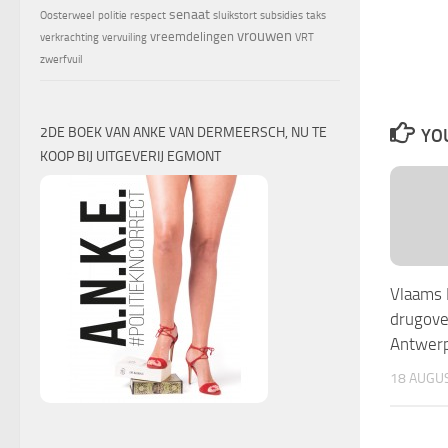
senaat
Oosterweel
politie
respect
sluikstort
subsidies
taks
vrouwen
vreemdelingen
verkrachting
vervuiling
VRT
zwerfvuil
2DE BOEK VAN ANKE VAN DERMEERSCH, NU TE
YOU
KOOP BIJ UITGEVERIJ EGMONT
Vlaams 
drugove
Antwer
18 AUGU