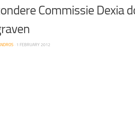
zondere Commissie Dexia d
graven
ANDROS
·
1 FEBRUARY 2012