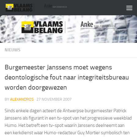
Skip to content
NIEUWS
Burgemeester Janssens moet wegens
deontologische fout naar integriteitsbureau
worden doorgewezen
BY
ALEXANDROS
·
27 NOVEMBER 2007
Sinds enkele dagen acteert de Antwerpse burgemeester Patrick
Janssens als figurant in een tv-spot van het progressieve weekblad
Humo. Het betreft een tv-spot waarin Janssens deelneemt aan
een kerkdienst waar Humo-redacteur Guy Mortier symbolisch ten