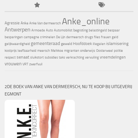
Anke_online
Agressie
Anke
Anke Van dermeersch
Antwerpen
begroting
Armoede
Auto
Automobilist
belastingeld
bespaar
besparingen
campagne
criminelen
De Lijn
dermeersch
drugs
files
frauen
geld
gemeenteraad
islamisering
Hoofddoek
geweld
gelijkwaardigheid
illegalen
onderwijs
kostprijs
leefbaarheid
meersch
Melkkoe
migranten
Oosterweel
politie
senaat
vreemdelingen
respect
sluikstort
subsidies
taks
verkrachting
vervuiling
vrouwen
VRT
zwerfvuil
2DE BOEK VAN ANKE VAN DERMEERSCH, NU TE KOOP BIJ UITGEVERIJ
EGMONT