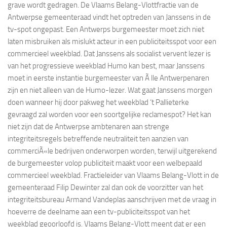
grave wordt gedragen. De Vlaams Belang-Vlottfractie van de
Antwerpse gemeenteraad vindt het optreden van Janssens in de
tv-spot ongepast. Een Antwerps burgemeester moet zich niet
laten misbruiken als mislukt acteur in een publiciteitsspot voor een
commercieel weekblad. Dat Janssens als socialist vervent lezer is
van het progressieve weekblad Humo kan best, maar Janssens
moet in eerste instantie burgemeester van Ã lle Antwerpenaren
zijn en niet alleen van de Humo-lezer. Wat gaat Janssens morgen
doen wanneer hij door pakweg het weekblad ‘t Pallieterke
gevraagd zal worden voor een soortgelijke reclamespot? Het kan
niet zijn dat de Antwerpse ambtenaren aan strenge
integriteitsregels betreffende neutraliteit ten aanzien van
commerciÃ«le bedrijven onderworpen worden, terwijl uitgerekend
de burgemeester volop publiciteit maakt voor een welbepaald
commercieel weekblad. Fractieleider van Vlaams Belang-Vlott in de
gemeenteraad Filip Dewinter zal dan ook de voorzitter van het
integriteitsbureau Armand Vandeplas aanschrijven met de vraag in
hoeverre de deelname aan een tv-publiciteitsspot van het
weekblad geoorloofd is. Vlaams Belang-Vlott meent dat er een