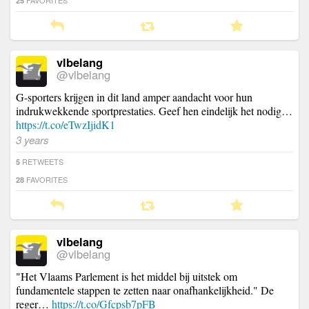
25
vlbelang
@vlbelang
G-sporters krijgen in dit land amper aandacht voor hun
indrukwekkende sportprestaties. Geef hen eindelijk het nodig…
https://t.co/eTwzIjidK1
3 years
RETWEETS
5
FAVORITES
28
vlbelang
@vlbelang
"Het Vlaams Parlement is het middel bij uitstek om
fundamentele stappen te zetten naar onafhankelijkheid." De
reger…
https://t.co/Gfcpsb7pFB