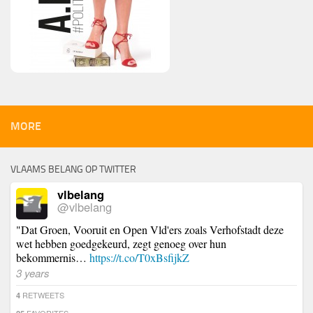
MORE
VLAAMS BELANG OP TWITTER
vlbelang
@vlbelang
"Dat Groen, Vooruit en Open Vld'ers zoals Verhofstadt deze
wet hebben goedgekeurd, zegt genoeg over hun
bekommernis…
https://t.co/T0xBsfijkZ
3 years
RETWEETS
4
FAVORITES