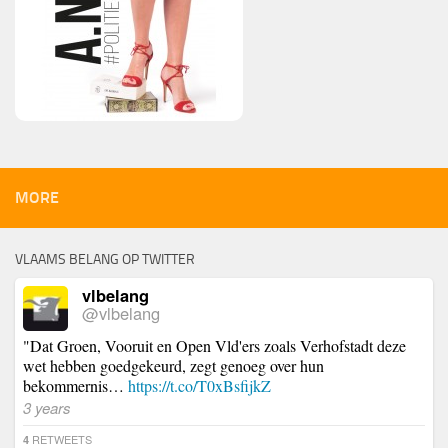
MORE
VLAAMS BELANG OP TWITTER
vlbelang
@vlbelang
"Dat Groen, Vooruit en Open Vld'ers zoals Verhofstadt deze
wet hebben goedgekeurd, zegt genoeg over hun
bekommernis…
https://t.co/T0xBsfijkZ
3 years
RETWEETS
4