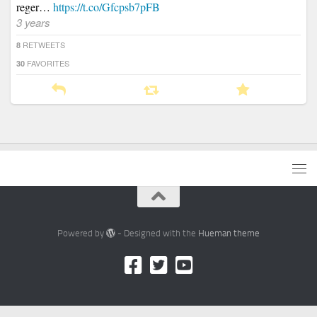
reger…
https://t.co/Gfcpsb7pFB
3 years
RETWEETS
8
FAVORITES
30
Powered by
- Designed with the
Hueman theme