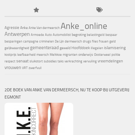
Anke_online
Agressie
Anke
Anke Van dermeersch
Antwerpen
begroting
Armoede
Auto
Automobilist
belastingeld
bespaar
besparingen
campagne
criminelen
De Lijn
dermeersch
drugs
files
frauen
geld
gemeenteraad
islamisering
Hoofddoek
geweld
gelijkwaardigheid
illegalen
onderwijs
kostprijs
leefbaarheid
meersch
Melkkoe
migranten
Oosterweel
politie
senaat
vreemdelingen
respect
sluikstort
subsidies
taks
verkrachting
vervuiling
vrouwen
VRT
zwerfvuil
2DE BOEK VAN ANKE VAN DERMEERSCH, NU TE KOOP BIJ UITGEVERIJ
EGMONT