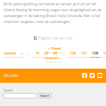
Bij de openingszitting van kamer en senaat op 6 juli zal het
Vlaams Belang de stemming vragen over de geldigheid van de
verkiezingen in de kiekring Brussl-Halle-Vilvoorde. Men is het
misschien vergeten, maar de verkiezingen...
Pagina 128 van 192
« Meest
recente
«
...
10
20
30
...
126
127
128
1
recente »
FOLLOW:
Search
Search