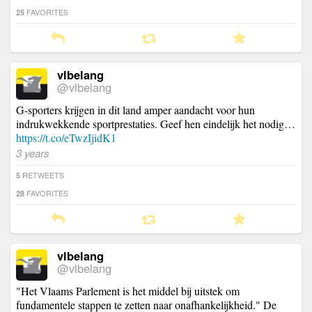
FAVORITES
25
vlbelang
@vlbelang
G-sporters krijgen in dit land amper aandacht voor hun
indrukwekkende sportprestaties. Geef hen eindelijk het nodig…
https://t.co/eTwzIjidK1
3 years
RETWEETS
5
FAVORITES
28
vlbelang
@vlbelang
"Het Vlaams Parlement is het middel bij uitstek om
fundamentele stappen te zetten naar onafhankelijkheid." De