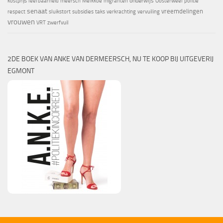
onderwijs
kostprijs
leefbaarheid
meersch
Melkkoe
migranten
Oosterweel
politie
senaat
vreemdelingen
respect
sluikstort
subsidies
taks
verkrachting
vervuiling
vrouwen
VRT
zwerfvuil
2DE BOEK VAN ANKE VAN DERMEERSCH, NU TE KOOP BIJ UITGEVERIJ
EGMONT