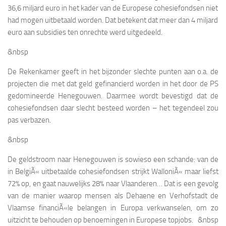
36,6 miljard euro in het kader van de Europese cohesiefondsen niet
had mogen uitbetaald worden.
Dat betekent dat meer dan 4 miljard
euro aan subsidies ten onrechte werd uitgedeeld.
&nbsp
De Rekenkamer geeft in het bijzonder slechte punten aan o.a. de
projecten die met dat geld gefinancierd worden in het door de PS
gedomineerde Henegouwen. Daarmee wordt bevestigd dat de
cohesiefondsen daar slecht besteed worden – het tegendeel zou
pas verbazen.
&nbsp
De geldstroom naar Henegouwen is sowieso een schande: van de
in BelgiÃ« uitbetaalde cohesiefondsen strijkt WalloniÃ« maar liefst
72% op, en gaat nauwelijks 28% naar Vlaanderen… Dat is een gevolg
van de manier waarop mensen als Dehaene en Verhofstadt de
Vlaamse financiÃ«le belangen in Europa verkwanselen, om zo
uitzicht te behouden op benoemingen in Europese topjobs.
&nbsp