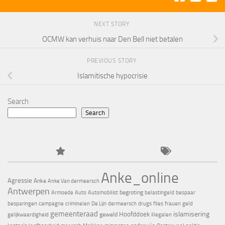
NEXT STORY
OCMW kan verhuis naar Den Bell niet betalen
PREVIOUS STORY
Islamitische hypocrisie
Search
Search
Anke_online
Agressie
Anke
Anke Van dermeersch
Antwerpen
begroting
Armoede
Auto
Automobilist
belastingeld
bespaar
besparingen
campagne
criminelen
De Lijn
dermeersch
drugs
files
frauen
geld
gemeenteraad
islamisering
Hoofddoek
geweld
gelijkwaardigheid
illegalen