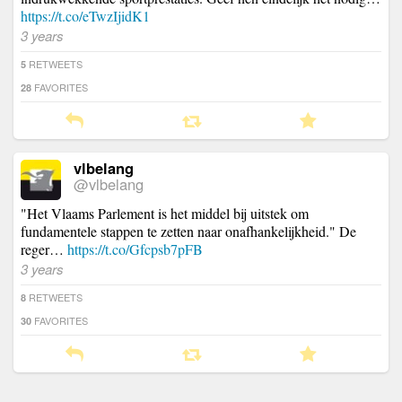
https://t.co/eTwzIjidK1
3 years
RETWEETS
5
FAVORITES
28
vlbelang
@vlbelang
"Het Vlaams Parlement is het middel bij uitstek om
fundamentele stappen te zetten naar onafhankelijkheid." De
reger…
https://t.co/Gfcpsb7pFB
3 years
RETWEETS
8
FAVORITES
30