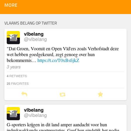
MORE
VLAAMS BELANG OP TWITTER
vlbelang
@vlbelang
"Dat Groen, Vooruit en Open Vld'ers zoals Verhofstadt deze
wet hebben goedgekeurd, zegt genoeg over hun
bekommernis…
https://t.co/T0xBsfijkZ
3 years
RETWEETS
4
FAVORITES
25
vlbelang
@vlbelang
G-sporters krijgen in dit land amper aandacht voor hun
indrukwekkende sportprestaties. Geef hen eindelijk het nodig…