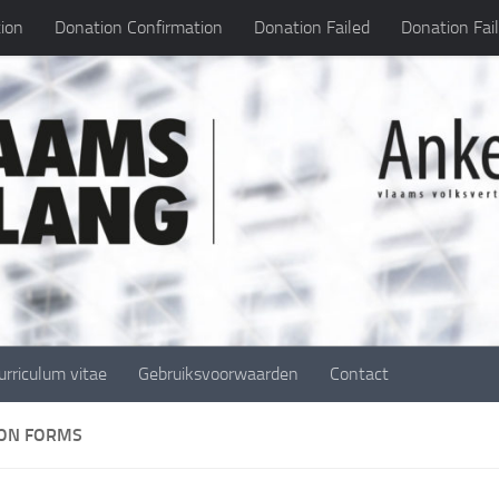
ion
Donation Confirmation
Donation Failed
Donation Fai
urriculum vitae
Gebruiksvoorwaarden
Contact
ON FORMS