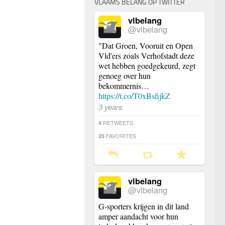
VLAAMS BELANG OP TWITTER
vlbelang
@vlbelang
"Dat Groen, Vooruit en Open
Vld'ers zoals Verhofstadt deze
wet hebben goedgekeurd, zegt
genoeg over hun
bekommernis…
https://t.co/T0xBsfijkZ
3 years
RETWEETS
4
FAVORITES
25
vlbelang
@vlbelang
G-sporters krijgen in dit land
amper aandacht voor hun