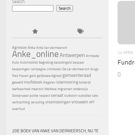
Search
Search
Agressie
Anke
Anke Van dermeersch
Anke_online
24 APRIL
Antwerpen
Armoede
Fundr
begroting
Auto
Automobilist
belastingeld
bespaar
besparingen
campagne
criminelen
De Lijn
dermeersch
drugs
[]
gemeenteraad
files
frauen
geld
gelijkwaardigheid
islamisering
Hoofddoek
geweld
illegalen
kostprijs
onderwijs
leefbaarheid
meersch
Melkkoe
migranten
senaat
Oosterweel
politie
respect
sluikstort
subsidies
taks
vrouwen
vreemdelingen
verkrachting
vervuiling
VRT
zwerfvuil
2DE BOEK VAN ANKE VAN DERMEERSCH, NU TE