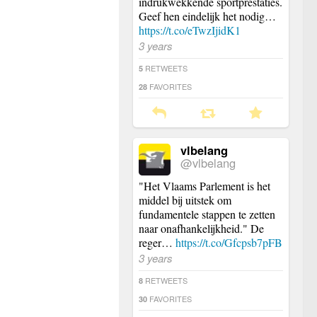
indrukwekkende sportprestaties.
Geef hen eindelijk het nodig…
https://t.co/eTwzIjidK1
3 years
RETWEETS
5
FAVORITES
28
vlbelang
@vlbelang
"Het Vlaams Parlement is het
middel bij uitstek om
fundamentele stappen te zetten
naar onafhankelijkheid." De
reger…
https://t.co/Gfcpsb7pFB
3 years
RETWEETS
8
FAVORITES
30