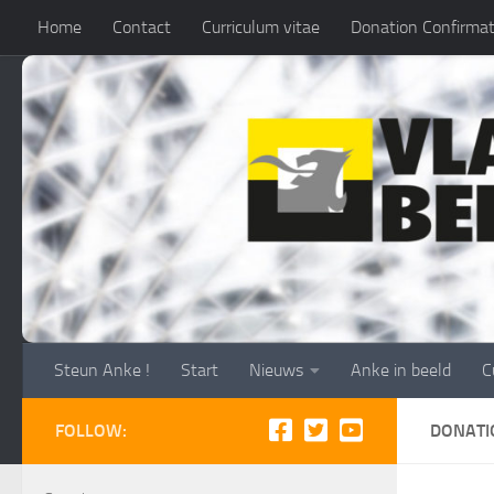
Home
Contact
Curriculum vitae
Donation Confirmat
Skip to content
Gebruiksvoorwaarden
Steun Anke !
Steun Anke !
Start
Nieuws
Anke in beeld
C
FOLLOW:
DONATI