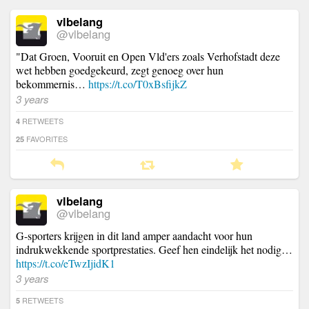
vlbelang
@vlbelang
"Dat Groen, Vooruit en Open Vld'ers zoals Verhofstadt deze
wet hebben goedgekeurd, zegt genoeg over hun
bekommernis…
https://t.co/T0xBsfijkZ
3 years
RETWEETS
4
FAVORITES
25
vlbelang
@vlbelang
G-sporters krijgen in dit land amper aandacht voor hun
indrukwekkende sportprestaties. Geef hen eindelijk het nodig…
https://t.co/eTwzIjidK1
3 years
RETWEETS
5