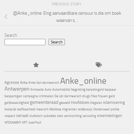
PREVIOUS STORY
@Anke_online: Enig aanvaardbare censuur is die om boek
waarvan s…
Search
Search
Anke_online
Agressie
Anke
Anke Van dermeersch
Antwerpen
begroting
Armoede
Auto
Automobilist
belastingeld
bespaar
besparingen
campagne
criminelen
De Lijn
dermeersch
drugs
files
frauen
geld
gemeenteraad
islamisering
Hoofddoek
geweld
gelijkwaardigheid
illegalen
onderwijs
kostprijs
leefbaarheid
meersch
Melkkoe
migranten
Oosterweel
politie
senaat
vreemdelingen
respect
sluikstort
subsidies
taks
verkrachting
vervuiling
vrouwen
VRT
zwerfvuil