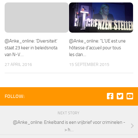
@Anke_online: ‘Diversiteit’
@Anke_online: “L’UE est une
staat 23 keer in beleidsnota
hôtesse d’accueil pour tous
van N-V…
les clan…
27 APRIL 2016
15 SEPTEMBER 2015
FOLLOW:
NEXT STORY
@Anke_online: Enkelband is een vrijbrief voor criminelen -
> h…