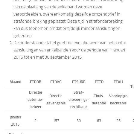
van de plaatsing van de enkelband worden deze
veroordeelden, overeenkomstig dezelfde omzendbrief in
strafonderbreking geplaatst. Deze tijd in strafonderbreking
kan dus toenemen omdat er tijdelijk minder aansluitingen
gebeuren.
De onderstaande tabel geeft de evolutie weer van het aantal
aansluitingen van enkelbanden voor de periode van 1 januari
2015 tot en met 30 september 2015.
Maand
ETDDB
ETDirG
ETSURB
ETTD
ETVH
To
Directie
Straf-
Directie
Thuis-
Voorlopige
detentie-
uitvoerings-
gevangenis
detentie
hechtenis
beheer
rechtbank
Januari
2
157
30
63
25
2015