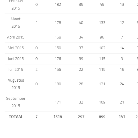
Februari
0
182
35
45
13
2015
Maart
1
178
40
133
12
2015
April 2015
1
168
34
96
7
Mei 2015
0
150
37
102
14
Juni 2015
0
176
39
115
9
Juli 2015
2
156
22
115
16
Augustus
0
180
28
121
24
2015
September
1
171
32
109
21
2015
TOTAAL
7
1518
297
899
141
2