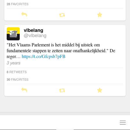
FAVORITES
28
vlbelang
@vlbelang
"Het Vlaams Parlement is het middel bij uitstek om
fundamentele stappen te zetten naar onafhankelijkheid." De
reger…
https://t.co/Gfcpsb7pFB
3 years
RETWEETS
8
FAVORITES
30