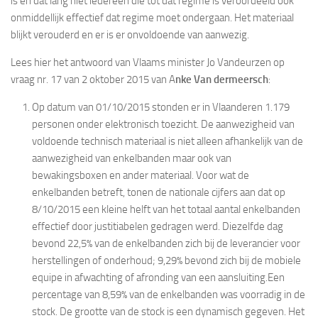
is én dat lang niet iedereen die tot dat regime is veroordeeld ook
onmiddellijk effectief dat regime moet ondergaan. Het materiaal
blijkt verouderd en er is er onvoldoende van aanwezig.
Lees hier het antwoord van Vlaams minister Jo Vandeurzen op
vraag nr. 17 van 2 oktober 2015 van A
nke Van dermeersch
:
Op datum van 01/10/2015 stonden er in Vlaanderen 1.179
personen onder elektronisch toezicht. De aanwezigheid van
voldoende technisch materiaal is niet alleen afhankelijk van de
aanwezigheid van enkelbanden maar ook van
bewakingsboxen en ander materiaal. Voor wat de
enkelbanden betreft, tonen de nationale cijfers aan dat op
8/10/2015 een kleine helft van het totaal aantal enkelbanden
effectief door justitiabelen gedragen werd. Diezelfde dag
bevond 22,5% van de enkelbanden zich bij de leverancier voor
herstellingen of onderhoud; 9,29% bevond zich bij de mobiele
equipe in afwachting of afronding van een aansluiting.Een
percentage van 8,59% van de enkelbanden was voorradig in de
stock. De grootte van de stock is een dynamisch gegeven. Het