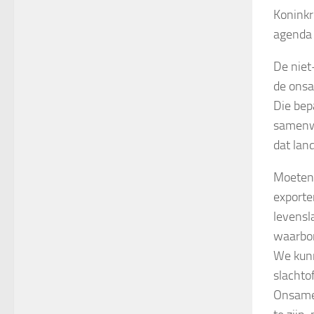
Koninkr
agenda 
De niet
de onsa
Die bep
samenwe
dat lan
Moeten 
exporte
levensl
waarbor
We kunn
slachtof
Onsamen