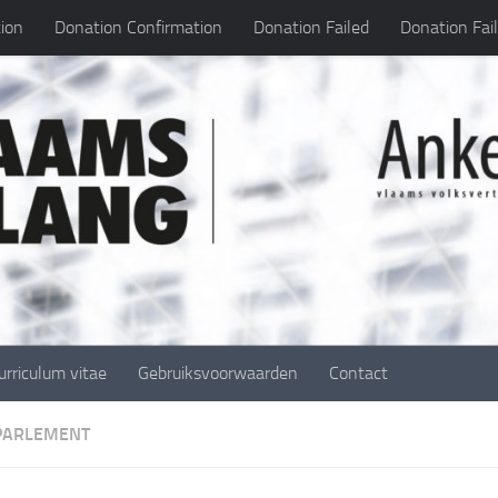
ion
Donation Confirmation
Donation Failed
Donation Fai
urriculum vitae
Gebruiksvoorwaarden
Contact
 PARLEMENT