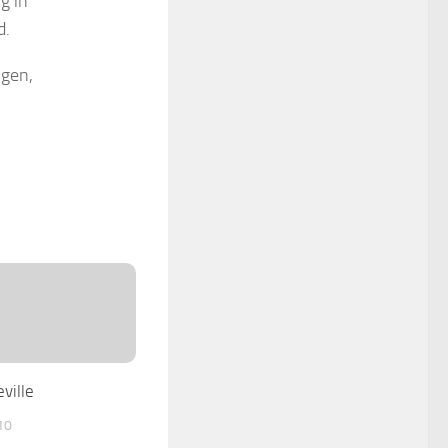
g in
d.
ngen,
ville
10