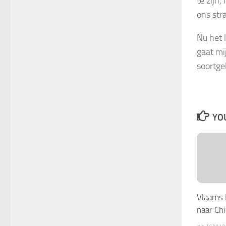
te zijn
ons str
Nu het 
gaat mij
soortge
YOU
Vlaams 
naar Ch