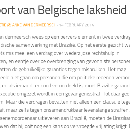
ort van Belgische laksheid
CTIE @ ANKE VAN DERMEERSCH
·
14 FEBRUARY 2014
n dermeersch wees op een pervers element in twee verdra
ridische samenwerking met Brazilië. Op het eerste gezicht w
ets mis mee: een verdrag over wederzijdse rechtshulp in
ken, en eentje over de overbrenging van gevonniste persone
atten de gebruikelijke garanties tegen misbruiken. Het mag
beeld niet gaan om personen die om politieke redenen veroor
 en als iemand ter dood veroordeeld is, moet Brazilië garan
executie omgezet wordt in een gevangenisstraf. Tot daar ge
m. Maar die verdragen bevatten niet alleen een clausule teg
af, maar zelfs tegen onsamendrukbaar levenslange straffen.
 seriemoordenaar uitleveren aan Brazilië, moeten de Brazili
ven dat hij ooit nog een kans op vervroegde vrijlating krijgt.