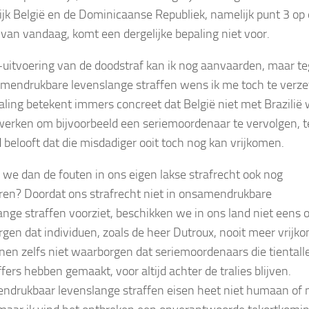
ijk België en de Dominicaanse Republiek, namelijk punt 3 op
van vandaag, komt een dergelijke bepaling niet voor.
-uitvoering van de doodstraf kan ik nog aanvaarden, maar t
mendrukbare levenslange straffen wens ik me toch te verze
aling betekent immers concreet dat België niet met Brazilië 
rken om bijvoorbeeld een seriemoordenaar te vervolgen, t
d belooft dat die misdadiger ooit toch nog kan vrijkomen.
we dan de fouten in ons eigen lakse strafrecht ook nog
ren? Doordat ons strafrecht niet in onsamendrukbare
ange straffen voorziet, beschikken we in ons land niet eens 
gen dat individuen, zoals de heer Dutroux, nooit meer vrijk
en zelfs niet waarborgen dat seriemoordenaars die tientall
fers hebben gemaakt, voor altijd achter de tralies blijven.
drukbaar levenslange straffen eisen heet niet humaan of 