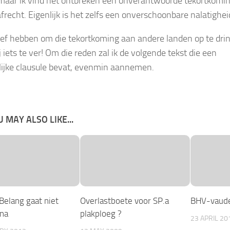
, maar ik vind het ontbreken een onverantwoorde tekortkomin
afrecht. Eigenlijk is het zelfs een onverschoonbare nalatighei
lef hebben om die tekortkoming aan andere landen op te dri
 iets te ver! Om die reden zal ik de volgende tekst die een
lijke clausule bevat, evenmin aannemen.
 MAY ALSO LIKE...
Belang gaat niet
Overlastboete voor SP.a
BHV-vaude
ina
plakploeg ?
23 APRIL 20