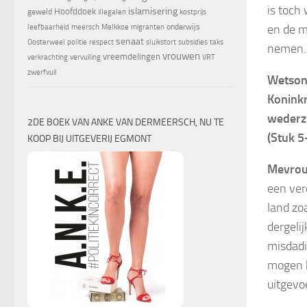
is toch
islamisering
Hoofddoek
geweld
illegalen
kostprijs
en de m
onderwijs
leefbaarheid
meersch
Melkkoe
migranten
senaat
Oosterweel
politie
respect
sluikstort
subsidies
taks
nemen.
vrouwen
vreemdelingen
verkrachting
vervuiling
VRT
zwerfvuil
Wetson
Koninkr
wederzi
2DE BOEK VAN ANKE VAN DERMEERSCH, NU TE
(Stuk 5
KOOP BIJ UITGEVERIJ EGMONT
Mevrou
een ver
land zo
dergeli
misdadi
mogen k
uitgevo