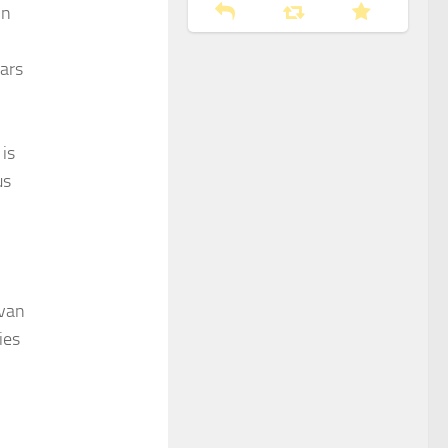
jn
ars
 is
us
 van
ies