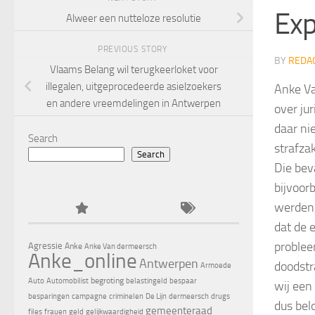
Exp
Alweer een nutteloze resolutie
PREVIOUS STORY
BY
REDA
Vlaams Belang wil terugkeerloket voor
illegalen, uitgeprocedeerde asielzoekers
Anke Va
en andere vreemdelingen in Antwerpen
over ju
daar ni
Search
strafza
Search
Die bev
bijvoor
werden,
dat de 
problee
Agressie
Anke
Anke Van dermeersch
Anke_online
Antwerpen
doodstr
Armoede
begroting
Auto
Automobilist
belastingeld
bespaar
wij een
besparingen
campagne
criminelen
De Lijn
dermeersch
drugs
dus belo
gemeenteraad
files
frauen
geld
gelijkwaardigheid