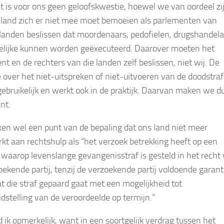
t is voor ons geen geloofskwestie, hoewel we van oordeel zi
 land zich er niet mee moet bemoeien als parlementen van
landen beslissen dat moordenaars, pedofielen, drugshandela
elijke kunnen worden geëxecuteerd. Daarover moeten het
nt en de rechters van die landen zelf beslissen, niet wij. De
e over het niet-uitspreken of niet-uitvoeren van de doodstraf
gebruikelijk en werkt ook in de praktijk. Daarvan maken we d
nt.
n wel een punt van de bepaling dat ons land niet meer
t aan rechtshulp als “het verzoek betrekking heeft op een
f waarop levenslange gevangenisstraf is gesteld in het recht
oekende partij, tenzij de verzoekende partij voldoende garant
at die straf gepaard gaat met een mogelijkheid tot
idstelling van de veroordeelde op termijn.”
d ik opmerkelijk, want in een soortgelijk verdrag tussen het