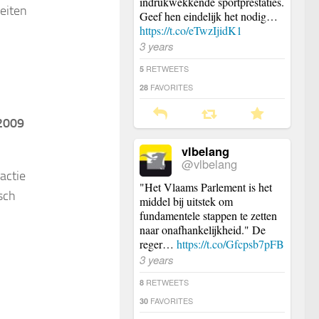
indrukwekkende sportprestaties.
eiten
Geef hen eindelijk het nodig…
https://t.co/eTwzIjidK1
3 years
RETWEETS
5
FAVORITES
28
 2009
vlbelang
@vlbelang
actie
"Het Vlaams Parlement is het
sch
middel bij uitstek om
fundamentele stappen te zetten
naar onafhankelijkheid." De
reger…
https://t.co/Gfcpsb7pFB
3 years
RETWEETS
8
FAVORITES
30