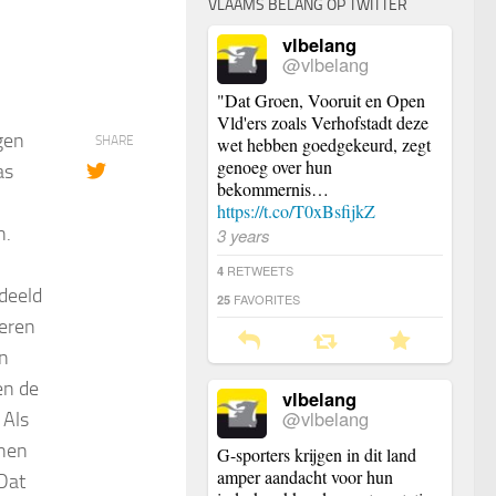
VLAAMS BELANG OP TWITTER
vlbelang
@vlbelang
"Dat Groen, Vooruit en Open
Vld'ers zoals Verhofstadt deze
gen
SHARE
wet hebben goedgekeurd, zegt
genoeg over hun
as
bekommernis…
https://t.co/T0xBsfijkZ
n.
3 years
RETWEETS
4
deeld
FAVORITES
25
deren
en
en de
vlbelang
@vlbelang
 Als
anen
G-sporters krijgen in dit land
amper aandacht voor hun
 Dat