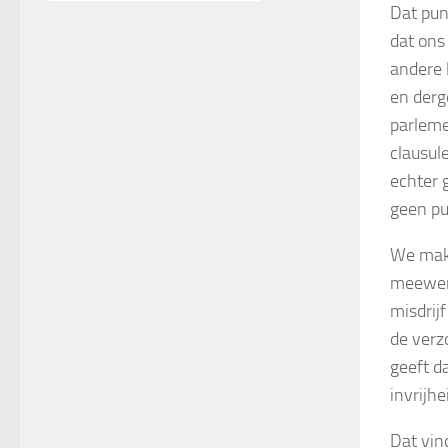
Dat pun
dat ons
andere 
en derg
parleme
clausul
echter 
geen pu
We make
meewerk
misdrij
de verz
geeft d
invrijhe
Dat vin