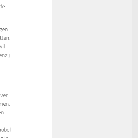
 de
egen
tten.
wil
enzij
over
omen.
en
nobel