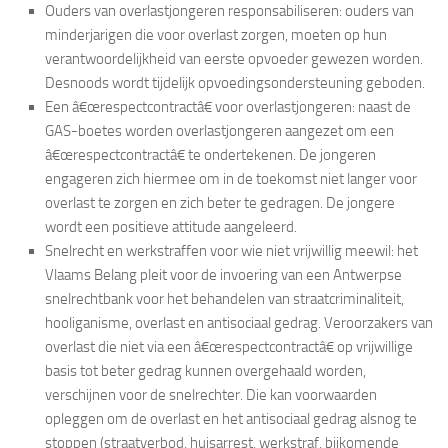
Ouders van overlastjongeren responsabiliseren: ouders van
minderjarigen die voor overlast zorgen, moeten op hun
verantwoordelijkheid van eerste opvoeder gewezen worden.
Desnoods wordt tijdelijk opvoedingsondersteuning geboden.
Een â€œrespectcontractâ€ voor overlastjongeren: naast de
GAS-boetes worden overlastjongeren aangezet om een
â€œrespectcontractâ€ te ondertekenen. De jongeren
engageren zich hiermee om in de toekomst niet langer voor
overlast te zorgen en zich beter te gedragen. De jongere
wordt een positieve attitude aangeleerd.
Snelrecht en werkstraffen voor wie niet vrijwillig meewil: het
Vlaams Belang pleit voor de invoering van een Antwerpse
snelrechtbank voor het behandelen van straatcriminaliteit,
hooliganisme, overlast en antisociaal gedrag. Veroorzakers van
overlast die niet via een â€œrespectcontractâ€ op vrijwillige
basis tot beter gedrag kunnen overgehaald worden,
verschijnen voor de snelrechter. Die kan voorwaarden
opleggen om de overlast en het antisociaal gedrag alsnog te
stoppen (straatverbod, huisarrest, werkstraf, bijkomende