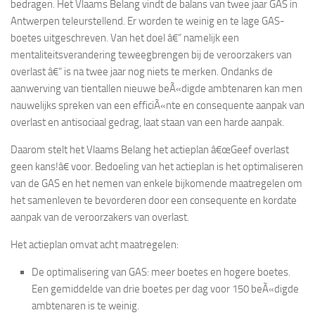
bedragen. Het Vlaams Belang vindt de balans van twee jaar GAS in
Antwerpen teleurstellend. Er worden te weinig en te lage GAS-
boetes uitgeschreven. Van het doel â€“ namelijk een
mentaliteitsverandering teweegbrengen bij de veroorzakers van
overlast â€“ is na twee jaar nog niets te merken. Ondanks de
aanwerving van tientallen nieuwe beÃ«digde ambtenaren kan men
nauwelijks spreken van een efficiÃ«nte en consequente aanpak van
overlast en antisociaal gedrag, laat staan van een harde aanpak.
Daarom stelt het Vlaams Belang het actieplan â€œGeef overlast
geen kans!â€ voor. Bedoeling van het actieplan is het optimaliseren
van de GAS en het nemen van enkele bijkomende maatregelen om
het samenleven te bevorderen door een consequente en kordate
aanpak van de veroorzakers van overlast.
Het actieplan omvat acht maatregelen:
De optimalisering van GAS: meer boetes en hogere boetes.
Een gemiddelde van drie boetes per dag voor 150 beÃ«digde
ambtenaren is te weinig.