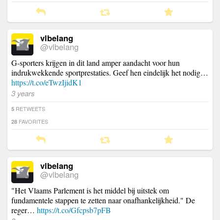
vlbelang
@vlbelang
G-sporters krijgen in dit land amper aandacht voor hun
indrukwekkende sportprestaties. Geef hen eindelijk het nodig…
https://t.co/eTwzIjidK1
3 years
RETWEETS
5
FAVORITES
28
vlbelang
@vlbelang
"Het Vlaams Parlement is het middel bij uitstek om
fundamentele stappen te zetten naar onafhankelijkheid." De
reger…
https://t.co/Gfcpsb7pFB