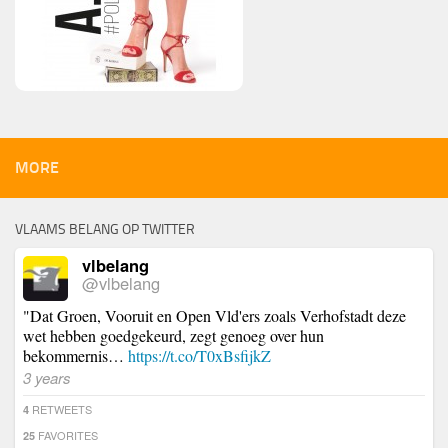
MORE
VLAAMS BELANG OP TWITTER
vlbelang
@vlbelang
"Dat Groen, Vooruit en Open Vld'ers zoals Verhofstadt deze
wet hebben goedgekeurd, zegt genoeg over hun
bekommernis…
https://t.co/T0xBsfijkZ
3 years
RETWEETS
4
FAVORITES
25