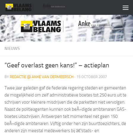
Skip to content
NIEUWS
“Geef overlast geen kans!” – actieplan
BY
REDACTIE @ ANKE VAN DERMEERSCH
·
15 OCTOBER 2007
Twee jaar geleden gaf de federale regering steden en gemeenten
de mogelijkheid om zelf administratieve boetes tot 250 euro uit te
schrijven voor kleinere misdrijven die de parketten niet vervolgen.
Naast de politieagenten kunnen ook beÃ«digde ambtenaren GAS-
boetes uitschrijven. Antwerpen telt momenteel net geen 150
beÃ«digde ambtenaren. Vijftig onder hen zijn buurttoezichters, de
anderen zijn meestal medewerkers bij â€˜stads- en