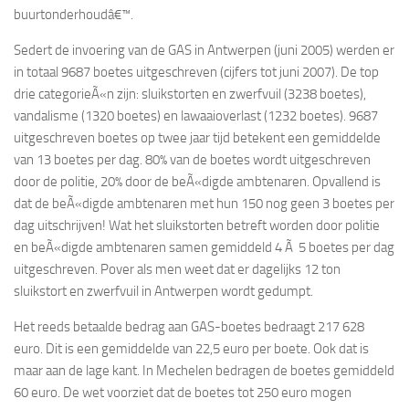
buurtonderhoudâ€™.
Sedert de invoering van de GAS in Antwerpen (juni 2005) werden er
in totaal 9687 boetes uitgeschreven (cijfers tot juni 2007). De top
drie categorieÃ«n zijn: sluikstorten en zwerfvuil (3238 boetes),
vandalisme (1320 boetes) en lawaaioverlast (1232 boetes). 9687
uitgeschreven boetes op twee jaar tijd betekent een gemiddelde
van 13 boetes per dag. 80% van de boetes wordt uitgeschreven
door de politie, 20% door de beÃ«digde ambtenaren. Opvallend is
dat de beÃ«digde ambtenaren met hun 150 nog geen 3 boetes per
dag uitschrijven! Wat het sluikstorten betreft worden door politie
en beÃ«digde ambtenaren samen gemiddeld 4 Ã 5 boetes per dag
uitgeschreven. Pover als men weet dat er dagelijks 12 ton
sluikstort en zwerfvuil in Antwerpen wordt gedumpt.
Het reeds betaalde bedrag aan GAS-boetes bedraagt 217 628
euro. Dit is een gemiddelde van 22,5 euro per boete. Ook dat is
maar aan de lage kant. In Mechelen bedragen de boetes gemiddeld
60 euro. De wet voorziet dat de boetes tot 250 euro mogen