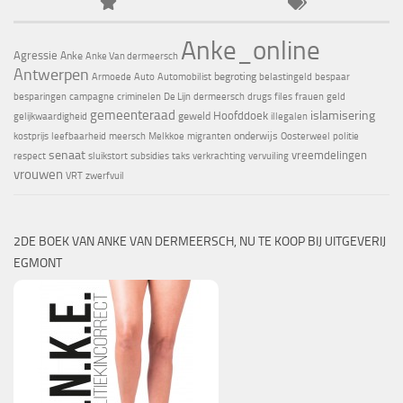
Anke_online
Agressie
Anke
Anke Van dermeersch
Antwerpen
begroting
Armoede
Auto
Automobilist
belastingeld
bespaar
besparingen
campagne
criminelen
De Lijn
dermeersch
drugs
files
frauen
geld
gemeenteraad
islamisering
Hoofddoek
geweld
gelijkwaardigheid
illegalen
onderwijs
kostprijs
leefbaarheid
meersch
Melkkoe
migranten
Oosterweel
politie
senaat
vreemdelingen
respect
sluikstort
subsidies
taks
verkrachting
vervuiling
vrouwen
VRT
zwerfvuil
2DE BOEK VAN ANKE VAN DERMEERSCH, NU TE KOOP BIJ UITGEVERIJ
EGMONT