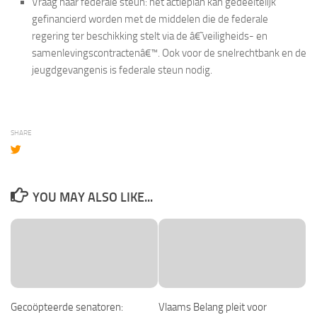
Vraag naar federale steun: het actieplan kan gedeeltelijk
gefinancierd worden met de middelen die de federale
regering ter beschikking stelt via de â€˜veiligheids- en
samenlevingscontractenâ€™. Ook voor de snelrechtbank en de
jeugdgevangenis is federale steun nodig.
SHARE
YOU MAY ALSO LIKE...
Gecoöpteerde senatoren:
Vlaams Belang pleit voor