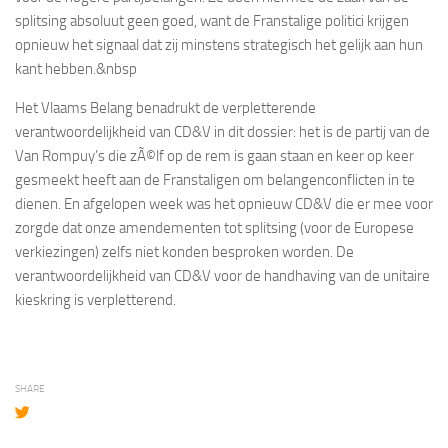
splitsing absoluut geen goed, want de Franstalige politici krijgen
opnieuw het signaal dat zij minstens strategisch het gelijk aan hun
kant hebben.
&nbsp
Het Vlaams Belang benadrukt de verpletterende
verantwoordelijkheid van CD&V in dit dossier: het is de partij van de
Van Rompuy’s die zÃ©lf op de rem is gaan staan en keer op keer
gesmeekt heeft aan de Franstaligen om belangenconflicten in te
dienen. En afgelopen week was het opnieuw CD&V die er mee voor
zorgde dat onze amendementen tot splitsing (voor de Europese
verkiezingen) zelfs niet konden besproken worden. De
verantwoordelijkheid van CD&V voor de handhaving van de unitaire
kieskring is verpletterend.
SHARE