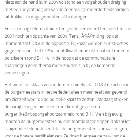
niets aan de hand is. In 2004 volstond een volgehouden dreiging
met een boycot nog om van de toenmalige meerderheidspartijen
uitdrukkelijke engagementen af te dwingen.
Er is vandaag helemaal niets ten goede veranderd ten opzichte van
2007 noch ten opzichte van 2004. Tenzij Ã©Ã©n ding: op dat
moment zat CD&V in de oppositie. Blijkbaar werden er instructies
gegeven vanuit het CD&V-hoofdkwartier om ditmaal niet meer te
polariseren rond B-H-V, in de hoop dat de communautaire
spanningen geen thema meer zouden zijn bij de komende
verkiezingen.
Het wordt nu stilaan voor iedereen duidelijk dat CD&V de actie van
de burgemeesters in het verleden alleen maar heeft aangewend
om zichzelf weer op de politieke kaart te zetten. Vandaag stroken
de partijbelangen niet meer met krachtige actie en
burgerlijke
&nbspongehoorzaamheid rond B-H-V en bijgevolg
moeten de burgemeesters nu een toontje lager zingen.
&nbspHet
is bijzonder teleurstellend dat de burgemeesters zomaar buigen
voor de hogere partijbelangen. Ze doen hiermee de zaak van de