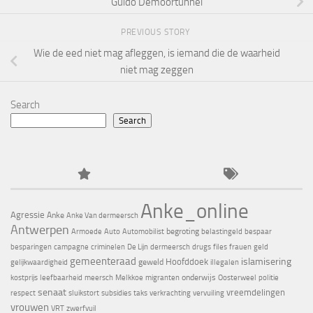
‘Guido Demoortunnel’
PREVIOUS STORY
Wie de eed niet mag afleggen, is iemand die de waarheid
niet mag zeggen
Search
Search
Anke_online
Agressie
Anke
Anke Van dermeersch
Antwerpen
begroting
Armoede
Auto
Automobilist
belastingeld
bespaar
besparingen
campagne
criminelen
De Lijn
dermeersch
drugs
files
frauen
geld
gemeenteraad
islamisering
Hoofddoek
geweld
gelijkwaardigheid
illegalen
onderwijs
kostprijs
leefbaarheid
meersch
Melkkoe
migranten
Oosterweel
politie
senaat
vreemdelingen
respect
sluikstort
subsidies
taks
verkrachting
vervuiling
vrouwen
VRT
zwerfvuil