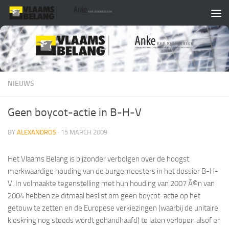
Skip to content
NIEUWS
Geen boycot-actie in B-H-V
BY
ALEXANDROS
·
15 MARCH 2009
Het Vlaams Belang is bijzonder verbolgen over de hoogst
merkwaardige houding van de burgemeesters in het dossier B-H-
V. In volmaakte tegenstelling met hun houding van 2007 Ã©n van
2004 hebben ze ditmaal beslist om geen boycot-actie op het
getouw te zetten en de Europese verkiezingen (waarbij de unitaire
kieskring nog steeds wordt gehandhaafd) te laten verlopen alsof er