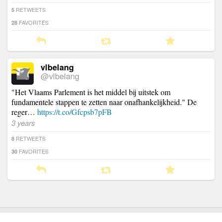
RETWEETS
5
FAVORITES
28
vlbelang
@vlbelang
"Het Vlaams Parlement is het middel bij uitstek om
fundamentele stappen te zetten naar onafhankelijkheid." De
reger…
https://t.co/Gfcpsb7pFB
3 years
RETWEETS
8
FAVORITES
30