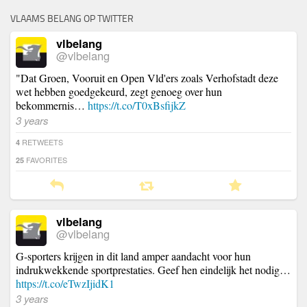
VLAAMS BELANG OP TWITTER
vlbelang
@vlbelang
"Dat Groen, Vooruit en Open Vld'ers zoals Verhofstadt deze
wet hebben goedgekeurd, zegt genoeg over hun
bekommernis…
https://t.co/T0xBsfijkZ
3 years
RETWEETS
4
FAVORITES
25
vlbelang
@vlbelang
G-sporters krijgen in dit land amper aandacht voor hun
indrukwekkende sportprestaties. Geef hen eindelijk het nodig…
https://t.co/eTwzIjidK1
3 years