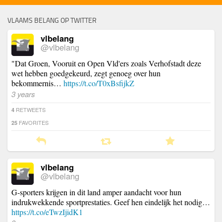
VLAAMS BELANG OP TWITTER
vlbelang
@vlbelang
"Dat Groen, Vooruit en Open Vld'ers zoals Verhofstadt deze
wet hebben goedgekeurd, zegt genoeg over hun
bekommernis…
https://t.co/T0xBsfijkZ
3 years
RETWEETS
4
FAVORITES
25
vlbelang
@vlbelang
G-sporters krijgen in dit land amper aandacht voor hun
indrukwekkende sportprestaties. Geef hen eindelijk het nodig…
https://t.co/eTwzIjidK1