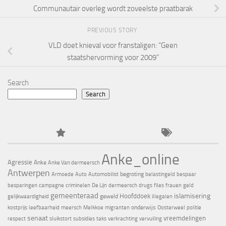
Communautair overleg wordt zoveelste praatbarak
PREVIOUS STORY
VLD doet knieval voor franstaligen: “Geen
staatshervorming voor 2009”
Search
Search
Anke_online
Agressie
Anke
Anke Van dermeersch
Antwerpen
begroting
Armoede
Auto
Automobilist
belastingeld
bespaar
besparingen
campagne
criminelen
De Lijn
dermeersch
drugs
files
frauen
geld
gemeenteraad
islamisering
Hoofddoek
geweld
gelijkwaardigheid
illegalen
onderwijs
kostprijs
leefbaarheid
meersch
Melkkoe
migranten
Oosterweel
politie
senaat
vreemdelingen
respect
sluikstort
subsidies
taks
verkrachting
vervuiling