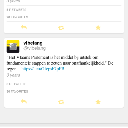
3 years
RETWEETS
5
FAVORITES
28
vlbelang
@vlbelang
"Het Vlaams Parlement is het middel bij uitstek om
fundamentele stappen te zetten naar onafhankelijkheid." De
reger…
https://t.co/Gfcpsb7pFB
3 years
RETWEETS
8
FAVORITES
30