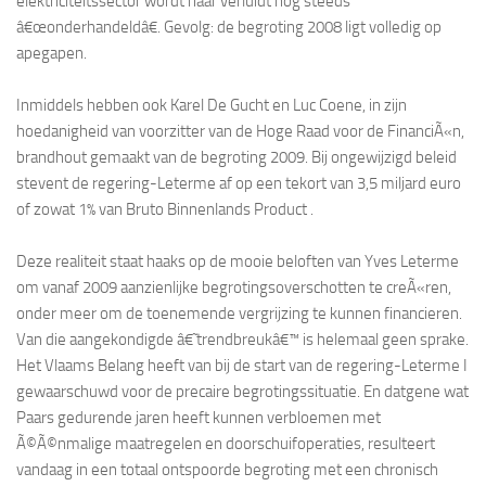
elektriciteitssector wordt naar verluidt nog steeds
â€œonderhandeldâ€. Gevolg: de begroting 2008 ligt volledig op
apegapen.
Inmiddels hebben ook Karel De Gucht en Luc Coene, in zijn
hoedanigheid van voorzitter van de Hoge Raad voor de FinanciÃ«n,
brandhout gemaakt van de begroting 2009. Bij ongewijzigd beleid
stevent de regering-Leterme af op een tekort van 3,5 miljard euro
of zowat 1% van Bruto Binnenlands Product .
Deze realiteit staat haaks op de mooie beloften van Yves Leterme
om vanaf 2009 aanzienlijke begrotingsoverschotten te creÃ«ren,
onder meer om de toenemende vergrijzing te kunnen financieren.
Van die aangekondigde â€˜trendbreukâ€™ is helemaal geen sprake.
Het Vlaams Belang heeft van bij de start van de regering-Leterme I
gewaarschuwd voor de precaire begrotingssituatie. En datgene wat
Paars gedurende jaren heeft kunnen verbloemen met
Ã©Ã©nmalige maatregelen en doorschuifoperaties, resulteert
vandaag in een totaal ontspoorde begroting met een chronisch