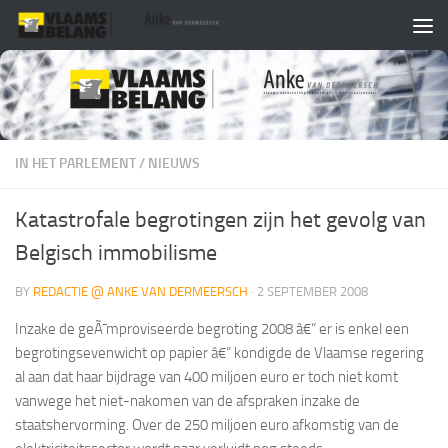
Skip to content
IN HET PARLEMENT
/
NIEUWS
Katastrofale begrotingen zijn het gevolg van
Belgisch immobilisme
BY
REDACTIE @ ANKE VAN DERMEERSCH
·
2 SEPTEMBER 2008
Inzake de geÃ¯mproviseerde begroting 2008 â€“ er is enkel een
begrotingsevenwicht op papier â€“ kondigde de Vlaamse regering
al aan dat haar bijdrage van 400 miljoen euro er toch niet komt
vanwege het niet-nakomen van de afspraken inzake de
staatshervorming. Over de 250 miljoen euro afkomstig van de