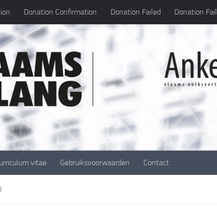
ion
Donation Confirmation
Donation Failed
Donation Fai
urriculum vitae
Gebruiksvoorwaarden
Contact
R