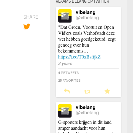
VLAAMS BELANG OP TWITTER
vlbelang
@vlbelang
SHARE
"Dat Groen, Vooruit en Open
Vld'ers zoals Verhofstadt deze
wet hebben goedgekeurd, zegt
genoeg over hun
bekommernis…
https://t.co/T0xBsfijkZ
3 years
RETWEETS
4
FAVORITES
25
vlbelang
@vlbelang
G-sporters krijgen in dit land
amper aandacht voor hun