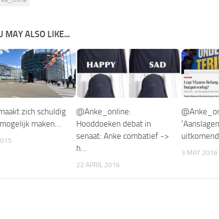
 MAY ALSO LIKE...
maakt zich schuldig
@Anke_online:
@Anke_on
 mogelijk maken…
Hooddoeken debat in
‘Aanslagen 
senaat: Anke combatief ->
uitkomend
2015
h…
3 MAY 2016
22 APRIL 2016