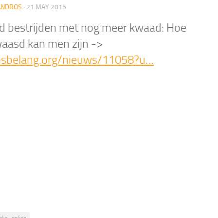
ANDROS
·
21 MAY 2015
 bestrijden met nog meer kwaad: Hoe
aasd kan men zijn ->
msbelang.org/nieuws/11058?u…
nke_online