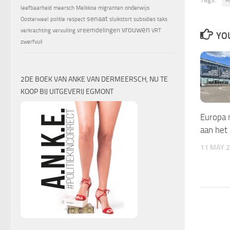
onderwijs
leefbaarheid
meersch
Melkkoe
migranten
senaat
Oosterweel
politie
respect
sluikstort
subsidies
taks
vrouwen
vreemdelingen
verkrachting
vervuiling
VRT
YOU
zwerfvuil
2DE BOEK VAN ANKE VAN DERMEERSCH, NU TE
KOOP BIJ UITGEVERIJ EGMONT
Europa 
aan het
11 MAY 