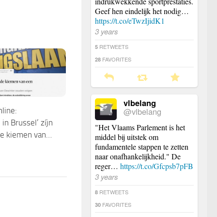
indrukwekkende sportprestaties.
Geef hen eindelijk het nodig…
https://t.co/eTwzIjidK1
3 years
RETWEETS
5
FAVORITES
28
vlbelang
@vlbelang
line:
in Brussel’ zíjn
"Het Vlaams Parlement is het
e kiemen van…
middel bij uitstek om
fundamentele stappen te zetten
naar onafhankelijkheid." De
reger…
https://t.co/Gfcpsb7pFB
3 years
RETWEETS
8
FAVORITES
30