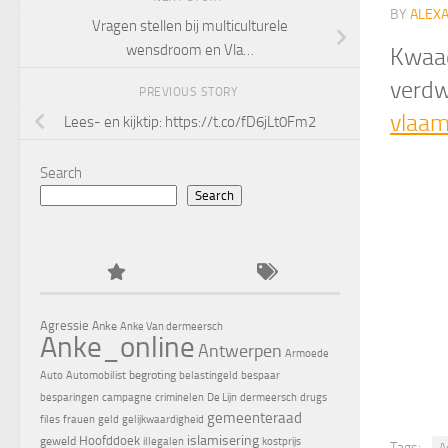
BY
ALEX
Vragen stellen bij multiculturele
wensdroom en Vla…
Kwaad
verdw
PREVIOUS STORY
vlaa
Lees- en kijktip: https://t.co/fD6jLt0Fm2
Search
Search
Agressie
Anke
Anke Van dermeersch
Anke_online
Antwerpen
Armoede
begroting
Auto
Automobilist
belastingeld
bespaar
besparingen
campagne
criminelen
De Lijn
dermeersch
drugs
gemeenteraad
files
frauen
geld
gelijkwaardigheid
islamisering
Hoofddoek
geweld
illegalen
kostprijs
Tags:
A