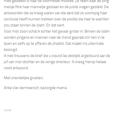
mee geweest is naar de voormelde moskee. Ze heeft daar als jong
meisje flink haar mannetje gestaan en de juiste vragen gesteld. De
antwoorden die ze kreeg waren van die aard dat ze voorlopig haar
conclusie heeft kunnen trekken over de positie die haar te wachten
zou staan binnen de islam. En dat siert.
Voor mijn zoon schat ik echter het gevaar groter in. Binnen de islam
worden jongens en mannen naar de mond gepraat om hen in te
lijven en zelfs op te offeren als jihadist. Dat maakt mij uitermate
bezorgd.
Ik heb trouwens de brief die u zojuist las destijds al gestuurd aan de
juf van mijn dochter en de vorige directeur. Ik kreeg hierop helaas
nooit antwoord.
Met vriendelijke groeten,
Anke Van dermeersch, bezorgde mama
SHARE