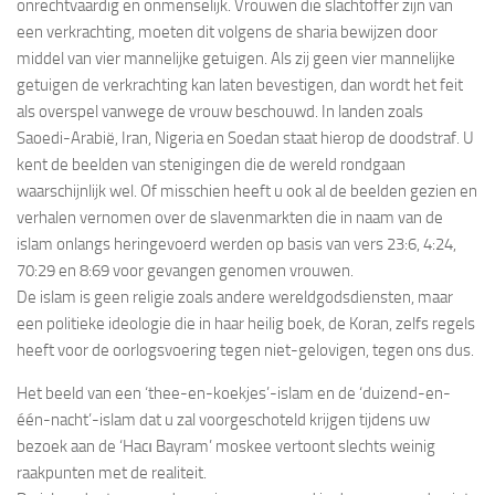
onrechtvaardig en onmenselijk. Vrouwen die slachtoffer zijn van
een verkrachting, moeten dit volgens de sharia bewijzen door
middel van vier mannelijke getuigen. Als zij geen vier mannelijke
getuigen de verkrachting kan laten bevestigen, dan wordt het feit
als overspel vanwege de vrouw beschouwd. In landen zoals
Saoedi-Arabië, Iran, Nigeria en Soedan staat hierop de doodstraf. U
kent de beelden van stenigingen die de wereld rondgaan
waarschijnlijk wel. Of misschien heeft u ook al de beelden gezien en
verhalen vernomen over de slavenmarkten die in naam van de
islam onlangs heringevoerd werden op basis van vers 23:6, 4:24,
70:29 en 8:69 voor gevangen genomen vrouwen.
De islam is geen religie zoals andere wereldgodsdiensten, maar
een politieke ideologie die in haar heilig boek, de Koran, zelfs regels
heeft voor de oorlogsvoering tegen niet-gelovigen, tegen ons dus.
Het beeld van een ‘thee-en-koekjes’-islam en de ‘duizend-en-
één-nacht’-islam dat u zal voorgeschoteld krijgen tijdens uw
bezoek aan de ‘Hacı Bayram’ moskee vertoont slechts weinig
raakpunten met de realiteit.