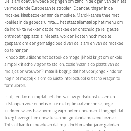
De islam doet verwoede pogingen om zand in de ogen van de niets
vermoedende Europeaan te strooien. Opendeurdagen in de
moskee, klasbezoeken aan de moskee, Marokkaanse thee met
koekjes in de gebedsruimte,… het staat allemaal op het menu om
de indruk te wekken dat de moskee een onschuldige religieuze
ontmoetingsplaats is. Meestal worden kosten noch moeite
gespaard om een gematigd beeld van de islam en van de moskee
op te hangen.
Ik hoop dat u tijdens het bezoek de mogelijkheid krijgt om enkele
simpel kritische vragen te stellen, zoals ‘waar is de plaats van de
meisjes en vrouwen?’ maar ik begrijp dat het voor jonge kinderen
nog niet mogelijk is om de juiste intellectueel kritische vragen te
formuleren.
Ik blijf er dan ook bij dat het doel van uw godsdienstlessen en –
uitstappen zeer nobel is maar niet optimaal voor onze jonge
kinderen wiens bescherming wij moeten opnemen. U begrijpt dat
ik erg bezorgd ben omwille van het geplande moskee bezoek.
Tot slot kan ik u meedelen dat mijn dochter enkel jaren geleden