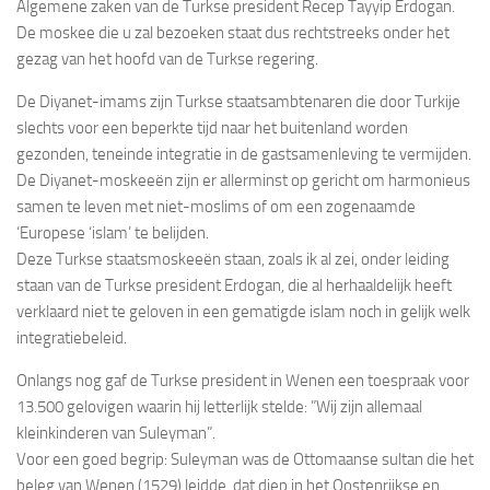
Algemene zaken van de Turkse president Recep Tayyip Erdogan.
De moskee die u zal bezoeken staat dus rechtstreeks onder het
gezag van het hoofd van de Turkse regering.
De Diyanet-imams zijn Turkse staatsambtenaren die door Turkije
slechts voor een beperkte tijd naar het buitenland worden
gezonden, teneinde integratie in de gastsamenleving te vermijden.
De Diyanet-moskeeën zijn er allerminst op gericht om harmonieus
samen te leven met niet-moslims of om een zogenaamde
‘Europese ‘islam’ te belijden.
Deze Turkse staatsmoskeeën staan, zoals ik al zei, onder leiding
staan van de Turkse president Erdogan, die al herhaaldelijk heeft
verklaard niet te geloven in een gematigde islam noch in gelijk welk
integratiebeleid.
Onlangs nog gaf de Turkse president in Wenen een toespraak voor
13.500 gelovigen waarin hij letterlijk stelde: ”Wij zijn allemaal
kleinkinderen van Suleyman”.
Voor een goed begrip: Suleyman was de Ottomaanse sultan die het
beleg van Wenen (1529) leidde, dat diep in het Oostenrijkse en