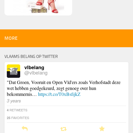
MORE
VLAAMS BELANG OP TWITTER
vlbelang
@vlbelang
"Dat Groen, Vooruit en Open Vld'ers zoals Verhofstadt deze
wet hebben goedgekeurd, zegt genoeg over hun
bekommernis…
https://t.co/T0xBsfijkZ
3 years
RETWEETS
4
FAVORITES
25