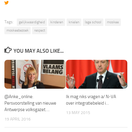
Tags:
gelijkwaardigheid
kinderen
knielen
lage school
moskee
moskeebezoek
respect
YOU MAY ALSO LIKE...
@Anke_online:
Ik mag niks vragen a/ N-VA
Persvoorstelling van nieuwe
over integratiebeleid i…
Antwerpse volksgazet….
13 MAY 2015
19 APRIL 2016