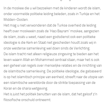
In de moskee die u wil bezoeken met de kinderen wordt de islam,
onder voormelde politieke leiding beleden, zoals in Turkije en het
Midden-Oosten.
Het mag u niet verwonderen dat de Turkse overheid de leiding
heeft over moskeeën zoals de ‘Hacı Bayram’ moskee, aangezien
de islam, zoals u weet, naast een godsdienst ook een politieke
ideologie is die Kerk en Staat niet gescheiden houdt zoals wij in
onze westerse samenleving wel doen sinds de Verlichting.
De islam tracht niet alleen religieuze zingeving te bieden aan het
leven waarin Allah en Mohammed centraal staan, maar het is ook
een geheel van regels over menselijke relaties en de inrichting van
de islamitische samenleving. De politieke ideologie, die gebaseerd
is op het islamitisch principe van eenheid, streeft naar de utopie van
een islamitische wereldorde door de strikte toepassing van de
Koran en de sharia wetgeving.
Het is juist het politiek benutten van de islam, dat het geloof z’n
filosofische onschuld ontneemt.