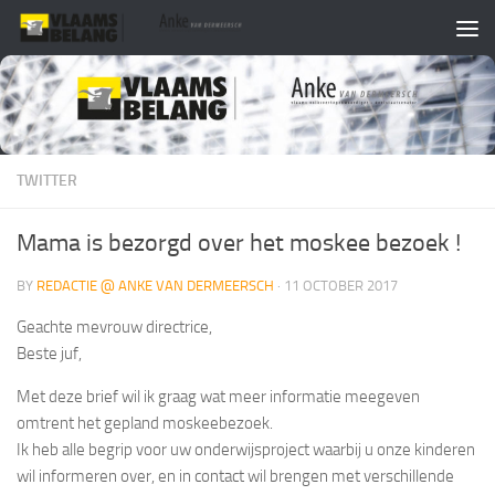
Skip to content
TWITTER
Mama is bezorgd over het moskee bezoek !
BY
REDACTIE @ ANKE VAN DERMEERSCH
·
11 OCTOBER 2017
Geachte mevrouw directrice,
Beste juf,
Met deze brief wil ik graag wat meer informatie meegeven
omtrent het gepland moskeebezoek.
Ik heb alle begrip voor uw onderwijsproject waarbij u onze kinderen
wil informeren over, en in contact wil brengen met verschillende