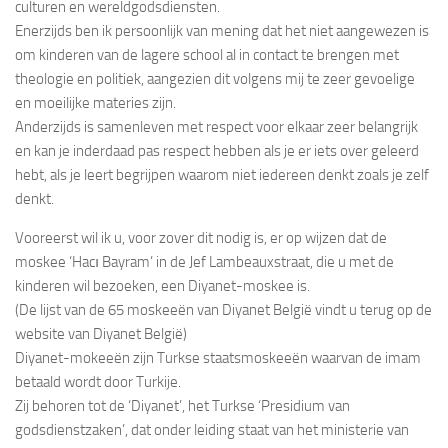
culturen en wereldgodsdiensten.
Enerzijds ben ik persoonlijk van mening dat het niet aangewezen is
om kinderen van de lagere school al in contact te brengen met
theologie en politiek, aangezien dit volgens mij te zeer gevoelige
en moeilijke materies zijn.
Anderzijds is samenleven met respect voor elkaar zeer belangrijk
en kan je inderdaad pas respect hebben als je er iets over geleerd
hebt, als je leert begrijpen waarom niet iedereen denkt zoals je zelf
denkt.
Vooreerst wil ik u, voor zover dit nodig is, er op wijzen dat de
moskee ‘Hacı Bayram’ in de Jef Lambeauxstraat, die u met de
kinderen wil bezoeken, een Diyanet-moskee is.
(De lijst van de 65 moskeeën van Diyanet België vindt u terug op de
website van Diyanet België)
Diyanet-mokeeën zijn Turkse staatsmoskeeën waarvan de imam
betaald wordt door Turkije.
Zij behoren tot de ‘Diyanet’, het Turkse ‘Presidium van
godsdienstzaken’, dat onder leiding staat van het ministerie van