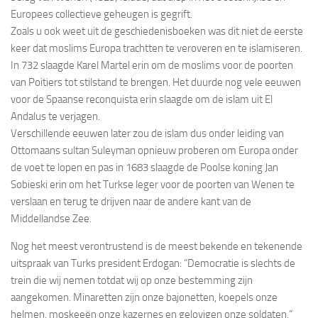
Europees collectieve geheugen is gegrift.
Zoals u ook weet uit de geschiedenisboeken was dit niet de eerste
keer dat moslims Europa trachtten te veroveren en te islamiseren.
In 732 slaagde Karel Martel erin om de moslims voor de poorten
van Poitiers tot stilstand te brengen. Het duurde nog vele eeuwen
voor de Spaanse reconquista erin slaagde om de islam uit El
Andalus te verjagen.
Verschillende eeuwen later zou de islam dus onder leiding van
Ottomaans sultan Suleyman opnieuw proberen om Europa onder
de voet te lopen en pas in 1683 slaagde de Poolse koning Jan
Sobieski erin om het Turkse leger voor de poorten van Wenen te
verslaan en terug te drijven naar de andere kant van de
Middellandse Zee.
Nog het meest verontrustend is de meest bekende en tekenende
uitspraak van Turks president Erdogan: “Democratie is slechts de
trein die wij nemen totdat wij op onze bestemming zijn
aangekomen. Minaretten zijn onze bajonetten, koepels onze
helmen, moskeeën onze kazernes en gelovigen onze soldaten.”