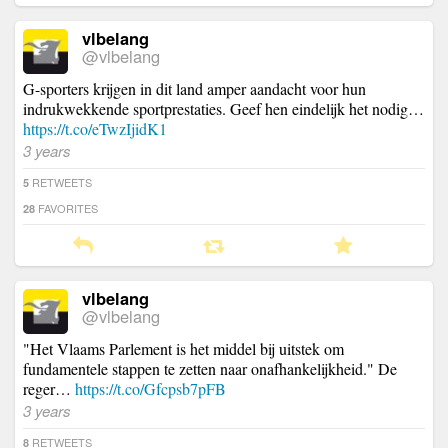
vlbelang
@vlbelang
G-sporters krijgen in dit land amper aandacht voor hun
indrukwekkende sportprestaties. Geef hen eindelijk het nodig…
https://t.co/eTwzIjidK1
3 years
RETWEETS
5
FAVORITES
28
vlbelang
@vlbelang
"Het Vlaams Parlement is het middel bij uitstek om
fundamentele stappen te zetten naar onafhankelijkheid." De
reger…
https://t.co/Gfcpsb7pFB
3 years
RETWEETS
8