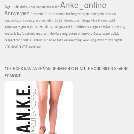
Anke_online
Agressie
Anke
Anke Van dermeersch
Antwerpen
begroting
Armoede
Auto
Automobilist
belastingeld
bespaar
besparingen
campagne
criminelen
De Lijn
dermeersch
drugs
files
frauen
geld
gemeenteraad
islamisering
Hoofddoek
geweld
gelijkwaardigheid
illegalen
onderwijs
kostprijs
leefbaarheid
meersch
Melkkoe
migranten
Oosterweel
politie
senaat
vreemdelingen
respect
sluikstort
subsidies
taks
verkrachting
vervuiling
vrouwen
VRT
zwerfvuil
2DE BOEK VAN ANKE VAN DERMEERSCH, NU TE KOOP BIJ UITGEVERIJ
EGMONT