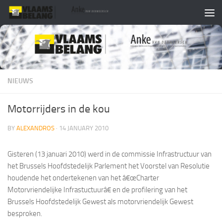
Skip to content
NIEUWS
Motorrijders in de kou
BY
ALEXANDROS
·
14 JANUARY 2010
Gisteren (13 januari 2010) werd in de commissie Infrastructuur van
het Brussels Hoofdstedelijk Parlement het
Voorstel van Resolutie
houdende het ondertekenen van het â€œCharter
Motorvriendelijke Infrastuctuurâ€ en de profilering van het
Brussels Hoofdstedelijk Gewest als motorvriendelijk Gewest
besproken.