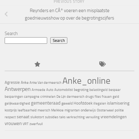
PREVIOUS STORY
Reynders en CÂ° voeren een misplaatste
goednieuwsshow op over de begrotingscijfers
Search
Search
Anke_online
Agressie
Anke
Anke Van dermeersch
Antwerpen
begroting
Armoede
Auto
Automobilist
belastingeld
bespaar
besparingen
campagne
criminelen
De Lijn
dermeersch
drugs
files
frauen
geld
gemeenteraad
islamisering
Hoofddoek
geweld
gelijkwaardigheid
illegalen
onderwijs
kostprijs
leefbaarheid
meersch
Melkkoe
migranten
Oosterweel
politie
senaat
vreemdelingen
respect
sluikstort
subsidies
taks
verkrachting
vervuiling
vrouwen
VRT
zwerfvuil