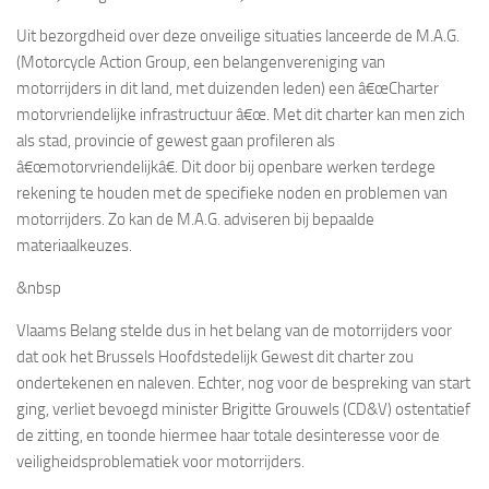
Uit bezorgdheid over deze onveilige situaties lanceerde de M.A.G.
(Motorcycle Action Group, een belangenvereniging van
motorrijders in dit land, met duizenden leden) een â€œ
Charter
motorvriendelijke infrastructuur â€œ. Met dit charter kan men zich
als stad, provincie of gewest gaan profileren als
â€œmotorvriendelijkâ€. Dit door bij openbare werken terdege
rekening te houden met de specifieke noden en problemen van
motorrijders. Zo kan de M.A.G. adviseren bij bepaalde
materiaalkeuzes.
&nbsp
Vlaams Belang stelde dus in het belang van de motorrijders voor
dat ook het Brussels Hoofdstedelijk Gewest dit charter zou
ondertekenen en naleven. Echter, nog voor de bespreking van start
ging, verliet bevoegd minister Brigitte Grouwels (CD&V) ostentatief
de zitting, en toonde hiermee haar totale desinteresse voor de
veiligheidsproblematiek voor motorrijders.