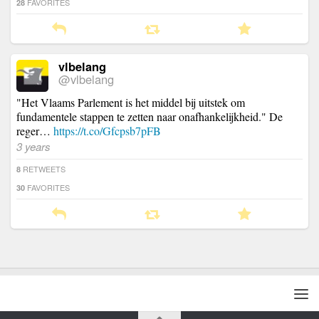
FAVORITES
28
vlbelang
@vlbelang
"Het Vlaams Parlement is het middel bij uitstek om
fundamentele stappen te zetten naar onafhankelijkheid." De
reger…
https://t.co/Gfcpsb7pFB
3 years
RETWEETS
8
FAVORITES
30