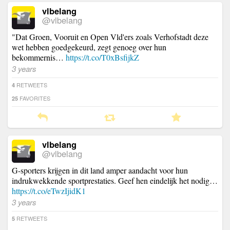
vlbelang
@vlbelang
"Dat Groen, Vooruit en Open Vld'ers zoals Verhofstadt deze
wet hebben goedgekeurd, zegt genoeg over hun
bekommernis…
https://t.co/T0xBsfijkZ
3 years
RETWEETS
4
FAVORITES
25
vlbelang
@vlbelang
G-sporters krijgen in dit land amper aandacht voor hun
indrukwekkende sportprestaties. Geef hen eindelijk het nodig…
https://t.co/eTwzIjidK1
3 years
RETWEETS
5