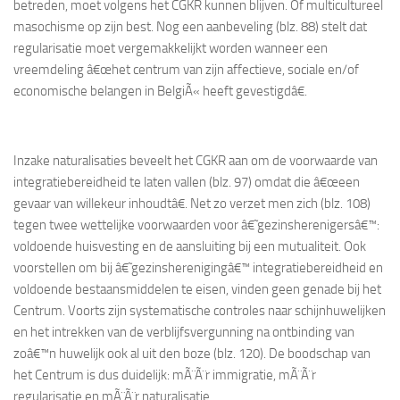
betreden, moet volgens het CGKR kunnen blijven. Of multicultureel
masochisme op zijn best. Nog een aanbeveling (blz. 88) stelt dat
regularisatie moet vergemakkelijkt worden wanneer een
vreemdeling â€œhet centrum van zijn affectieve, sociale en/of
economische belangen in BelgiÃ« heeft gevestigdâ€.
Inzake naturalisaties beveelt het CGKR aan om de voorwaarde van
integratiebereidheid te laten vallen (blz. 97) omdat die â€œeen
gevaar van willekeur inhoudtâ€. Net zo verzet men zich (blz. 108)
tegen twee wettelijke voorwaarden voor â€˜gezinsherenigersâ€™:
voldoende huisvesting en de aansluiting bij een mutualiteit. Ook
voorstellen om bij â€˜gezinsherenigingâ€™ integratiebereidheid en
voldoende bestaansmiddelen te eisen, vinden geen genade bij het
Centrum. Voorts zijn systematische controles naar schijnhuwelijken
en het intrekken van de verblijfsvergunning na ontbinding van
zoâ€™n huwelijk ook al uit den boze (blz. 120). De boodschap van
het Centrum is dus duidelijk: mÃ¨Ã¨r immigratie, mÃ¨Ã¨r
regularisatie en mÃ¨Ã¨r naturalisatie.