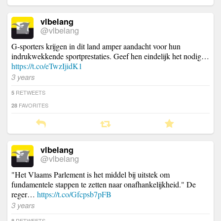
vlbelang
@vlbelang
G-sporters krijgen in dit land amper aandacht voor hun
indrukwekkende sportprestaties. Geef hen eindelijk het nodig…
https://t.co/eTwzIjidK1
3 years
RETWEETS
5
FAVORITES
28
vlbelang
@vlbelang
"Het Vlaams Parlement is het middel bij uitstek om
fundamentele stappen te zetten naar onafhankelijkheid." De
reger…
https://t.co/Gfcpsb7pFB
3 years
RETWEETS
8