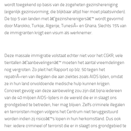
wordt toegekend op basis van de zogeheten gezinshereniging
(eigenlijk gezinsvorming, die blijkbaar altijd hier moet plaatsvinden).
De top 5 van landen met â€˜gezinsherenigersâ€™ wordt gevormd
door Marokko, Turkije, Algerije, TunesiÃ« en Ghana. Slechts 15% van
de immigranten krijgt een visum als werknemer.
Deze massale immigratie volstaat echter niet voor het CGKR, vele
tientallen â€˜aanbevelingenâ€™ moeten het aantal vreemdelingen
nog vergroten. Zo pleit het Rapport op blz. 50 tegen het
repatriÃ«ren van illegalen die aan ziektes zoals AIDS lijden, omdat
ze in hun land onvoldoende medische hulp kunnen krijgen.
Concreet gevolg van deze aanbeveling zou zijn dat bijna iedereen
van de 40 miljoen AIDS-lijders in de wereld die er in slaagt ons
grondgebied te betreden, hier mag blijven. Zelfs criminele illegalen
en terroristen mogen volgens het Centrum niet teruggestuurd
worden indien zij risicoâ€™s lopen in hun herkomstland. Dus ook
hier: iedere crimineel of terrorist die er in slaagt ons grondgebied te