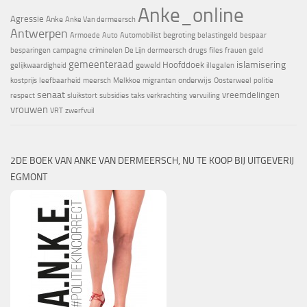
Anke_online
Agressie
Anke
Anke Van dermeersch
Antwerpen
begroting
Armoede
Auto
Automobilist
belastingeld
bespaar
besparingen
campagne
criminelen
De Lijn
dermeersch
drugs
files
frauen
geld
gemeenteraad
islamisering
Hoofddoek
geweld
gelijkwaardigheid
illegalen
onderwijs
kostprijs
leefbaarheid
meersch
Melkkoe
migranten
Oosterweel
politie
senaat
vreemdelingen
respect
sluikstort
subsidies
taks
verkrachting
vervuiling
vrouwen
VRT
zwerfvuil
2DE BOEK VAN ANKE VAN DERMEERSCH, NU TE KOOP BIJ UITGEVERIJ
EGMONT