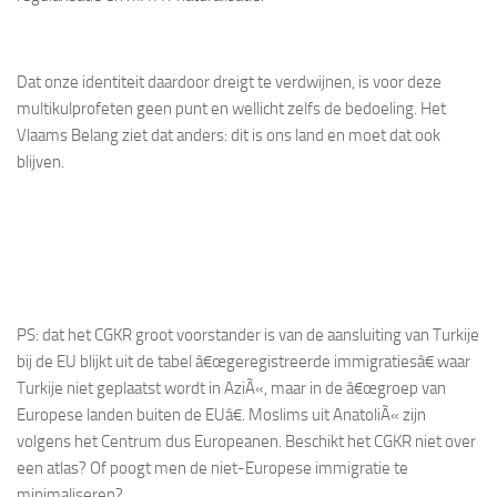
Dat onze identiteit daardoor dreigt te verdwijnen, is voor deze
multikulprofeten geen punt en wellicht zelfs de bedoeling. Het
Vlaams Belang ziet dat anders: dit is ons land en moet dat ook
blijven.
PS: dat het CGKR groot voorstander is van de aansluiting van Turkije
bij de EU blijkt uit de tabel â€œgeregistreerde immigratiesâ€ waar
Turkije niet geplaatst wordt in AziÃ«, maar in de â€œgroep van
Europese landen buiten de EUâ€. Moslims uit AnatoliÃ« zijn
volgens het Centrum dus Europeanen. Beschikt het CGKR niet over
een atlas? Of poogt men de niet-Europese immigratie te
minimaliseren?