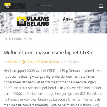
Skip to content
IN HET PARLEMENT
Multicultureel masochisme bij het CGKR
BY
REDACTIE @ ANKE VAN DERMEERSCH
·
4 APRIL 2009
Het Jaarrapport 2008 van het CGKR, dat Filip Deman – kamerlid van
het Vlaams Bealng – zorgvuldig onder de loep nam, stelt men
onder meer dat: â€œ
Het aantal toestromende vreemdelingen
heeft een historisch hoog peil bereikt. In 2007 werden iets minder
dan 110.000 buitenlandse immigraties geregistreerd
â€. Een kleine
helft daarvan komt van buiten de Europese Unie (ruim de helft als
men de asielzoekers meetelt). Bijna de helft van de visums (47%)