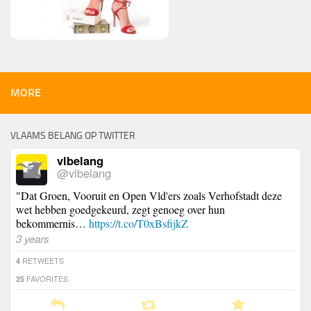
MORE
VLAAMS BELANG OP TWITTER
vlbelang
@vlbelang
"Dat Groen, Vooruit en Open Vld'ers zoals Verhofstadt deze
wet hebben goedgekeurd, zegt genoeg over hun
bekommernis…
https://t.co/T0xBsfijkZ
3 years
RETWEETS
4
FAVORITES
25