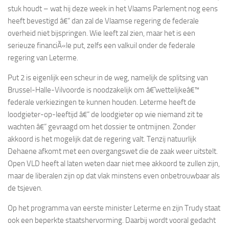
stuk houdt – wat hij deze week in het Vlaams Parlement nog eens
heeft bevestigd â€“ dan zal de Vlaamse regering de federale
overheid niet bijspringen. Wie leeft zal zien, maar het is een
serieuze financiÃ«le put, zelfs een valkuil onder de federale
regering van Leterme.
Put 2 is eigenlijk een scheur in de weg, namelijk de splitsing van
Brussel-Halle-Vilvoorde is noodzakelijk om â€˜wettelijkeâ€™
federale verkiezingen te kunnen houden. Leterme heeft de
loodgieter-op-leeftijd â€“ de loodgieter op wie niemand zit te
wachten â€“ gevraagd om het dossier te ontmijnen. Zonder
akkoord is het mogelijk dat de regering valt. Tenzij natuurlijk
Dehaene afkomt met een overgangswet die de zaak weer uitstelt.
Open VLD heeft al laten weten daar niet mee akkoord te zullen zijn,
maar de liberalen zijn op dat vlak minstens even onbetrouwbaar als
de tsjeven.
Op het programma van eerste minister Leterme en zijn Trudy staat
ook een beperkte staatshervorming. Daarbij wordt vooral gedacht