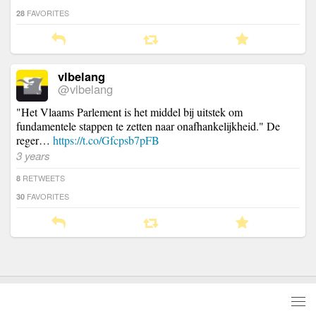
FAVORITES
28
vlbelang
@vlbelang
"Het Vlaams Parlement is het middel bij uitstek om
fundamentele stappen te zetten naar onafhankelijkheid." De
reger…
https://t.co/Gfcpsb7pFB
3 years
RETWEETS
8
FAVORITES
30