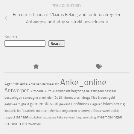
PREVIOUS STORY
Forcom-schandaal : Vlaams Belang vindt ordemaatregelen
Antwerpse politietop volstrekt onvoldoende
Search
Search
Anke_online
Agressie
Anke
Anke Van dermeersch
Antwerpen
begroting
Armoede
Auto
Automobilist
belastingeld
bespaar
besparingen
campagne
criminelen
De Lijn
dermeersch
drugs
files
frauen
geld
gemeenteraad
islamisering
Hoofddoek
geweld
gelijkwaardigheid
illegalen
onderwijs
kostprijs
leefbaarheid
meersch
Melkkoe
migranten
Oosterweel
politie
senaat
vreemdelingen
respect
sluikstort
subsidies
taks
verkrachting
vervuiling
vrouwen
VRT
zwerfvuil