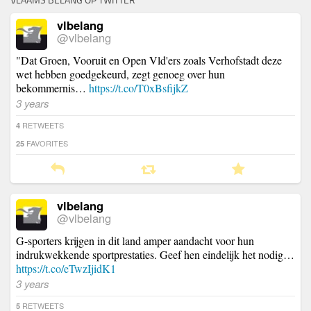
VLAAMS BELANG OP TWITTER
vlbelang
@vlbelang
"Dat Groen, Vooruit en Open Vld'ers zoals Verhofstadt deze
wet hebben goedgekeurd, zegt genoeg over hun
bekommernis…
https://t.co/T0xBsfijkZ
3 years
RETWEETS
4
FAVORITES
25
vlbelang
@vlbelang
G-sporters krijgen in dit land amper aandacht voor hun
indrukwekkende sportprestaties. Geef hen eindelijk het nodig…
https://t.co/eTwzIjidK1
3 years
RETWEETS
5