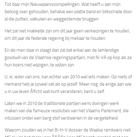
Tot daar mijn Nieuwjaarsvoorspellingen. Wat heeft u aan mijn
betoog over gehouden, behalve een platte band en blikschade door
al die putten, valkuilen en weggestemde bruggen:
Het zal niet makkelijk zijn om dit jaar geen verkiezingen te houden,
om dit jaar de federale regering bij mekaar te houden.
En als men daar in slaagt dan zal dat enkel aan de lamlendige
goodwill van de Vlaamse regeringspartijen, met N-VA op kop als ze
hun koers niet wijzigen, te wijten zijn.
U, ik, ieder van ons, kan echter van 2010 wel iets maken. Op niets of
niemand heb je zoveel vat als op jezelf. Meer nog: de enige aan wie
u in uw leven Ã©cht wat kunt veranderen, bent u zelf.
Laten we in 2010 de traditionele partijen eens dwingen werk
maken van die fameuze resoluties van het Vlaams Parlement, die
intussen onder een berg stof verdwenen in de vergetelheid.
Waarom zouden wij in het B-H-V dossier de Waalse ramkoers niet