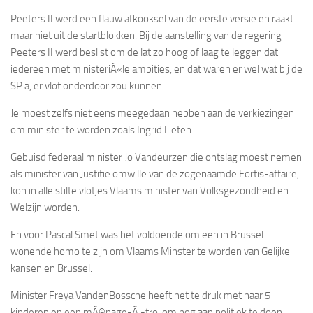
Peeters II werd een flauw afkooksel van de eerste versie en raakt
maar niet uit de startblokken. Bij de aanstelling van de regering
Peeters II werd beslist om de lat zo hoog of laag te leggen dat
iedereen met ministeriÃ«le ambities, en dat waren er wel wat bij de
SP.a, er vlot onderdoor zou kunnen.
Je moest zelfs niet eens meegedaan hebben aan de verkiezingen
om minister te worden zoals Ingrid Lieten.
Gebuisd federaal minister Jo Vandeurzen die ontslag moest nemen
als minister van Justitie omwille van de zogenaamde Fortis-affaire,
kon in alle stilte vlotjes Vlaams minister van Volksgezondheid en
Welzijn worden.
En voor Pascal Smet was het voldoende om een in Brussel
wonende homo te zijn om Vlaams Minster te worden van Gelijke
kansen en Brussel.
Minister Freya VandenBossche heeft het te druk met haar 5
kinderen en een mÃ©nage-Ã -troi om nog aan politiek te doen