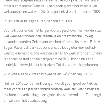
nieuwjaarsrecepties natuurlijk een leuke act zijn. Ik ben wel blank
maar niet Madame Blanche. Ik heb geen glazen bol, maar ik kan u
wel voorspellen wat er in 2010 op politiek vlak zal gebeuren. NIKS !
In 2010 zal er niks gebeuren, net zoals in 2009.
Voor elk dossier dat niet langer vooruit geschoven kan worden, zal
wel weer een ondenkbaar creatieve en pragmatische uitweg
gevonden worden. Zeker voor wat betreft de splitsing van B-H-V.
Tegen Pasen zal Jean-Luc Dehaene, de loodgieter-op-leeftijd-
waarop-niemand-zit-te-wachten zijn BHV-werk afronden. En dan
is het aan de traditionele partijen om de BHV-knoop nu eens
eindelijk onverwijld door te hakken. Tot dan zal er niks gebeuren.
2010 valt eigenlijk uiteen in twee delen: vÃ³Ã³r en nÃ¡ B-H-V.
Het jaar 2010 zonder verkiezingen wordt geen groot politiek jaar,
maar vooral een jaar van schadecontrole, een jaar waarin men zal
trachten om verkiezingen en grote crisissen vermijden. Zogezegd
omwille van het staatsbelang.