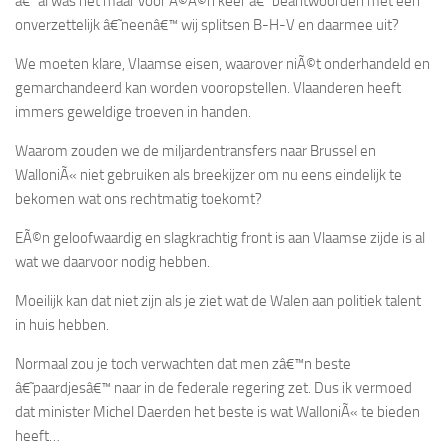
â€“ al was het maar voor Ã©Ã©n keer â€“ beantwoorden met een
onverzettelijk â€˜neenâ€™ wij splitsen B-H-V en daarmee uit?
We moeten klare, Vlaamse eisen, waarover niÃ©t onderhandeld en
gemarchandeerd kan worden vooropstellen. Vlaanderen heeft
immers geweldige troeven in handen.
Waarom zouden we de miljardentransfers naar Brussel en
WalloniÃ« niet gebruiken als breekijzer om nu eens eindelijk te
bekomen wat ons rechtmatig toekomt?
EÃ©n geloofwaardig en slagkrachtig front is aan Vlaamse zijde is al
wat we daarvoor nodig hebben.
Moeilijk kan dat niet zijn als je ziet wat de Walen aan politiek talent
in huis hebben.
Normaal zou je toch verwachten dat men zâ€™n beste
â€˜paardjesâ€™ naar in de federale regering zet. Dus ik vermoed
dat minister Michel Daerden het beste is wat WalloniÃ« te bieden
heeft…