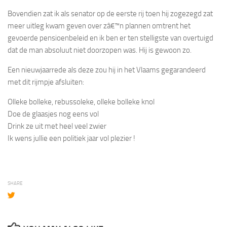
Bovendien zat ik als senator op de eerste rij toen hij zogezegd zat
meer uitleg kwam geven over zâ€™n plannen omtrent het
gevoerde pensioenbeleid en ik ben er ten stelligste van overtuigd
dat de man absoluut niet doorzopen was. Hij is gewoon zo.
Een nieuwjaarrede als deze zou hij in het Vlaams gegarandeerd
met dit rijmpje afsluiten:
Olleke bolleke, rebussoleke, olleke bolleke knol
Doe de glaasjes nog eens vol
Drink ze uit met heel veel zwier
Ik wens jullie een politiek jaar vol plezier !
SHARE