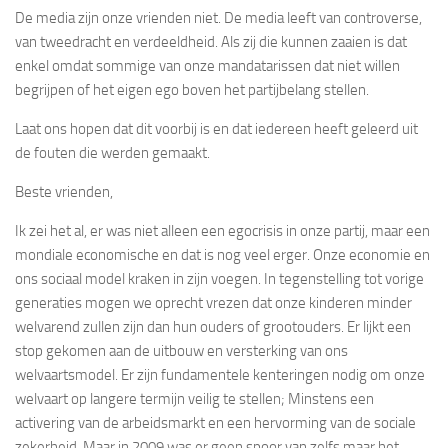
De media zijn onze vrienden niet. De media leeft van controverse,
van tweedracht en verdeeldheid. Als zij die kunnen zaaien is dat
enkel omdat sommige van onze mandatarissen dat niet willen
begrijpen of het eigen ego boven het partijbelang stellen.
Laat ons hopen dat dit voorbij is en dat iedereen heeft geleerd uit
de fouten die werden gemaakt.
Beste vrienden,
Ik zei het al, er was niet alleen een egocrisis in onze partij, maar een
mondiale economische en dat is nog veel erger. Onze economie en
ons sociaal model kraken in zijn voegen. In tegenstelling tot vorige
generaties mogen we oprecht vrezen dat onze kinderen minder
welvarend zullen zijn dan hun ouders of grootouders. Er lijkt een
stop gekomen aan de uitbouw en versterking van ons
welvaartsmodel. Er zijn fundamentele kenteringen nodig om onze
welvaart op langere termijn veilig te stellen; Minstens een
activering van de arbeidsmarkt en een hervorming van de sociale
zekerheid. Maar in 2009 was er geen spoor van zelfs maar het