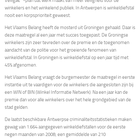
Veiligâ€™-plan dat werk maakt van meer veiligheid voor de
winkeliers en het winkelend publiek. In Antwerpen is winkeldiefstal
nooit een korpsprioriteit geweest.
Het Vlaams Belang heeft de mosterd uit Groningen gehaald. Daar is
deze maatregel al een jaar met succes toegepast. De Groningse
winkeliers zijn zeer tevreden over de premie en de toegenomen
aandacht van de politie voor het groeiende fenomeen van
winkeldiefstal. In Groningen is winkeldiefstal op een jaar tijd met
45% afgenomen.
Het Vlaams Belang vraagt de burgemeester de maatregel in eerste
instantie uit te vaardigen voor de winkeliers die aangesloten zijn bij
een WIN of BIN (Winkel Informatie Netwerk). Na een jaar kan de
premie dan voor alle winkeliers over het hele grondgebied van de
stad gelden.
De laatst beschikbare Antwerpse criminaliteitsstatistieken maken
gewag van 1.664 aangegeven winkeldiefstallen voor de eerste
negen maanden van 2008; een gemiddelde van 210