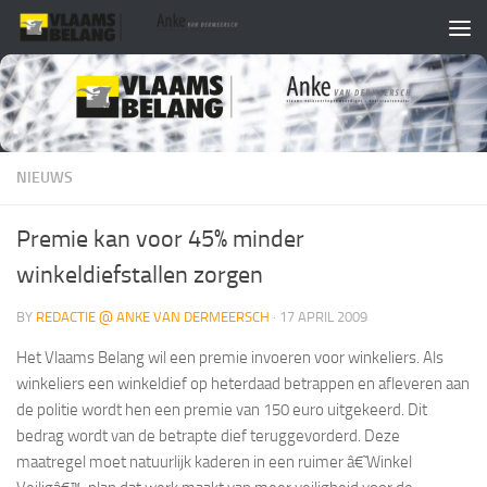
Skip to content
NIEUWS
Premie kan voor 45% minder
winkeldiefstallen zorgen
BY
REDACTIE @ ANKE VAN DERMEERSCH
·
17 APRIL 2009
Het Vlaams Belang wil een premie invoeren voor winkeliers. Als
winkeliers een winkeldief op heterdaad betrappen en afleveren aan
de politie wordt hen een premie van 150 euro uitgekeerd. Dit
bedrag wordt van de betrapte dief teruggevorderd. Deze
maatregel moet natuurlijk kaderen in een ruimer â€˜Winkel