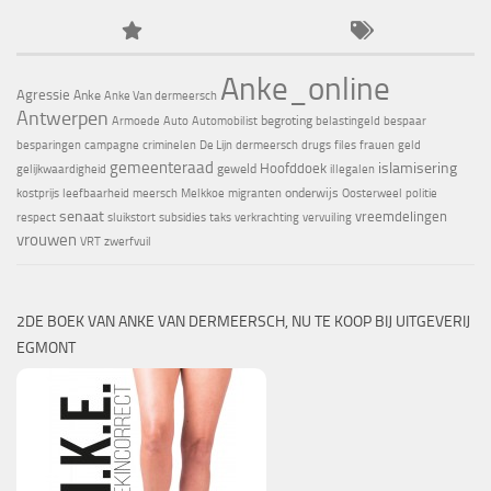
Anke_online
Agressie
Anke
Anke Van dermeersch
Antwerpen
begroting
Armoede
Auto
Automobilist
belastingeld
bespaar
besparingen
campagne
criminelen
De Lijn
dermeersch
drugs
files
frauen
geld
gemeenteraad
islamisering
Hoofddoek
geweld
gelijkwaardigheid
illegalen
onderwijs
kostprijs
leefbaarheid
meersch
Melkkoe
migranten
Oosterweel
politie
senaat
vreemdelingen
respect
sluikstort
subsidies
taks
verkrachting
vervuiling
vrouwen
VRT
zwerfvuil
2DE BOEK VAN ANKE VAN DERMEERSCH, NU TE KOOP BIJ UITGEVERIJ
EGMONT