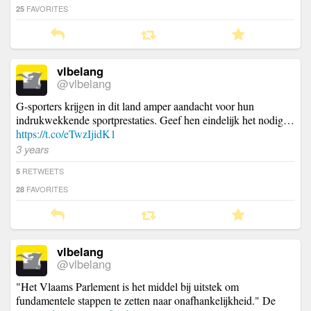
FAVORITES
25
vlbelang
@vlbelang
G-sporters krijgen in dit land amper aandacht voor hun
indrukwekkende sportprestaties. Geef hen eindelijk het nodig…
https://t.co/eTwzIjidK1
3 years
RETWEETS
5
FAVORITES
28
vlbelang
@vlbelang
"Het Vlaams Parlement is het middel bij uitstek om
fundamentele stappen te zetten naar onafhankelijkheid." De