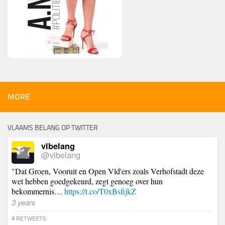
MORE
VLAAMS BELANG OP TWITTER
vlbelang
@vlbelang
"Dat Groen, Vooruit en Open Vld'ers zoals Verhofstadt deze
wet hebben goedgekeurd, zegt genoeg over hun
bekommernis…
https://t.co/T0xBsfijkZ
3 years
RETWEETS
4