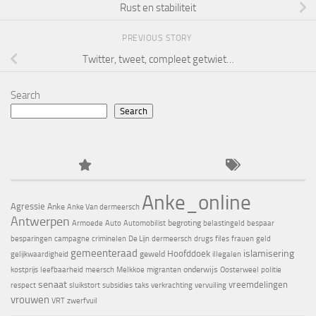
Rust en stabiliteit
PREVIOUS STORY
Twitter, tweet, compleet getwiet…
Search
Search
Anke_online
Agressie
Anke
Anke Van dermeersch
Antwerpen
begroting
Armoede
Auto
Automobilist
belastingeld
bespaar
besparingen
campagne
criminelen
De Lijn
dermeersch
drugs
files
frauen
geld
gemeenteraad
islamisering
Hoofddoek
geweld
gelijkwaardigheid
illegalen
onderwijs
kostprijs
leefbaarheid
meersch
Melkkoe
migranten
Oosterweel
politie
senaat
vreemdelingen
respect
sluikstort
subsidies
taks
verkrachting
vervuiling
vrouwen
VRT
zwerfvuil