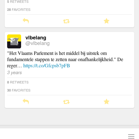
RETWEETS
5
FAVORITES
28
vlbelang
@vlbelang
"Het Vlaams Parlement is het middel bij uitstek om
fundamentele stappen te zetten naar onafhankelijkheid." De
reger…
https://t.co/Gfcpsb7pFB
3 years
RETWEETS
8
FAVORITES
30