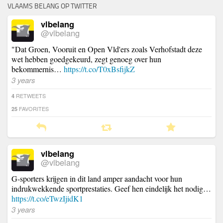
VLAAMS BELANG OP TWITTER
vlbelang
@vlbelang
"Dat Groen, Vooruit en Open Vld'ers zoals Verhofstadt deze
wet hebben goedgekeurd, zegt genoeg over hun
bekommernis…
https://t.co/T0xBsfijkZ
3 years
RETWEETS
4
FAVORITES
25
vlbelang
@vlbelang
G-sporters krijgen in dit land amper aandacht voor hun
indrukwekkende sportprestaties. Geef hen eindelijk het nodig…
https://t.co/eTwzIjidK1
3 years