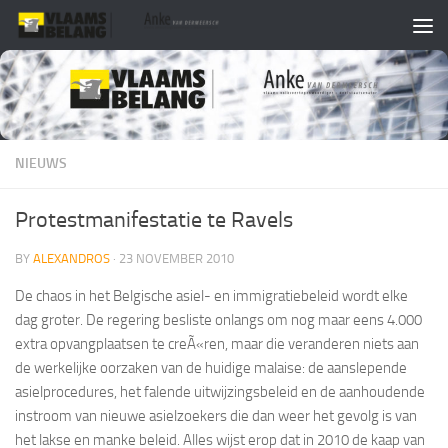
Skip to content
NIEUWS
Protestmanifestatie te Ravels
BY
ALEXANDROS
·
23 NOVEMBER 2010
De chaos in het Belgische asiel- en immigratiebeleid wordt elke
dag groter. De regering besliste onlangs om nog maar eens 4.000
extra opvangplaatsen te creÃ«ren, maar die veranderen niets aan
de werkelijke oorzaken van de huidige malaise: de aanslepende
asielprocedures, het falende uitwijzingsbeleid en de aanhoudende
instroom van nieuwe asielzoekers die dan weer het gevolg is van
het lakse en manke beleid. Alles wijst erop dat in 2010 de kaap van