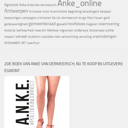
Anke_online
Agressie
Anke
Anke Van dermeersch
Antwerpen
begroting
Armoede
Auto
Automobilist
belastingeld
bespaar
besparingen
campagne
criminelen
De Lijn
dermeersch
drugs
files
frauen
geld
gemeenteraad
islamisering
Hoofddoek
geweld
gelijkwaardigheid
illegalen
onderwijs
kostprijs
leefbaarheid
meersch
Melkkoe
migranten
Oosterweel
politie
senaat
vreemdelingen
respect
sluikstort
subsidies
taks
verkrachting
vervuiling
vrouwen
VRT
zwerfvuil
2DE BOEK VAN ANKE VAN DERMEERSCH, NU TE KOOP BIJ UITGEVERIJ
EGMONT