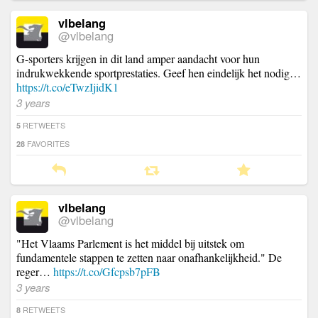
vlbelang
@vlbelang
G-sporters krijgen in dit land amper aandacht voor hun
indrukwekkende sportprestaties. Geef hen eindelijk het nodig…
https://t.co/eTwzIjidK1
3 years
RETWEETS
5
FAVORITES
28
vlbelang
@vlbelang
"Het Vlaams Parlement is het middel bij uitstek om
fundamentele stappen te zetten naar onafhankelijkheid." De
reger…
https://t.co/Gfcpsb7pFB
3 years
RETWEETS
8