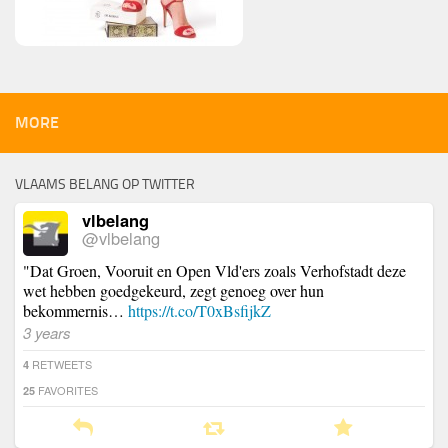
MORE
VLAAMS BELANG OP TWITTER
vlbelang
@vlbelang
"Dat Groen, Vooruit en Open Vld'ers zoals Verhofstadt deze
wet hebben goedgekeurd, zegt genoeg over hun
bekommernis…
https://t.co/T0xBsfijkZ
3 years
RETWEETS
4
FAVORITES
25