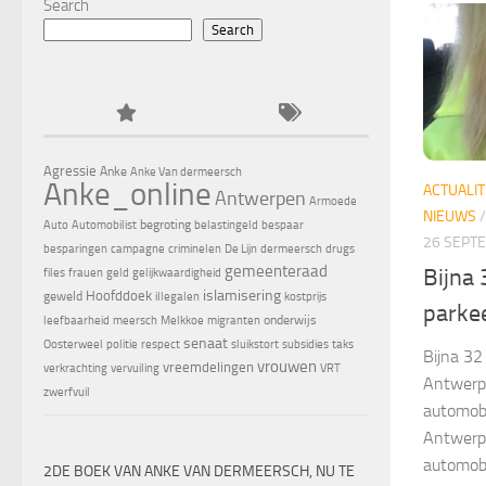
Search
Search
Agressie
Anke
Anke Van dermeersch
Anke_online
ACTUALIT
Antwerpen
Armoede
NIEUWS
begroting
Auto
Automobilist
belastingeld
bespaar
26 SEPT
besparingen
campagne
criminelen
De Lijn
dermeersch
drugs
gemeenteraad
Bijna 
files
frauen
geld
gelijkwaardigheid
islamisering
Hoofddoek
geweld
illegalen
kostprijs
parke
onderwijs
leefbaarheid
meersch
Melkkoe
migranten
senaat
Oosterweel
politie
respect
sluikstort
subsidies
taks
Bijna 32
vrouwen
vreemdelingen
verkrachting
vervuiling
VRT
Antwerps
zwerfvuil
automobi
Antwerps
automobi
2DE BOEK VAN ANKE VAN DERMEERSCH, NU TE