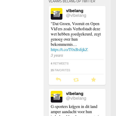
VLAAMS BELANG OP TWITTER
vlbelang
@vlbelang
"Dat Groen, Vooruit en Open
Vld'ers zoals Verhofstadt deze
wet hebben goedgekeurd, zegt
genoeg over hun
bekommernis…
https://t.co/T0xBsfijkZ
3 years
RETWEETS
4
FAVORITES
25
vlbelang
@vlbelang
G-sporters krijgen in dit land
amper aandacht voor hun