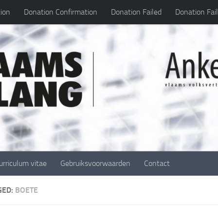
ion
Donation Confirmation
Donation Failed
Donation Fai
urriculum vitae
Gebruiksvoorwaarden
Contact
GED:
BOETE