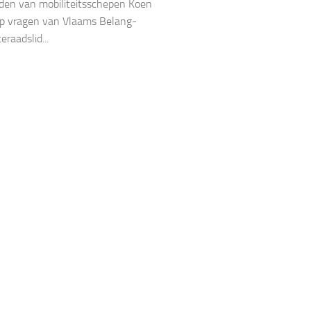
den van mobiliteitsschepen Koen
op vragen van Vlaams Belang-
raadslid...