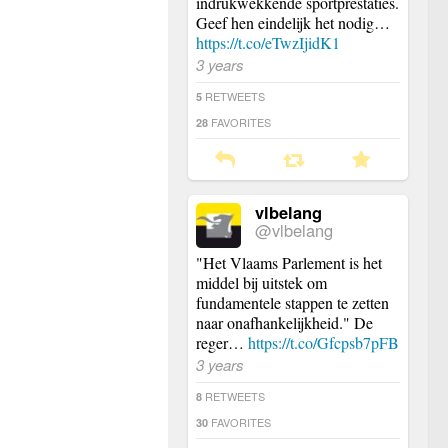
indrukwekkende sportprestaties.
Geef hen eindelijk het nodig…
https://t.co/eTwzIjidK1
3 years
RETWEETS
5
FAVORITES
28
vlbelang
@vlbelang
"Het Vlaams Parlement is het
middel bij uitstek om
fundamentele stappen te zetten
naar onafhankelijkheid." De
reger…
https://t.co/Gfcpsb7pFB
3 years
RETWEETS
8
FAVORITES
30