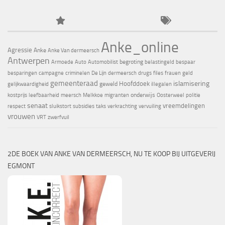
Anke_online
Agressie
Anke
Anke Van dermeersch
Antwerpen
begroting
Armoede
Auto
Automobilist
belastingeld
bespaar
besparingen
campagne
criminelen
De Lijn
dermeersch
drugs
files
frauen
geld
gemeenteraad
islamisering
Hoofddoek
geweld
gelijkwaardigheid
illegalen
onderwijs
kostprijs
leefbaarheid
meersch
Melkkoe
migranten
Oosterweel
politie
senaat
vreemdelingen
respect
sluikstort
subsidies
taks
verkrachting
vervuiling
vrouwen
VRT
zwerfvuil
2DE BOEK VAN ANKE VAN DERMEERSCH, NU TE KOOP BIJ UITGEVERIJ
EGMONT