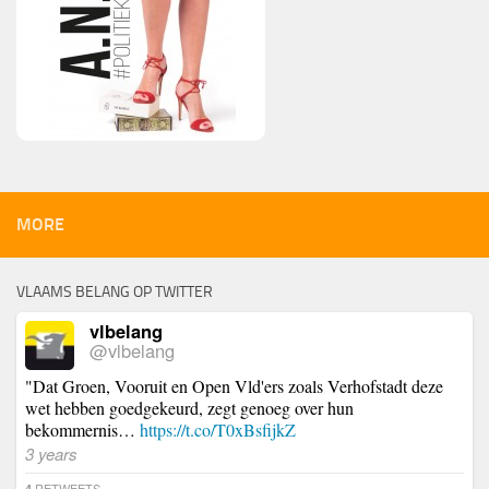
MORE
VLAAMS BELANG OP TWITTER
vlbelang
@vlbelang
"Dat Groen, Vooruit en Open Vld'ers zoals Verhofstadt deze
wet hebben goedgekeurd, zegt genoeg over hun
bekommernis…
https://t.co/T0xBsfijkZ
3 years
RETWEETS
4