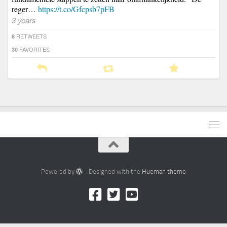
reger…
https://t.co/Gfcpsb7pFB
3 years
RETWEETS
8
FAVORITES
30
Powered by
- Designed with the
Hueman theme