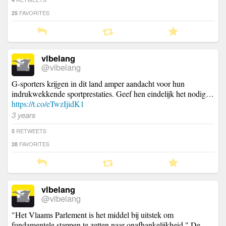
FAVORITES
25
vlbelang
@vlbelang
G-sporters krijgen in dit land amper aandacht voor hun
indrukwekkende sportprestaties. Geef hen eindelijk het nodig…
https://t.co/eTwzIjidK1
3 years
RETWEETS
5
FAVORITES
28
vlbelang
@vlbelang
"Het Vlaams Parlement is het middel bij uitstek om
fundamentele stappen te zetten naar onafhankelijkheid." De