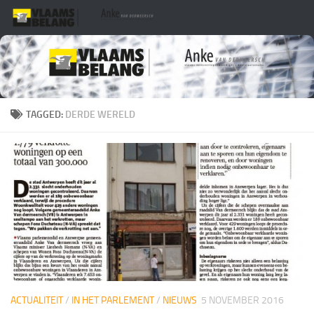
Skip to content
TAGGED:
DERDE WERELD
ACTUALITEIT
/
IN HET PARLEMENT
/
NIEUWS
5 NOVEMBER 2016