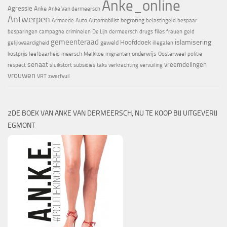
Anke_online
Agressie
Anke
Anke Van dermeersch
Antwerpen
begroting
Armoede
Auto
Automobilist
belastingeld
bespaar
besparingen
campagne
criminelen
De Lijn
dermeersch
drugs
files
frauen
geld
gemeenteraad
islamisering
Hoofddoek
geweld
gelijkwaardigheid
illegalen
onderwijs
kostprijs
leefbaarheid
meersch
Melkkoe
migranten
Oosterweel
politie
senaat
vreemdelingen
respect
sluikstort
subsidies
taks
verkrachting
vervuiling
vrouwen
VRT
zwerfvuil
2DE BOEK VAN ANKE VAN DERMEERSCH, NU TE KOOP BIJ UITGEVERIJ
EGMONT