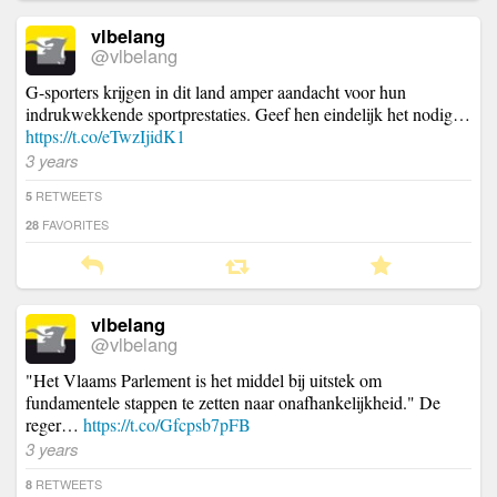
vlbelang
@vlbelang
G-sporters krijgen in dit land amper aandacht voor hun
indrukwekkende sportprestaties. Geef hen eindelijk het nodig…
https://t.co/eTwzIjidK1
3 years
RETWEETS
5
FAVORITES
28
vlbelang
@vlbelang
"Het Vlaams Parlement is het middel bij uitstek om
fundamentele stappen te zetten naar onafhankelijkheid." De
reger…
https://t.co/Gfcpsb7pFB
3 years
RETWEETS
8