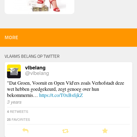
MORE
VLAAMS BELANG OP TWITTER
vlbelang
@vlbelang
"Dat Groen, Vooruit en Open Vld'ers zoals Verhofstadt deze
wet hebben goedgekeurd, zegt genoeg over hun
bekommernis…
https://t.co/T0xBsfijkZ
3 years
RETWEETS
4
FAVORITES
25