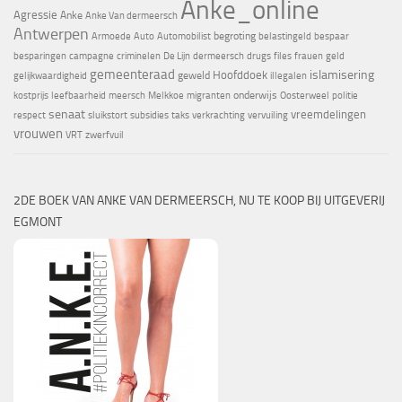
Anke_online
Agressie
Anke
Anke Van dermeersch
Antwerpen
begroting
Armoede
Auto
Automobilist
belastingeld
bespaar
besparingen
campagne
criminelen
De Lijn
dermeersch
drugs
files
frauen
geld
gemeenteraad
islamisering
Hoofddoek
geweld
gelijkwaardigheid
illegalen
onderwijs
kostprijs
leefbaarheid
meersch
Melkkoe
migranten
Oosterweel
politie
senaat
vreemdelingen
respect
sluikstort
subsidies
taks
verkrachting
vervuiling
vrouwen
VRT
zwerfvuil
2DE BOEK VAN ANKE VAN DERMEERSCH, NU TE KOOP BIJ UITGEVERIJ
EGMONT