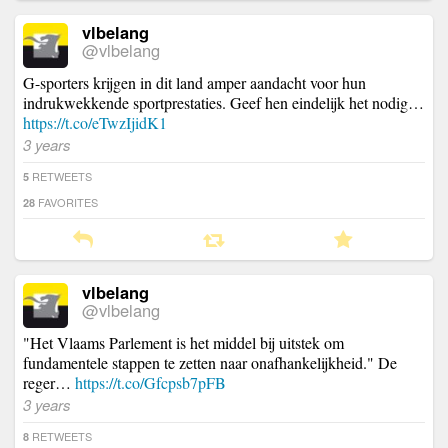
vlbelang
@vlbelang
G-sporters krijgen in dit land amper aandacht voor hun
indrukwekkende sportprestaties. Geef hen eindelijk het nodig…
https://t.co/eTwzIjidK1
3 years
RETWEETS
5
FAVORITES
28
vlbelang
@vlbelang
"Het Vlaams Parlement is het middel bij uitstek om
fundamentele stappen te zetten naar onafhankelijkheid." De
reger…
https://t.co/Gfcpsb7pFB
3 years
RETWEETS
8