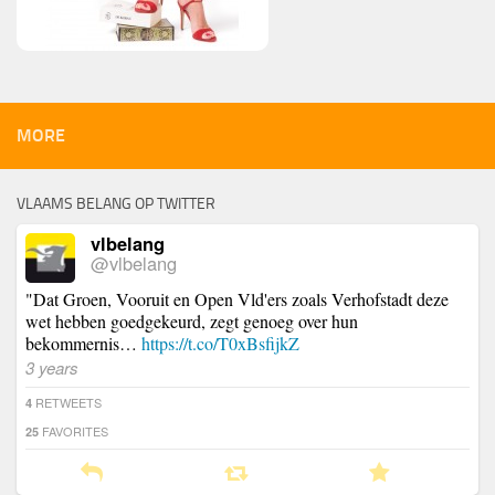
MORE
VLAAMS BELANG OP TWITTER
vlbelang
@vlbelang
"Dat Groen, Vooruit en Open Vld'ers zoals Verhofstadt deze
wet hebben goedgekeurd, zegt genoeg over hun
bekommernis…
https://t.co/T0xBsfijkZ
3 years
RETWEETS
4
FAVORITES
25