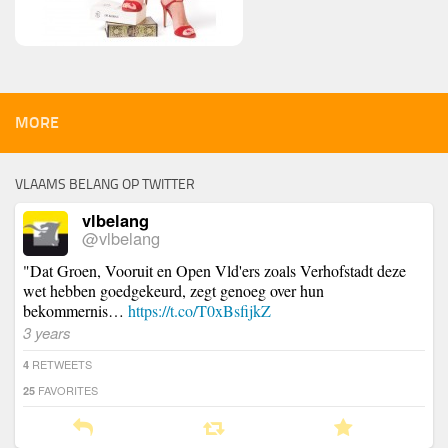
MORE
VLAAMS BELANG OP TWITTER
vlbelang
@vlbelang
"Dat Groen, Vooruit en Open Vld'ers zoals Verhofstadt deze
wet hebben goedgekeurd, zegt genoeg over hun
bekommernis…
https://t.co/T0xBsfijkZ
3 years
RETWEETS
4
FAVORITES
25