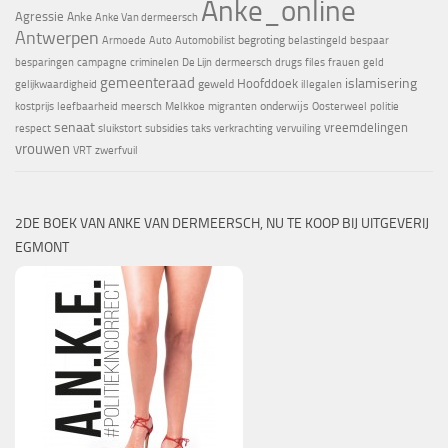
Anke_online
Agressie
Anke
Anke Van dermeersch
Antwerpen
begroting
Armoede
Auto
Automobilist
belastingeld
bespaar
besparingen
campagne
criminelen
De Lijn
dermeersch
drugs
files
frauen
geld
gemeenteraad
islamisering
Hoofddoek
geweld
gelijkwaardigheid
illegalen
onderwijs
kostprijs
leefbaarheid
meersch
Melkkoe
migranten
Oosterweel
politie
senaat
vreemdelingen
respect
sluikstort
subsidies
taks
verkrachting
vervuiling
vrouwen
VRT
zwerfvuil
2DE BOEK VAN ANKE VAN DERMEERSCH, NU TE KOOP BIJ UITGEVERIJ
EGMONT