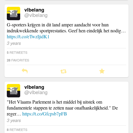
vlbelang
@vlbelang
G-sporters krijgen in dit land amper aandacht voor hun
indrukwekkende sportprestaties. Geef hen eindelijk het nodig…
https://t.co/eTwzIjidK1
3 years
RETWEETS
5
FAVORITES
28
vlbelang
@vlbelang
"Het Vlaams Parlement is het middel bij uitstek om
fundamentele stappen te zetten naar onafhankelijkheid." De
reger…
https://t.co/Gfcpsb7pFB
3 years
RETWEETS
8